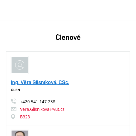
Členové
Ing. Věra Glisníková, CSc.
ČLEN
+420
541
147
238
Vera.Glisnikova@vut.cz
B323