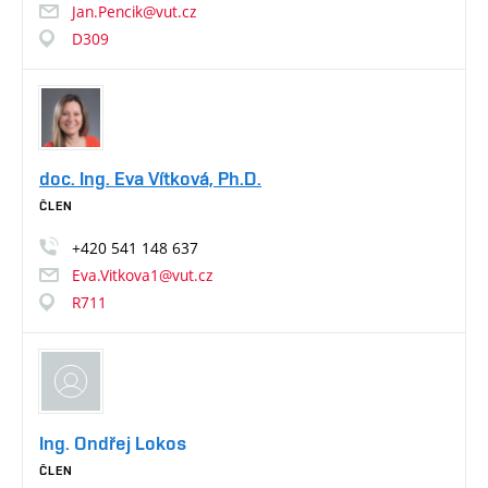
Jan.Pencik@vut.cz
D309
doc. Ing. Eva Vítková, Ph.D.
ČLEN
+420
541
148
637
Eva.Vitkova1@vut.cz
R711
Ing. Ondřej Lokos
ČLEN