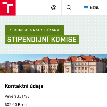
FAST
PŘIHLÁSIT
HLEDAT
MENU
VUT
SE
Brno
KOMISE A RADY DĚKANA
STIPENDIJNÍ
KOMISE
Kontaktní údaje
Veveří 331/95
602 00 Brno