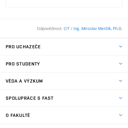
Odpovědnost:
CIT
/
Ing. Miroslav Menšík, Ph.D.
PRO UCHAZEČE
Pojďte na FAST
PRO STUDENTY
Nabídka programů
Časový plán studia
Přijímačky
VĚDA A VÝZKUM
Studijní programy
Zápisy
Úspěchy
Předměty
SPOLUPRÁCE S FAST
(externí
Ambasadoři pro prváky
Licence a patenty
odkaz)
FAQ
Studium MSc.
Firemní spolupráce
Centra výzkumu
O FAKULTĚ
(externí
Příručka prváka
Přípravné kurzy
Zahraniční spolupráce
odkaz)
Oblasti výzkumu
Studium a práce v zahraničí
Plány budov