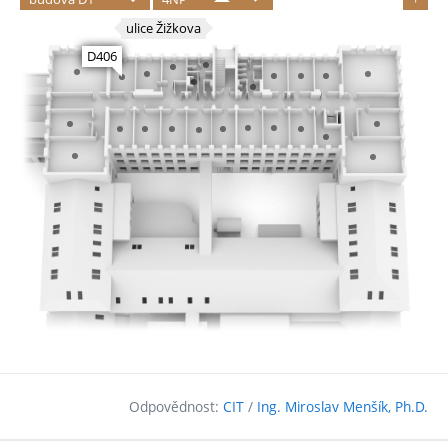
Odpovědnost:
CIT
/
Ing. Miroslav Menšík, Ph.D.