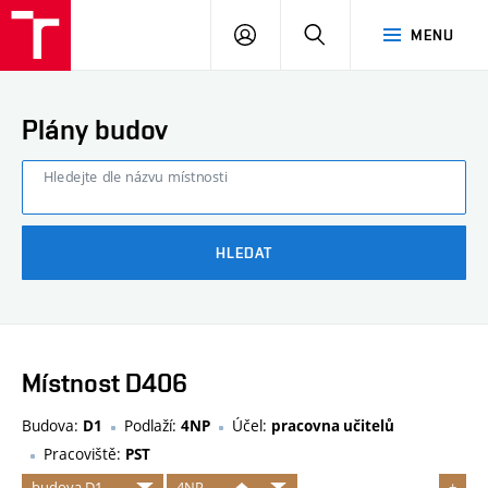
FAST
PŘIHLÁSIT
HLEDAT
MENU
VUT
SE
Brno
Plány budov
Hledejte dle názvu místnosti
HLEDAT
Místnost D406
Budova:
Podlaží:
Účel:
D1
4NP
pracovna učitelů
Pracoviště:
PST