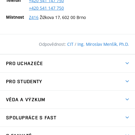
Telefon
+420
541
147
750
+420
541
147
750
Místnost
Z416
Žižkova 17, 602 00 Brno
Odpovědnost:
CIT
/
Ing. Miroslav Menšík, Ph.D.
PRO UCHAZEČE
Pojďte na FAST
PRO STUDENTY
Nabídka programů
Časový plán studia
Přijímačky
VĚDA A VÝZKUM
Studijní programy
Zápisy
Úspěchy
Předměty
SPOLUPRÁCE S FAST
(externí
Ambasadoři pro prváky
Licence a patenty
odkaz)
FAQ
Studium MSc.
Firemní spolupráce
Centra výzkumu