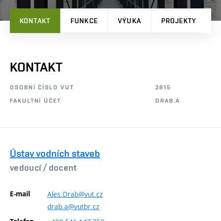
KONTAKT
FUNKCE
VÝUKA
PROJEKTY
P
KONTAKT
OSOBNÍ ČÍSLO VUT
2615
FAKULTNÍ ÚČET
DRAB.A
Ústav vodních staveb
vedoucí /
docent
E-mail
Ales.Drab@vut.cz
drab.a@vutbr.cz