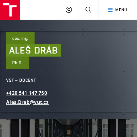
FAST
PŘIHLÁSIT
HLEDAT
MENU
VUT
SE
Brno
doc. Ing.
ALEŠ
DRÁB
Ph.D.
VST – DOCENT
+420
541
147
750
Ales.Drab@vut.cz