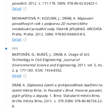
povodích.
2012.
s. 171-178.
ISBN: 978-80-02-02423-1.
Detail
MONHARTOVÁ, P.; KOZUBÍK, J.; DRÁB, A.
Mapování
povodňových rizik s podporou 2D numerického
modelování proudění vody.
Sborník příspěvků. ARCDATA
Praha. Praha: 2012. ISBN: 978-80-904450-8-6.
Detail
2011
BARTONĚK, D.; BUREŠ, J.; DRÁB, A. Usage of GIS
Technology In Civil Engineering.
Journal of
Environmental Science and Engineering,
2011, vol. 5, iss.
2,
p. 177-183.
ISSN: 1934-8932.
Detail
DRÁB, A. Záplavová území a protipovodňová opatření na
území města Brna. In
Povodně v Brně. Historie povodní,
jejich příčiny a dopady.
1. Brno: Statutární město Brno,
Archiv města Brna, 2011.
s. 379.
ISBN: 978-80-86736-22-
8.