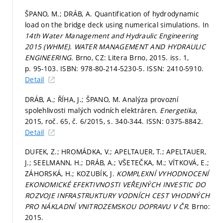
ŠPANO, M.; DRÁB, A. Quantification of hydrodynamic
load on the bridge deck using numerical simulations. In
14th Water Management and Hydraulic Engineering
2015 (WHME).
WATER MANAGEMENT AND HYDRAULIC
ENGINEERING.
Brno, CZ: Litera Brno, 2015. iss. 1,
p. 95-103.
ISBN: 978-80-214-5230-5. ISSN: 2410-5910.
Detail
DRÁB, A.; ŘÍHA, J.; ŠPANO, M. Analýza provozní
spolehlivosti malých vodních elektráren.
Energetika,
2015, roč. 65, č. 6/2015,
s. 340-344.
ISSN: 0375-8842.
Detail
DUFEK, Z.; HROMÁDKA, V.; APELTAUER, T.; APELTAUER,
J.; SEELMANN, H.; DRÁB, A.; VŠETEČKA, M.; VÍTKOVÁ, E.;
ZÁHORSKÁ, H.; KOZUBÍK, J.
KOMPLEXNÍ VYHODNOCENÍ
EKONOMICKÉ EFEKTIVNOSTI VEŘEJNÝCH INVESTIC DO
ROZVOJE INFRASTRUKTURY VODNÍCH CEST VHODNÝCH
PRO NÁKLADNÍ VNITROZEMSKOU DOPRAVU V ČR.
Brno:
2015.