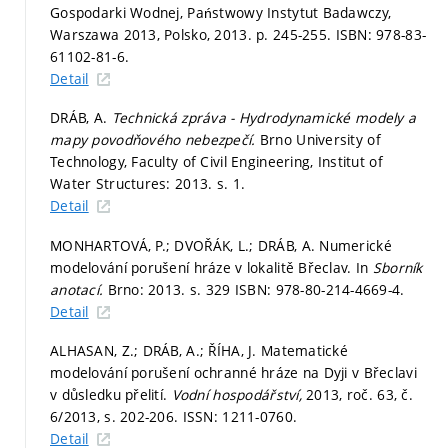
Gospodarki Wodnej, Państwowy Instytut Badawczy,
Warszawa 2013, Polsko, 2013.
p. 245-255.
ISBN: 978-83-
61102-81-6.
Detail
DRÁB, A.
Technická zpráva - Hydrodynamické modely a
mapy povodňového nebezpečí.
Brno University of
Technology, Faculty of Civil Engineering, Institut of
Water Structures: 2013.
s. 1.
Detail
MONHARTOVÁ, P.; DVOŘÁK, L.; DRÁB, A. Numerické
modelování porušení hráze v lokalitě Břeclav. In
Sborník
anotací.
Brno: 2013.
s. 329
ISBN: 978-80-214-4669-4.
Detail
ALHASAN, Z.; DRÁB, A.; ŘÍHA, J. Matematické
modelování porušení ochranné hráze na Dyji v Břeclavi
v důsledku přelití.
Vodní hospodářství,
2013, roč. 63, č.
6/2013,
s. 202-206.
ISSN: 1211-0760.
Detail