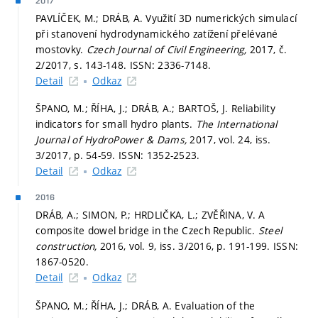
2017
PAVLÍČEK, M.; DRÁB, A. Využití 3D numerických simulací
při stanovení hydrodynamického zatížení přelévané
mostovky.
Czech Journal of Civil Engineering,
2017, č.
2/2017,
s. 143-148.
ISSN: 2336-7148.
Detail
Odkaz
ŠPANO, M.; ŘÍHA, J.; DRÁB, A.; BARTOŠ, J. Reliability
indicators for small hydro plants.
The International
Journal of HydroPower & Dams,
2017, vol. 24, iss.
3/2017,
p. 54-59.
ISSN: 1352-2523.
Detail
Odkaz
2016
DRÁB, A.; SIMON, P.; HRDLIČKA, L.; ZVĚŘINA, V. A
composite dowel bridge in the Czech Republic.
Steel
construction,
2016, vol. 9, iss. 3/2016,
p. 191-199.
ISSN:
1867-0520.
Detail
Odkaz
ŠPANO, M.; ŘÍHA, J.; DRÁB, A. Evaluation of the