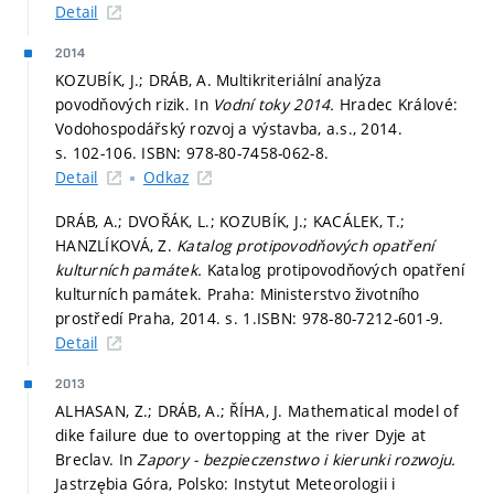
Detail
2014
KOZUBÍK, J.; DRÁB, A. Multikriteriální analýza
povodňových rizik. In
Vodní toky 2014.
Hradec Králové:
Vodohospodářský rozvoj a výstavba, a.s., 2014.
s. 102-106.
ISBN: 978-80-7458-062-8.
Detail
Odkaz
DRÁB, A.; DVOŘÁK, L.; KOZUBÍK, J.; KACÁLEK, T.;
HANZLÍKOVÁ, Z.
Katalog protipovodňových opatření
kulturních památek.
Katalog protipovodňových opatření
kulturních památek. Praha: Ministerstvo životního
prostředí Praha, 2014.
s. 1.
ISBN: 978-80-7212-601-9.
Detail
2013
ALHASAN, Z.; DRÁB, A.; ŘÍHA, J. Mathematical model of
dike failure due to overtopping at the river Dyje at
Breclav. In
Zapory - bezpieczenstwo i kierunki rozwoju.
Jastrzębia Góra, Polsko: Instytut Meteorologii i