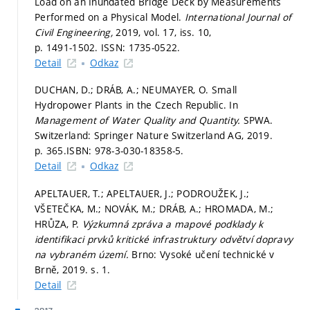
Load on an Inundated Bridge Deck by Measurements
Performed on a Physical Model.
International Journal of
Civil Engineering,
2019, vol. 17, iss. 10,
p. 1491-1502.
ISSN: 1735-0522.
Detail
Odkaz
DUCHAN, D.; DRÁB, A.; NEUMAYER, O. Small
Hydropower Plants in the Czech Republic. In
Management of Water Quality and Quantity.
SPWA.
Switzerland: Springer Nature Switzerland AG, 2019.
p. 365.
ISBN: 978-3-030-18358-5.
Detail
Odkaz
APELTAUER, T.; APELTAUER, J.; PODROUŽEK, J.;
VŠETEČKA, M.; NOVÁK, M.; DRÁB, A.; HROMADA, M.;
HRŮZA, P.
Výzkumná zpráva a mapové podklady k
identifikaci prvků kritické infrastruktury odvětví dopravy
na vybraném území.
Brno: Vysoké učení technické v
Brně, 2019.
s. 1.
Detail