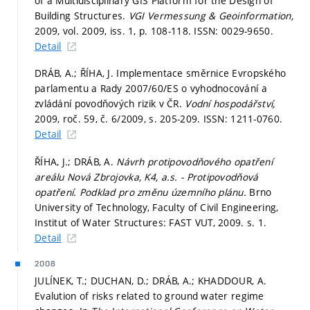
of a Multidisciplinary GIS Platform for the Design of
Building Structures.
VGI Vermessung & Geoinformation,
2009, vol. 2009, iss. 1,
p. 108-118.
ISSN: 0029-9650.
Detail
DRÁB, A.; ŘÍHA, J. Implementace směrnice Evropského
parlamentu a Rady 2007/60/ES o vyhodnocování a
zvládání povodňových rizik v ČR.
Vodní hospodářství,
2009, roč. 59, č. 6/2009,
s. 205-209.
ISSN: 1211-0760.
Detail
ŘÍHA, J.; DRÁB, A.
Návrh protipovodňového opatření
areálu Nová Zbrojovka, K4, a.s. - Protipovodňová
opatření. Podklad pro změnu územního plánu.
Brno
University of Technology, Faculty of Civil Engineering,
Institut of Water Structures: FAST VUT, 2009.
s. 1.
Detail
2008
JULÍNEK, T.; DUCHAN, D.; DRÁB, A.; KHADDOUR, A.
Evalution of risks related to ground water regime