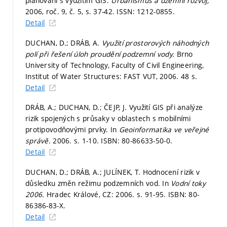
plánování s využitím GIS.
Urbanismus a územní rozvoj,
2006, roč. 9, č. 5,
s. 37-42.
ISSN: 1212-0855.
Detail
DUCHAN, D.; DRÁB, A.
Využití prostorových náhodných
polí při řešení úloh proudění podzemní vody.
Brno
University of Technology, Faculty of Civil Engineering,
Institut of Water Structures: FAST VUT, 2006. 48 s.
Detail
DRÁB, A.; DUCHAN, D.; ČEJP, J. Využití GIS při analýze
rizik spojených s průsaky v oblastech s mobilními
protipovodňovými prvky. In
Geoinformatika ve veřejné
správě.
2006.
s. 1-10.
ISBN: 80-86633-50-0.
Detail
DUCHAN, D.; DRÁB, A.; JULÍNEK, T. Hodnocení rizik v
důsledku změn režimu podzemních vod. In
Vodní toky
2006.
Hradec Králové, CZ: 2006.
s. 91-95.
ISBN: 80-
86386-83-X.
Detail