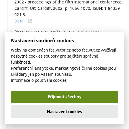
2002 - proceedings of the fifth international conference.
Cardiff, UK: Cardiff, 2002.
p. 1066-1070.
ISBN: 1-84339-
021-3.
Detail
ŘÍHA, J.; STARA, V.; DRÁB, A.
Riziková analýza
záplavových území.
Riziková analýza záplavových území
Nastavení souborů cookies
SEMINÁŘ 2002 – sborník příspěvků. Sešit 2. Brno: Ústav
Weby na doménách fce.vutbr.cz nebo fce.vut.cz využívají
vodních staveb FAST VUT v Brně, 2002.
s. 1.
ISBN: 80-
nezbytné cookies soubory pro zajištění správné
86433-15-3.
funkčnosti.
Detail
Preferenční, analytické, marketingové či jiné cookies jsou
ukládány jen po Vašem souhlasu.
2001
Informace o používání cookies
DRÁB, A. Použití rizikové analýzy při hodnocení
záplavových území. In
Enviromentálne problémy
navrhovania a prevádzky nádrží a priehrad, Vplyv
Přijmout všechny
vodohospodárskych stavieb na tvorbu a ochranu
životného prostredia.
Bratislava: ASCO, Bratislava, 2001.
Nastavení cookies
s. 1-6.
ISBN: 80-88820-18-9.
Detail