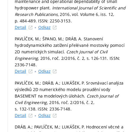
maintenance and operational dependability of small
hydropower plant.
International Journal of Scientific and
Research Publications,
2016, vol. Volume 6, iss. 12,
p. 484-489.
ISSN: 2250-3153.
Detail
Odkaz
PAVLÍČEK, M.; ŠPANO, M.; DRÁB, A. Stanovení
hydrodynamického zatížení přelévané mostovky pomocí
2D numerických simulací.
Czech Journal of Civil
Engineering,
2016, roč. 2/2016, č. 2,
s. 126-131.
ISSN:
2336-7148.
Detail
Odkaz
PAVLÍČEK, M.; DRÁB, A.; LUKÁŠEK, P. Srovnávací analýza
výsledků 2D numerického modelu proudění vody
BASEMENT na modelových úlohách.
Czech Journal of
Civil Engineering,
2016, roč. 2/2016, č. 2,
s. 132-138.
ISSN: 2336-7148.
Detail
Odkaz
DRÁB, A.; PAVLÍČEK, M.; LUKÁŠEK, P. Hodnocení věcné a