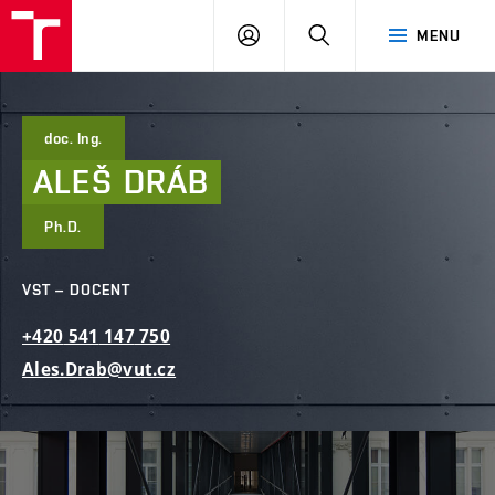
FAST
PŘIHLÁSIT
HLEDAT
MENU
VUT
SE
Brno
doc. Ing.
ALEŠ
DRÁB
Ph.D.
VST – DOCENT
+420
541
147
750
Ales.Drab@vut.cz