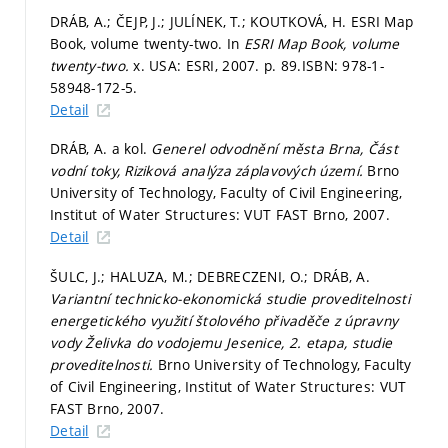
DRÁB, A.; ČEJP, J.; JULÍNEK, T.; KOUTKOVÁ, H. ESRI Map
Book, volume twenty-two. In
ESRI Map Book, volume
twenty-two.
x. USA: ESRI, 2007.
p. 89.
ISBN: 978-1-
58948-172-5.
Detail
DRÁB, A. a kol.
Generel odvodnění města Brna, Část
vodní toky, Riziková analýza záplavových území.
Brno
University of Technology, Faculty of Civil Engineering,
Institut of Water Structures: VUT FAST Brno, 2007.
Detail
ŠULC, J.; HALUZA, M.; DEBRECZENI, O.; DRÁB, A.
Variantní technicko-ekonomická studie proveditelnosti
energetického využití štolového přivaděče z úpravny
vody Želivka do vodojemu Jesenice, 2. etapa, studie
proveditelnosti.
Brno University of Technology, Faculty
of Civil Engineering, Institut of Water Structures: VUT
FAST Brno, 2007.
Detail