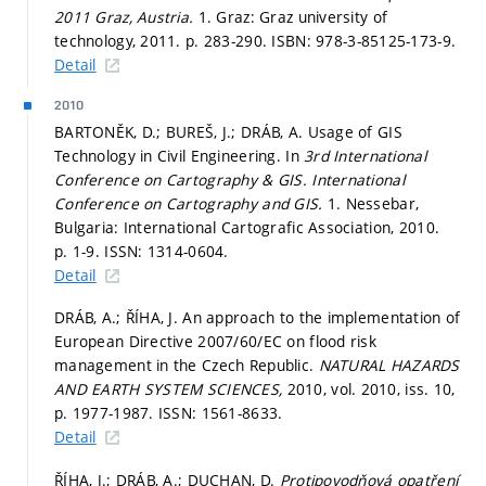
2011 Graz, Austria.
1. Graz: Graz university of
technology, 2011.
p. 283-290.
ISBN: 978-3-85125-173-9.
Detail
2010
BARTONĚK, D.; BUREŠ, J.; DRÁB, A. Usage of GIS
Technology in Civil Engineering. In
3rd International
Conference on Cartography & GIS.
International
Conference on Cartography and GIS.
1. Nessebar,
Bulgaria: International Cartografic Association, 2010.
p. 1-9.
ISSN: 1314-0604.
Detail
DRÁB, A.; ŘÍHA, J. An approach to the implementation of
European Directive 2007/60/EC on flood risk
management in the Czech Republic.
NATURAL HAZARDS
AND EARTH SYSTEM SCIENCES,
2010, vol. 2010, iss. 10,
p. 1977-1987.
ISSN: 1561-8633.
Detail
ŘÍHA, J.; DRÁB, A.; DUCHAN, D.
Protipovodňová opatření