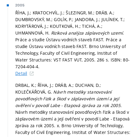
2005
ŘÍHA, J.; KRATOCHVÍL, J.; ŠLEZINGR, M.; DRÁB, A.;
DUMBROVSKÝ, M.; GOLÍK, P.; JANDORA, J.; JULÍNEK, T.;
KORYTÁROVÁ, J.; KOUTKOVÁ, H.; TICHÁ, A.;
UHMANNOVÁ, H.
Riziková analýza záplavových uzemí.
Práce a studie Ústavu vodních staveb FAST. Práce a
studie Ústavu vodních staveb FAST. Brno University of
Technology, Faculty of Civil Engineering, Institut of
Water Structures: VST FAST VUT, 2005. 286 s. ISBN: 80-
7204-404-4.
Detail
DRBAL, K.; ŘÍHA, J.; DRÁB, A.; DUCHAN, D.;
KOLEČKÁŘOVÁ, G.
Návrh metodiky stanovování
povodňových řizik a škod v záplavovém území a její
ověření v povodí Labe - Etapová zpráva za rok 2005.
Návrh metodiky stanovování povodňových řizik a škod v
záplavovém území a její ověření v povodí Labe - Etapová
zpráva za rok 2005. x. Brno University of Technology,
Faculty of Civil Engineering, Institut of Water Structures: