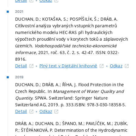
Detail
Odkaz
2021
DUCHAN, D.; KOTAŠKA, S.; POSPÍŠILÍK, Š.; DRÁB, A.
Citlivostní analýza vybraných vstupních parametrů
numerického modelu HEC-RAS při hydraulických
výpočtech proudění vody v korytech toků a záplavových
územích.
Vodohospodářské technicko-ekonomické
informace,
2021, roč. 63, č. 2,
s. 42-47.
ISSN: 0322-
8916.
Detail
Plný text v Digitální knihovně
Odkaz
2019
DUCHAN, D.; DRÁB, A.; ŘÍHA, J. Flood Protection in the
Czech Republic. In
Management of Water Quality and
Quantity.
SPWA. Switzerland: Springer Nature
Switzerland AG, 2019.
p. 333.
ISBN: 978-3-030-18358-5.
Detail
Odkaz
DRÁB, A.; DUCHAN, D.; ŠPANO, M.; PAVLÍČEK, M.; ZUBÍK,
P.; ŠTĚPÁNKOVÁ, P. Determination of the Hydrodynamic