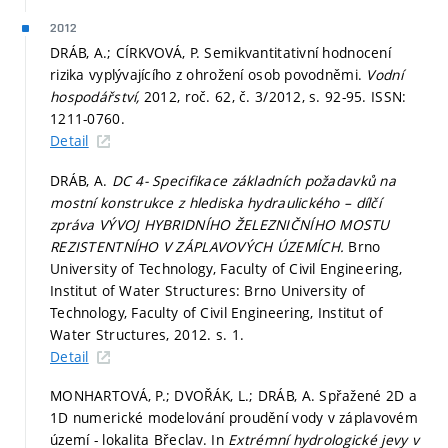
2012
DRÁB, A.; CÍRKVOVÁ, P. Semikvantitativní hodnocení
rizika vyplývajícího z ohrožení osob povodněmi.
Vodní
hospodářství,
2012, roč. 62, č. 3/2012,
s. 92-95.
ISSN:
1211-0760.
Detail
DRÁB, A.
DC 4- Specifikace základních požadavků na
mostní konstrukce z hlediska hydraulického – dílčí
zpráva VÝVOJ HYBRIDNÍHO ŽELEZNIČNÍHO MOSTU
REZISTENTNÍHO V ZÁPLAVOVÝCH ÚZEMÍCH.
Brno
University of Technology, Faculty of Civil Engineering,
Institut of Water Structures: Brno University of
Technology, Faculty of Civil Engineering, Institut of
Water Structures, 2012.
s. 1.
Detail
MONHARTOVÁ, P.; DVOŘÁK, L.; DRÁB, A. Spřažené 2D a
1D numerické modelování proudění vody v záplavovém
území - lokalita Břeclav. In
Extrémní hydrologické jevy v