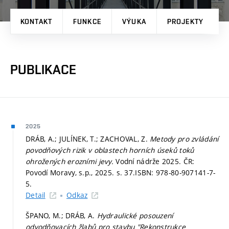
KONTAKT
FUNKCE
VÝUKA
PROJEKTY
P
PUBLIKACE
2025
DRÁB, A.; JULÍNEK, T.; ZACHOVAL, Z.
Metody pro zvládání
povodňových rizik v oblastech horních úseků toků
ohrožených erozními jevy.
Vodní nádrže 2025. ČR:
Povodí Moravy, s.p., 2025.
s. 37.
ISBN: 978-80-907141-7-
5.
Detail
Odkaz
ŠPANO, M.; DRÁB, A.
Hydraulické posouzení
odvodňovacích žlabů pro stavbu "Rekonstrukce