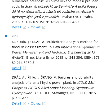
numerické přesnosti 2D numerického modelu proudění
vody. In
Sborník příspěvků ze Semináře A dolfa Patery
2016 na téma !Úloha nádrží při zvládání extrémních
hydrlogických jevů v povodích".
Praha: ČVUT Praha,
2016.
s. 160-169.
ISBN: 978-80-01-06048-3.
Detail
Odkaz
2015
KOZUBÍK, J.; DRÁB, A. Multicriteria analysis method for
flood risk assessment. In
14th International Symposium
Water Management and Hydraulic Engineering 2015
(WMHE).
Brno: Litera Brno, 2015.
p. 348-356.
ISBN: 978-
80-214-5230-5.
Detail
DRÁB, A.; ŘÍHA, J.; ŠPANO, M. Failures and durability
analysis of a small hydro power plant. In
ICOLD 25th
Congress / ICOLD 83rd Annual Meeting, Symposium
Hydropower ´15.
ICOLD. Stavanger, NK: ICOLD, 2015.
p. 138-144.
Detail
Odkaz