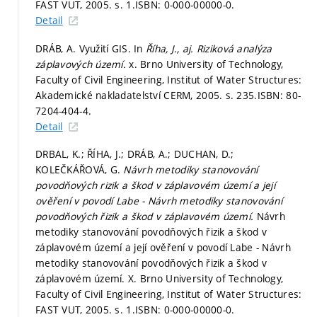
FAST VUT, 2005.
s. 1.
ISBN: 0-000-00000-0.
Detail
DRÁB, A. Využití GIS. In
Říha, J., aj. Riziková analýza
záplavových území.
x. Brno University of Technology,
Faculty of Civil Engineering, Institut of Water Structures:
Akademické nakladatelství CERM, 2005.
s. 235.
ISBN: 80-
7204-404-4.
Detail
DRBAL, K.; ŘÍHA, J.; DRÁB, A.; DUCHAN, D.;
KOLEČKÁŘOVÁ, G.
Návrh metodiky stanovování
povodňových rizik a škod v záplavovém území a její
ověření v povodí Labe - Návrh metodiky stanovování
povodňových řizik a škod v záplavovém území.
Návrh
metodiky stanovování povodňových řizik a škod v
záplavovém území a její ověření v povodí Labe - Návrh
metodiky stanovování povodňových řizik a škod v
záplavovém území. X. Brno University of Technology,
Faculty of Civil Engineering, Institut of Water Structures:
FAST VUT, 2005.
s. 1.
ISBN: 0-000-00000-0.