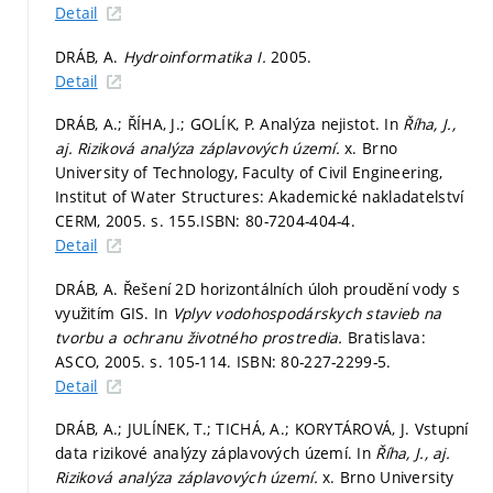
Detail
DRÁB, A.
Hydroinformatika I.
2005.
Detail
DRÁB, A.; ŘÍHA, J.; GOLÍK, P. Analýza nejistot. In
Říha, J.,
aj. Riziková analýza záplavových území.
x. Brno
University of Technology, Faculty of Civil Engineering,
Institut of Water Structures: Akademické nakladatelství
CERM, 2005.
s. 155.
ISBN: 80-7204-404-4.
Detail
DRÁB, A. Řešení 2D horizontálních úloh proudění vody s
využitím GIS. In
Vplyv vodohospodárskych stavieb na
tvorbu a ochranu životného prostredia.
Bratislava:
ASCO, 2005.
s. 105-114.
ISBN: 80-227-2299-5.
Detail
DRÁB, A.; JULÍNEK, T.; TICHÁ, A.; KORYTÁROVÁ, J. Vstupní
data rizikové analýzy záplavových území. In
Říha, J., aj.
Riziková analýza záplavových území.
x. Brno University