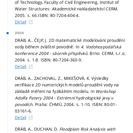
of Technology, Faculty of Civil Engineering, Institut of
Water Structures: Akademické nakladatelství CERM,
2005.
s. 66.
ISBN: 80-7204-404-4.
Detail
2004
DRÁB, A., ČEJP, J. 2D matematické modelování proudění
vody během zvláštní povodně. In
4. Vodohospodářská
konference 2004 - sborník příspěvků.
Brno: CERM, s.r.o,
2004.
s. 1-8.
ISBN: 80-7204-360-9.
Detail
DRÁB, A., ZACHOVAL, Z., MIKEŠOVÁ, K. Výsledky
verifikace 2D numerických modelů proudění vody na
základě měření na fyzikálním modelu. In
Workshop
Adolfa Patery 2004 - Extrémní hydrologické jevy v
povodích.
Praha: ČHMÚ, 2004.
s. 1-10.
ISBN: 80-01-
03161-6.
Detail
DRÁB, A., DUCHAN, D.
Floodplain Risk Analysis with