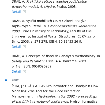
DRÁB, A.
Praktická aplikace vodohospodářského
datového modelu ArcHydro.
Praha: 2003.
Detail
DRÁB, A. Využití mobilních GIS v rizikové analýze
záplavových území. In
3.Vodohospodářská konference
2003.
Brno University of Technology, Faculty of Civil
Engineering, Institut of Water Structures: CERM s.r.o.,
Brno, 2003.
s. 271-278.
ISBN: 80-86433-26-9.
Detail
DRÁB, A. Concepts of flood risk analysis methodology. In
Safety and Reliability.
Lisse: A.A. Balkema, 2003.
p. 1-8.
ISBN: 9058095959.
Detail
2002
ŘÍHA, J.; DRÁB, A. GIS Groundwater and Floodplain Flow
Modelling - the Tool for the Flood Protection
Management. In
Hydroinformatics 2002 - proceedings
of the fifth international conference.
Hydroinformatics