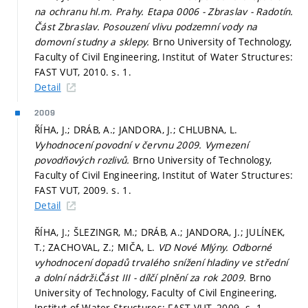
na ochranu hl.m. Prahy. Etapa 0006 - Zbraslav - Radotín.
Část Zbraslav. Posouzení vlivu podzemní vody na
domovní studny a sklepy.
Brno University of Technology,
Faculty of Civil Engineering, Institut of Water Structures:
FAST VUT, 2010.
s. 1.
Detail
2009
ŘÍHA, J.; DRÁB, A.; JANDORA, J.; CHLUBNA, L.
Vyhodnocení povodní v červnu 2009. Vymezení
povodňových rozlivů.
Brno University of Technology,
Faculty of Civil Engineering, Institut of Water Structures:
FAST VUT, 2009.
s. 1.
Detail
ŘÍHA, J.; ŠLEZINGR, M.; DRÁB, A.; JANDORA, J.; JULÍNEK,
T.; ZACHOVAL, Z.; MIČA, L.
VD Nové Mlýny. Odborné
vyhodnocení dopadů trvalého snížení hladiny ve střední
a dolní nádrži.Část III - dílčí plnění za rok 2009.
Brno
University of Technology, Faculty of Civil Engineering,
Institut of Water Structures: FAST VUT, 2009.
s. 1.