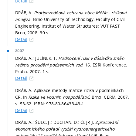
Detail
DRÁB, A.
Protipovodňová ochrana obce Měřín - riziková
analýza.
Brno University of Technology, Faculty of Civil
Engineering, Institut of Water Structures: VUT FAST
Brno, 2008. 30 s.
Detail
2007
DRÁB, A.; JULÍNEK, T.
Hodnocení rizik v důsledku změn
režimu proudění podzemních vod.
16. ESRI Konference.
Praha: 2007. 1 s.
Detail
DRÁB, A. Aplikace metody matice rizika v podmínkách
ČR. In
Rizika ve vodním hospodářství.
Brno: CERM, 2007.
s. 53-62.
ISBN: 978-80-86433-43-1.
Detail
DRÁB, A.; ŠULC, J.; DUCHAN, D.; ČEJP, J.
Zpracování
ekonomického pořadí využití hydroenergetického
potenciálu 12 profilů řek pro zřízení MVE.
Brno