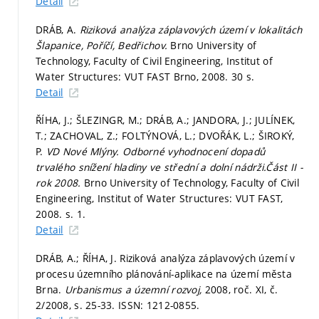
Detail
DRÁB, A.
Riziková analýza záplavových území v lokalitách
Šlapanice, Poříčí, Bedřichov.
Brno University of
Technology, Faculty of Civil Engineering, Institut of
Water Structures: VUT FAST Brno, 2008. 30 s.
Detail
ŘÍHA, J.; ŠLEZINGR, M.; DRÁB, A.; JANDORA, J.; JULÍNEK,
T.; ZACHOVAL, Z.; FOLTÝNOVÁ, L.; DVOŘÁK, L.; ŠIROKÝ,
P.
VD Nové Mlýny. Odborné vyhodnocení dopadů
trvalého snížení hladiny ve střední a dolní nádrži.Část II -
rok 2008.
Brno University of Technology, Faculty of Civil
Engineering, Institut of Water Structures: VUT FAST,
2008.
s. 1.
Detail
DRÁB, A.; ŘÍHA, J. Riziková analýza záplavových území v
procesu územního plánování-aplikace na území města
Brna.
Urbanismus a územní rozvoj,
2008, roč. XI, č.
2/2008,
s. 25-33.
ISSN: 1212-0855.