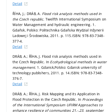
Detail
ŘÍHA, J.; DRÁB, A.
Flood risk analysis methods used in
the Czech republic.
Twelfth International Symposium on
Water Management and hydraulic engineering. 1.
Gdaňsk, Polsko: Politechnika Gdaňska Wydzial Inžynerii
Ladowej i Šrodowiska, 2011.
p. 115.
ISBN: 978-83-7348-
377-4.
Detail
DRÁB, A.; ŘÍHA, J. Flood risk analysis methods used in
the Czech Republic. In
Ecohydrological methods in water
management.
1. Gdansk,Polsko: Gdansk university of
technology publishers, 2011.
p. 14.
ISBN: 978-83-7348-
376-7.
Detail
DRÁB, A.; ŘÍHA, J. Risk Mapping and its Application in
Flood Protection in the Czech Republic. In
Proceedings
of the International Symposium UFIRM Approaches to
enhance resilience of communities 21.-.23. september