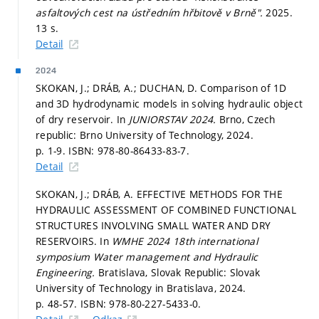
asfaltových cest na ústředním hřbitově v Brně".
2025.
13 s.
Detail
2024
SKOKAN, J.; DRÁB, A.; DUCHAN, D. Comparison of 1D
and 3D hydrodynamic models in solving hydraulic object
of dry reservoir. In
JUNIORSTAV 2024.
Brno, Czech
republic: Brno University of Technology, 2024.
p. 1-9.
ISBN: 978-80-86433-83-7.
Detail
SKOKAN, J.; DRÁB, A. EFFECTIVE METHODS FOR THE
HYDRAULIC ASSESSMENT OF COMBINED FUNCTIONAL
STRUCTURES INVOLVING SMALL WATER AND DRY
RESERVOIRS. In
WMHE 2024 18th international
symposium Water management and Hydraulic
Engineering.
Bratislava, Slovak Republic: Slovak
University of Technology in Bratislava, 2024.
p. 48-57.
ISBN: 978-80-227-5433-0.