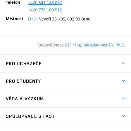
Telefon
+420
541
148
062
+420
776
100
512
Místnost
D151
Veveří 331/95, 602 00 Brno
Odpovědnost:
CIT
/
Ing. Miroslav Menšík, Ph.D.
PRO UCHAZEČE
Pojďte na FAST
PRO STUDENTY
Nabídka programů
Časový plán studia
Přijímačky
VĚDA A VÝZKUM
Studijní programy
Zápisy
Úspěchy
Předměty
SPOLUPRÁCE S FAST
(externí
Ambasadoři pro prváky
Licence a patenty
odkaz)
FAQ
Studium MSc.
Firemní spolupráce