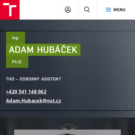
FAST
PŘIHLÁSIT
HLEDAT
MENU
VUT
SE
Brno
Ing.
ADAM
HUBÁČEK
Ph.D.
THD – ODBORNÝ ASISTENT
+420
541
148
062
Adam.Hubacek@vut.cz