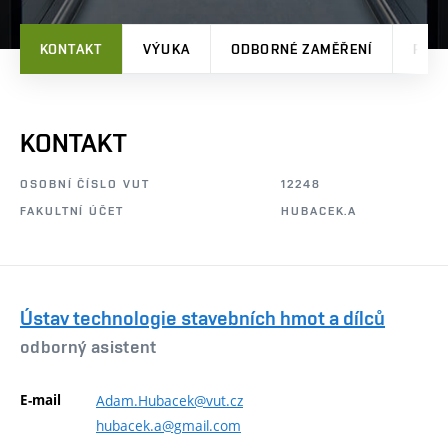
KONTAKT
VÝUKA
ODBORNÉ ZAMĚŘENÍ
PRO
KONTAKT
OSOBNÍ ČÍSLO VUT
12248
FAKULTNÍ ÚČET
HUBACEK.A
Ústav technologie stavebních hmot a dílců
odborný asistent
E-mail
Adam.Hubacek@vut.cz
hubacek.a@gmail.com