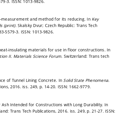
79-3. ISSN: 1013-9826.
te-measurement and method for its reducing. In
Key
s (print).
Skalsky Dvur; Czech Republic: Trans Tech
83-5579-3. ISSN: 1013-9826.
t-insulating materials for use in floor constructions. In
ion II.
Materials Science Forum.
Switzerland: Trans tech
ce of Tunnel Lining Concrete. In
Solid State Phenomena.
ions, 2016. iss. 249,
p. 14-20.
ISSN: 1662-9779.
 Ash Intended for Constructions with Long Durability. In
land: Trans Tech Publications, 2016. iss. 249,
p. 21-27.
ISSN: