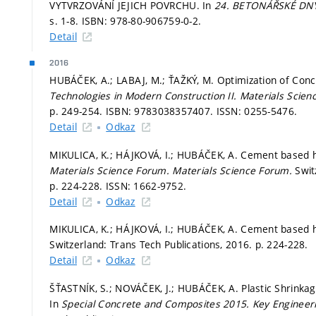
VYTVRZOVÁNÍ JEJICH POVRCHU. In
24. BETONÁŘSKÉ DN
s. 1-8.
ISBN: 978-80-906759-0-2.
Detail
2016
HUBÁČEK, A.; LABAJ, M.; ŤAŽKÝ, M. Optimization of Conc
Technologies in Modern Construction II.
Materials Scie
p. 249-254.
ISBN: 9783038357407. ISSN: 0255-5476.
Detail
Odkaz
MIKULICA, K.; HÁJKOVÁ, I.; HUBÁČEK, A. Cement based hea
Materials Science Forum.
Materials Science Forum.
Swit
p. 224-228.
ISSN: 1662-9752.
Detail
Odkaz
MIKULICA, K.; HÁJKOVÁ, I.; HUBÁČEK, A. Cement based hea
Switzerland: Trans Tech Publications, 2016.
p. 224-228.
Detail
Odkaz
ŠŤASTNÍK, S.; NOVÁČEK, J.; HUBÁČEK, A. Plastic Shrinka
In
Special Concrete and Composites 2015.
Key Engineeri