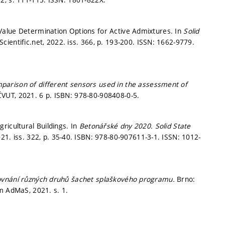
Value Determination Options for Active Admixtures. In
Solid
Scientific.net, 2022. iss. 366,
p. 193-200.
ISSN: 1662-9779.
parison of different sensors used in the assessment of
ČVUT, 2021. 6 p. ISBN: 978-80-908408-0-5.
ricultural Buildings. In
Betonářské dny 2020.
Solid State
021. iss. 322,
p. 35-40.
ISBN: 978-80-907611-3-1. ISSN: 1012-
ovnání různých druhů šachet splaškového programu.
Brno:
rum AdMaS, 2021.
s. 1.