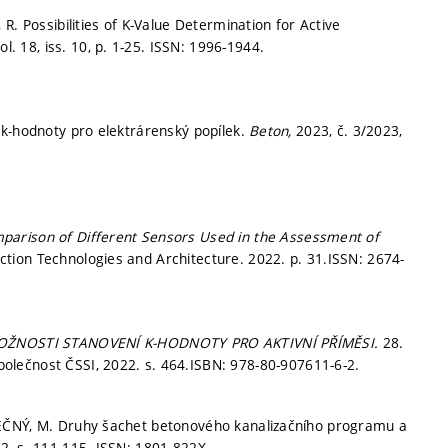
R. Possibilities of K-Value Determination for Active
ol. 18, iss. 10,
p. 1-25.
ISSN: 1996-1944.
 k-hodnoty pro elektrárenský popílek.
Beton,
2023, č. 3/2023,
parison of Different Sensors Used in the Assessment of
ction Technologies and Architecture. 2022.
p. 31.
ISSN: 2674-
ŽNOSTI STANOVENÍ K-HODNOTY PRO AKTIVNÍ PŘÍMĚSI.
28.
olečnost ČSSI, 2022.
s. 464.
ISBN: 978-80-907611-6-2.
NEČNÝ, M. Druhy šachet betonového kanalizačního programu a
22,
s. 111-115.
ISSN: 1801-822X.