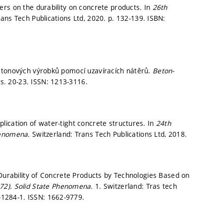
rs on the durability on concrete products. In
26th
rans Tech Publications Ltd, 2020.
p. 132-139.
ISBN:
betonových výrobků pomocí uzavíracích nátěrů.
Beton-
,
s. 20-23.
ISSN: 1213-3116.
ication of water-tight concrete structures. In
24th
henomena.
Switzerland: Trans Tech Publications Ltd, 2018.
 Durability of Concrete Products by Technologies Based on
72).
Solid State Phenomena.
1. Switzerland: Tras tech
-1284-1. ISSN: 1662-9779.