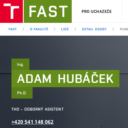
PRO UCHAZEČE
FAST
O FAKULTĚ
LIDÉ
DETAIL OSOBY
PUB
Ing.
ADAM
HUBÁČEK
Ph.D.
THD – ODBORNÝ ASISTENT
+420
541
148
062