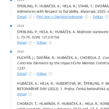
2025
ŠPERLING, P.; HUBÁČEK, A.; HELA, R.; STARÁ, T.; DVOŘÁK, 
Admixtures with Respect to Durability.
Materials,
2025, v
Detail
Plný text v Digitální knihovně
Odkaz
2023
ŠPERLING, P.; HELA, R.; HUBÁČEK, A. Možnosti stanovení
s. 73-75.
ISSN: 1212-0154.
Detail
Odkaz
2022
PUCHÝŘ, J.; DVOŘÁK, R.; HUBÁČEK, A.; CHOBOLA, Z.
Com
Concrete Elements by the Impact-Echo Method.
Constru
1237.
Detail
Odkaz
HUBÁČEK, A.; HELA, R.; HUBERTOVÁ, M.; ŠPERLING, P.
MO
BETONÁŘSKÉ DNY (2022). 1. Praha: Česká betonářská sp
Detail
CHORAZY, T.; HLAVÍNEK, P.; HUBÁČEK, A.; HELA, R.; KO
jejich srovnání.
Silnice a železnice,
2022, roč. 17, č. 4/20