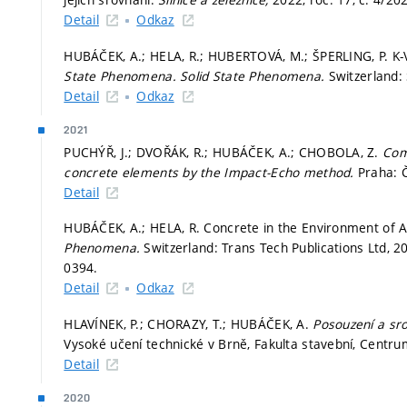
Detail
Odkaz
HUBÁČEK, A.; HELA, R.; HUBERTOVÁ, M.; ŠPERLING, P. K-
State Phenomena.
Solid State Phenomena.
Switzerland: 
Detail
Odkaz
2021
PUCHÝŘ, J.; DVOŘÁK, R.; HUBÁČEK, A.; CHOBOLA, Z.
Com
concrete elements by the Impact-Echo method.
Praha: 
Detail
HUBÁČEK, A.; HELA, R. Concrete in the Environment of Ag
Phenomena.
Switzerland: Trans Tech Publications Ltd, 2
0394.
Detail
Odkaz
HLAVÍNEK, P.; CHORAZY, T.; HUBÁČEK, A.
Posouzení a sr
Vysoké učení technické v Brně, Fakulta stavební, Cent
Detail
2020