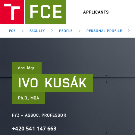
APPLICANTS
FCE
FACULTY
PEOPLE
PERSONAL PROFILE
doc. Mgr.
IVO
KUSÁK
Ph.D., MBA
FYZ – ASSOC. PROFESSOR
+420
541
147
663