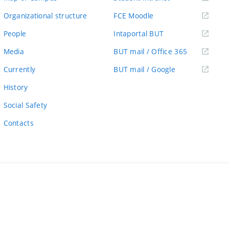
link)
(external
Organizational structure
FCE Moodle
link)
(external
People
Intaportal BUT
link)
(external
Media
BUT mail / Office 365
link)
(external
Currently
BUT mail / Google
link)
History
Social Safety
Contacts
ernal