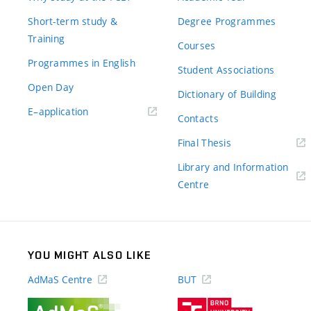
Short-term study &
Degree Programmes
Training
Courses
Programmes in English
Student Associations
Open Day
Dictionary of Building
(external
E–application
Contacts
link)
(external
Final Thesis
link)
Library and Information
(external
Centre
link)
YOU MIGHT ALSO LIKE
AdMaS Centre
BUT
(external
(external