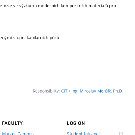
é emise ve výzkumu moderních kompozitních materiálů pro
znými stupni kapilárních pórů
Responsibility:
CIT
/
Ing. Miroslav Menšík, Ph.D.
FACULTY
LOG ON
(external
Map of Campus
Student Intranet