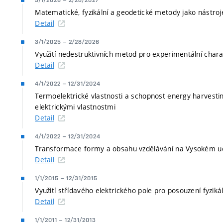
3/1/2026
–
2/28/2027
Matematické, fyzikální a geodetické metody jako nástroj
Detail
3/1/2025
–
2/28/2026
Využití nedestruktivních metod pro experimentální chara
Detail
4/1/2022
–
12/31/2024
Termoelektrické vlastnosti a schopnost energy harvestin
elektrickými vlastnostmi
Detail
4/1/2022
–
12/31/2024
Transformace formy a obsahu vzdělávání na Vysokém u
Detail
1/1/2015
–
12/31/2015
Využití střídavého elektrického pole pro posouzení fyziká
Detail
1/1/2011
–
12/31/2013