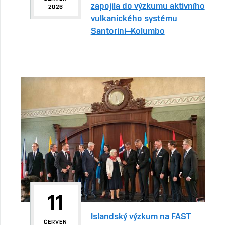
zapojila do výzkumu aktivního
2026
vulkanického systému
Santorini–Kolumbo
11
Islandský výzkum na FAST
ČERVEN