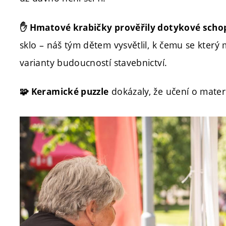
✋ Hmatové krabičky prověřily dotykové scho
sklo – náš tým dětem vysvětlil, k čemu se který 
varianty budoucností stavebnictví.
dokázaly, že učení o mater
🧩 Keramické puzzle