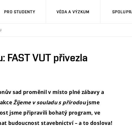
PRO STUDENTY
VĚDA A VÝZKUM
SPOLUPRÁ
U
u: FAST VUT přivezla
onův sad proměnil v místo plné zábavy a
 akce
Žijeme v souladu s přírodou
jsme
nost jsme připravili bohatý program, ve
at budoucnost stavebnictví – a to doslova!