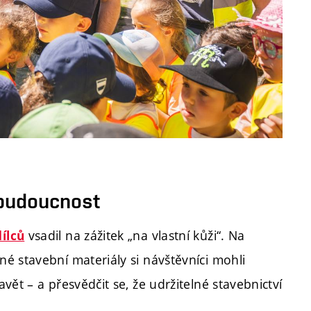
 budoucnost
vsadil na zážitek „na vlastní kůži“. Na
ílců
é stavební materiály si návštěvníci mohli
ět – a přesvědčit se, že udržitelné stavebnictví