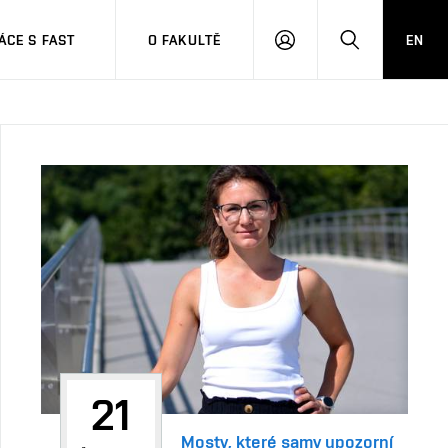
CE S FAST
O FAKULTĚ
EN
PŘIHLÁSIT
HLEDAT
SE
21
Mosty, které samy upozorní