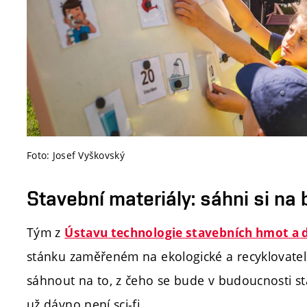
Foto: Josef Vyškovský
Stavební materiály: sáhni si na
Tým z
Ústavu technologie stavebních hmot a d
stánku zaměřeném na ekologické a recyklovateln
sáhnout na to, z čeho se bude v budoucnosti stav
už dávno není sci-fi.