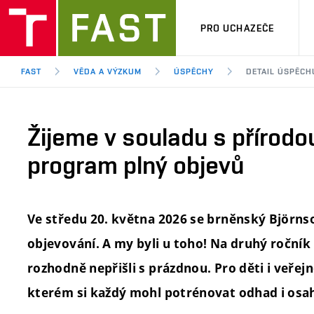
PRO UCHAZEČE
FAST
VĚDA A VÝZKUM
ÚSPĚCHY
DETAIL ÚSPĚCH
Žijeme v souladu s přírodo
program plný objevů
Ve středu 20. května 2026 se brněnský Björns
objevování. A my byli u toho! Na druhý ročník
rozhodně nepřišli s prázdnou. Pro děti i veřej
kterém si každý mohl potrénovat odhad i osah