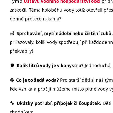
Tým z
připr
Ústavu vodního hospodářství obcí
zaskočil. Téma koloběhu vody totiž otevřeli přes 
denně proteče rukama?
🛁 Sprchování, mytí nádobí nebo čištění zubů.
přiřazovaly, kolik vody spotřebují při každodenn
překvapily!
Jednoduchá, al
🪣 Kolik litrů vody je v kanystru?
Pro starší děti si náš tý
♻️ Co je to šedá voda?
kde vzniká a proč ji můžeme místo pitné vody v
Děti 
🔧 Ukázky
potrubí, přípojek či šoupátek.
chodníkem.