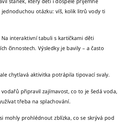
avil stánek, který děti i dospělé příjemně
jednoduchou otázku: víš, kolik litrů vody ti
Na interaktivní tabuli s kartičkami děti
ích činnostech. Výsledky je bavily – a často
e chytlavá aktivitka potrápila tipovací svaly.
m vodařů připravil zajímavost, co to je šedá voda,
yužívat třeba na splachování.
si mohly prohlédnout zblízka, co se skrývá pod