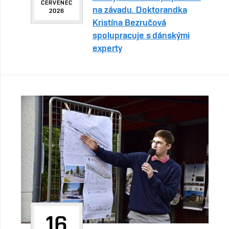
ČERVENEC
na závadu. Doktorandka
2026
Kristína Bezručová
spolupracuje s dánskými
experty
16