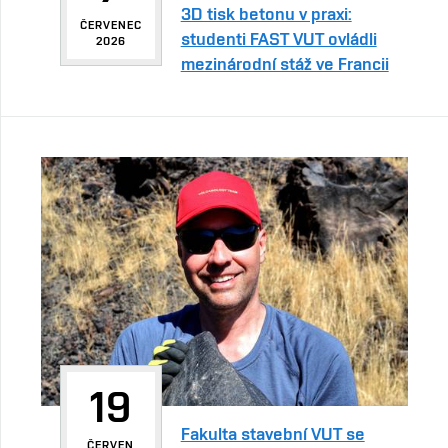
3D tisk betonu v praxi:
ČERVENEC
studenti FAST VUT ovládli
2026
mezinárodní stáž ve Francii
19
Fakulta stavební VUT se
ČERVEN