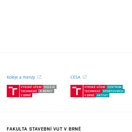
Koleje a menzy
CESA
(externí
(ext
odkaz)
odk
FAKULTA STAVEBNÍ VUT V BRNĚ