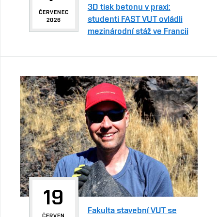
3D tisk betonu v praxi:
ČERVENEC
studenti FAST VUT ovládli
2026
mezinárodní stáž ve Francii
19
Fakulta stavební VUT se
ČERVEN