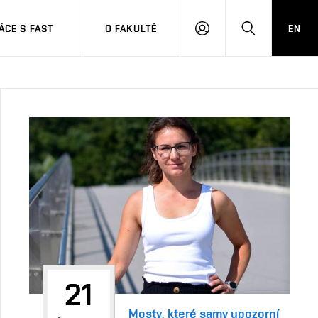
CE S FAST
O FAKULTĚ
EN
PŘIHLÁSIT
HLEDAT
SE
21
Mosty, které samy upozorní