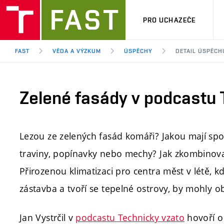
PRO UCHAZEČE
FAST
VĚDA A VÝZKUM
ÚSPĚCHY
DETAIL ÚSPĚCH
Zelené fasády v podcastu 
Lezou ze zelených fasád komáři? Jakou mají spo
traviny, popínavky nebo mechy? Jak zkombinovat
Přirozenou klimatizaci pro centra měst v létě, 
zástavba a tvoří se tepelné ostrovy, by mohly ob
Jan Vystrčil v
podcastu Technicky vzato
hovoří o