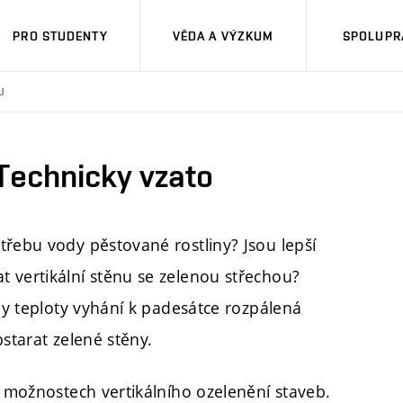
PRO STUDENTY
VĚDA A VÝZKUM
SPOLUPRÁ
U
Technicky vzato
třebu vody pěstované rostliny? Jsou lepší
 vertikální stěnu se zelenou střechou?
kdy teploty vyhání k padesátce rozpálená
starat zelené stěny.
 možnostech vertikálního ozelenění staveb.