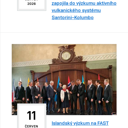
zapojila do výzkumu aktivního
2026
vulkanického systému
Santorini–Kolumbo
11
Islandský výzkum na FAST
ČERVEN