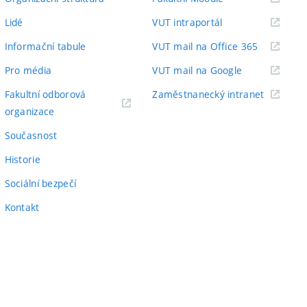
odkaz)
(externí
Lidé
VUT intraportál
odkaz)
(externí
Informační tabule
VUT mail na Office 365
odkaz)
(externí
Pro média
VUT mail na Google
odkaz)
(externí
Fakultní odborová
Zaměstnanecký intranet
(externí
odkaz)
organizace
odkaz)
Současnost
Historie
Sociální bezpečí
Kontakt