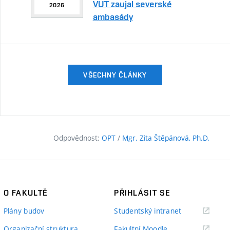
VUT zaujal severské
2026
ambasády
VŠECHNY ČLÁNKY
Odpovědnost:
OPT
/
Mgr. Zita Štěpánová, Ph.D.
O FAKULTĚ
PŘIHLÁSIT SE
(externí
Plány budov
Studentský intranet
odkaz)
(externí
Organizační struktura
Fakultní Moodle