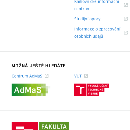
Knihovnické informační
(externí
centrum
odkaz)
(externí
Studijní opory
odkaz)
Informace o zpracování
(externí
osobních údajů
odkaz)
MOŽNÁ JEŠTĚ HLEDÁTE
Centrum AdMaS
VUT
(externí
(externí
odkaz)
odkaz)
Fakulta