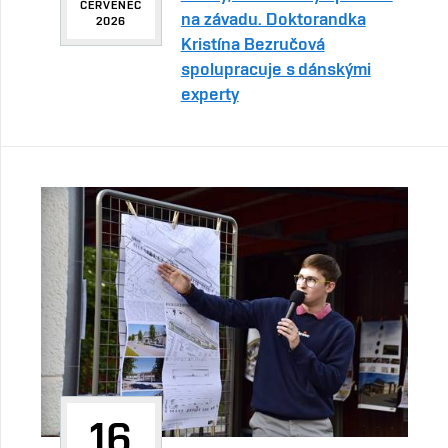
ČERVENEC
na závadu. Doktorandka
2026
Kristína Bezručová
spolupracuje s dánskými
experty
16