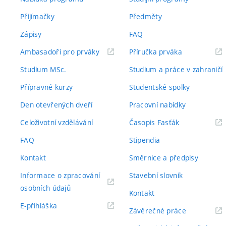
Přijímačky
Předměty
Zápisy
FAQ
(externí
(externí
Ambasadoři pro prváky
Příručka prváka
odkaz)
odkaz)
Studium MSc.
Studium a práce v zahraničí
Přípravné kurzy
Studentské spolky
Den otevřených dveří
Pracovní nabídky
(externí
Celoživotní vzdělávání
Časopis Fasťák
odkaz)
FAQ
Stipendia
Kontakt
Směrnice a předpisy
Informace o zpracování
Stavební slovník
(externí
osobních údajů
Kontakt
odkaz)
(externí
E-přihláška
(externí
Závěrečné práce
odkaz)
odkaz)