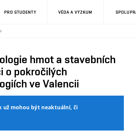
PRO STUDENTY
VĚDA A VÝZKUM
SPOLUPRÁ
U
ologie hmot a stavebních
i o pokročilých
giích ve Valencii
k už mohou být neaktuální, či