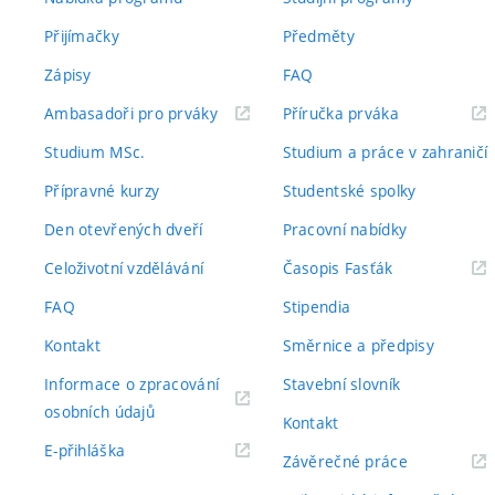
Přijímačky
Předměty
Zápisy
FAQ
(externí
(externí
Ambasadoři pro prváky
Příručka prváka
odkaz)
odkaz)
Studium MSc.
Studium a práce v zahraničí
Přípravné kurzy
Studentské spolky
Den otevřených dveří
Pracovní nabídky
(externí
Celoživotní vzdělávání
Časopis Fasťák
odkaz)
FAQ
Stipendia
Kontakt
Směrnice a předpisy
Informace o zpracování
Stavební slovník
(externí
osobních údajů
Kontakt
odkaz)
(externí
E-přihláška
(externí
Závěrečné práce
odkaz)
odkaz)