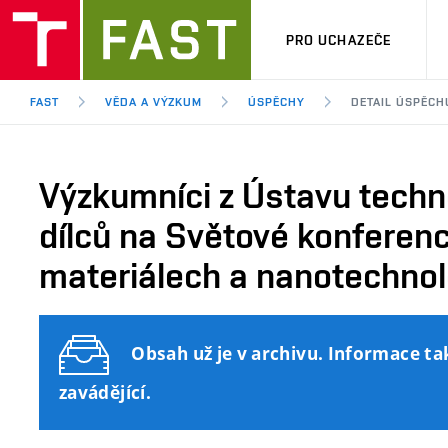
PRO UCHAZEČE
FAST
VĚDA A VÝZKUM
ÚSPĚCHY
DETAIL ÚSPĚCH
Výzkumníci z Ústavu techn
dílců na Světové konferenc
materiálech a nanotechnolo
Obsah už je v archivu. Informace ta
zavádějící.