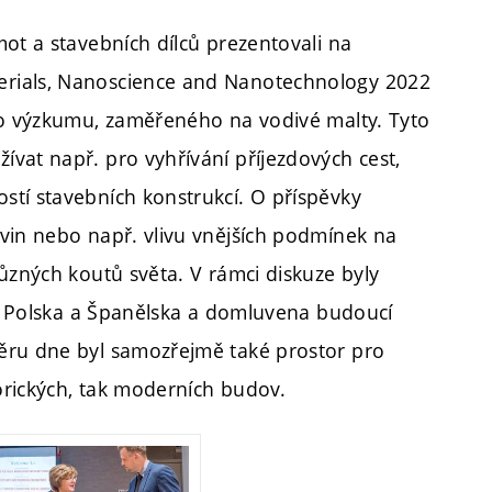
ot a stavebních dílců prezentovali na
erials, Nanoscience and Nanotechnology 2022
ého výzkumu, zaměřeného na vodivé malty. Tyto
vat např. pro vyhřívání příjezdových cest,
tí stavebních konstrukcí. O příspěvky
vin nebo např. vlivu vnějších podmínek na
ůzných koutů světa. V rámci diskuze byly
le, Polska a Španělska a domluvena budoucí
ěru dne byl samozřejmě také prostor pro
orických, tak moderních budov.