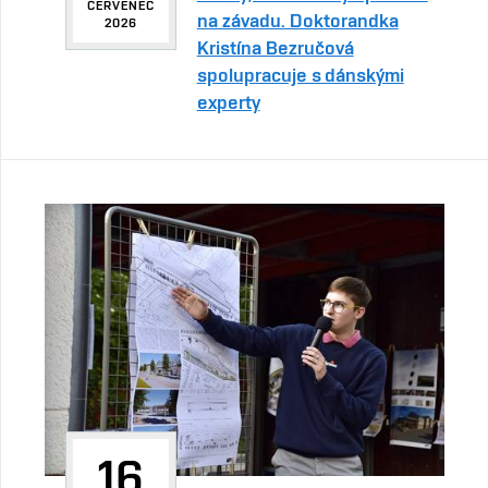
ČERVENEC
na závadu. Doktorandka
2026
Kristína Bezručová
spolupracuje s dánskými
experty
16