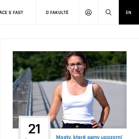
CE S FAST
O FAKULTĚ
EN
PŘIHLÁSIT
HLEDAT
SE
21
Mosty, které samy upozorní