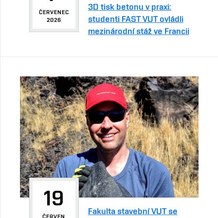
3D tisk betonu v praxi:
ČERVENEC
studenti FAST VUT ovládli
2026
mezinárodní stáž ve Francii
19
Fakulta stavební VUT se
ČERVEN