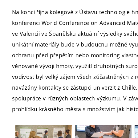
Na konci října kolegové z Ústavu technologie hm
konferenci World Conference on Advanced Mat
ve Valencii ve Španělsku aktuální výsledky sv
unikátní materiály bude v budoucnu možné využí
ochranu před přepětím nebo monitoring vlastnos
věnované vývoji hmoty, využití druhotných suro
vodivost byl velký zájem všech zúčastněných z r
navázány kontakty se zástupci univerzit z Chil
spolupráce v různých oblastech výzkumu. V záv
prohlídku krásného města s množstvím jak hist