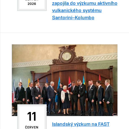
zapojila do výzkumu aktivního
2026
vulkanického systému
Santorini–Kolumbo
11
Islandský výzkum na FAST
ČERVEN