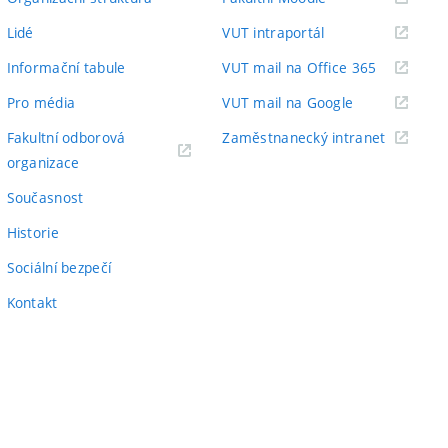
odkaz)
(externí
Lidé
VUT intraportál
odkaz)
(externí
Informační tabule
VUT mail na Office 365
odkaz)
(externí
Pro média
VUT mail na Google
odkaz)
(externí
Fakultní odborová
Zaměstnanecký intranet
(externí
odkaz)
organizace
odkaz)
Současnost
Historie
Sociální bezpečí
Kontakt