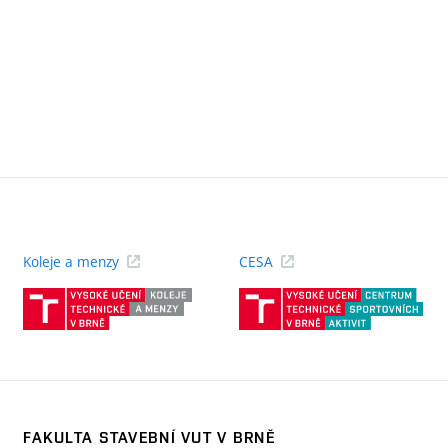
Koleje a menzy
CESA
(externí
(ext
odkaz)
odk
FAKULTA STAVEBNÍ VUT V BRNĚ