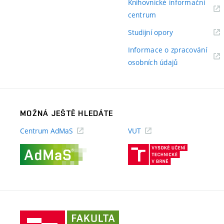
Knihovnické informační
(externí
centrum
odkaz)
(externí
Studijní opory
odkaz)
Informace o zpracování
(externí
osobních údajů
odkaz)
MOŽNÁ JEŠTĚ HLEDÁTE
Centrum AdMaS
VUT
(externí
(externí
odkaz)
odkaz)
Fakulta