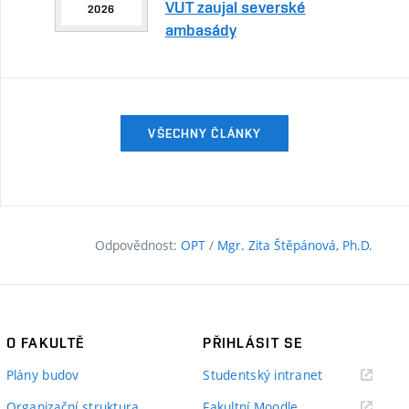
VUT zaujal severské
2026
ambasády
VŠECHNY ČLÁNKY
Odpovědnost:
OPT
/
Mgr. Zita Štěpánová, Ph.D.
O FAKULTĚ
PŘIHLÁSIT SE
(externí
Plány budov
Studentský intranet
odkaz)
(externí
Organizační struktura
Fakultní Moodle