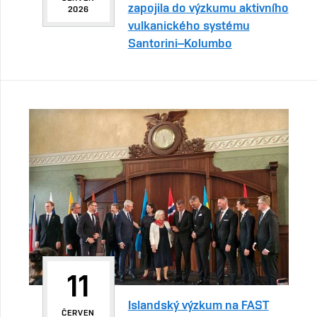
zapojila do výzkumu aktivního
2026
vulkanického systému
Santorini–Kolumbo
11
Islandský výzkum na FAST
ČERVEN