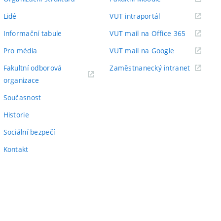
odkaz)
(externí
Lidé
VUT intraportál
odkaz)
(externí
Informační tabule
VUT mail na Office 365
odkaz)
(externí
Pro média
VUT mail na Google
odkaz)
(externí
Fakultní odborová
Zaměstnanecký intranet
(externí
odkaz)
organizace
odkaz)
Současnost
Historie
Sociální bezpečí
Kontakt