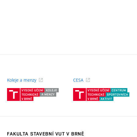
Koleje a menzy
CESA
(externí
(ext
odkaz)
odk
FAKULTA STAVEBNÍ VUT V BRNĚ