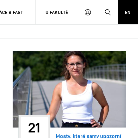
CE S FAST
O FAKULTĚ
EN
PŘIHLÁSIT
HLEDAT
SE
21
Mosty, které samy upozorní