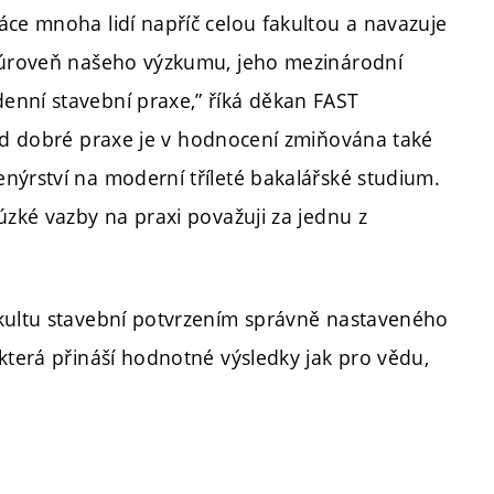
áce mnoha lidí napříč celou fakultou a navazuje
u úroveň našeho výzkumu, jeho mezinárodní
enní stavební praxe,” říká děkan FAST
lad dobré praxe je v hodnocení zmiňována také
nýrství na moderní tříleté bakalářské studium.
úzké vazby na praxi považuji za jednu z
akultu stavební potvrzením správně nastaveného
která přináší hodnotné výsledky jak pro vědu,