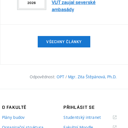
VUT zaujal severské
2026
ambasády
VŠECHNY ČLÁNKY
Odpovědnost:
OPT
/
Mgr. Zita Štěpánová, Ph.D.
O FAKULTĚ
PŘIHLÁSIT SE
(externí
Plány budov
Studentský intranet
odkaz)
(externí
Organizační struktura
Fakultní Moodle