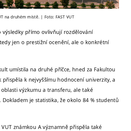
VUT na druhém místě. | Foto: FAST VUT
výsledky přímo ovlivňují rozdělování
edy jen o prestižní ocenění, ale o konkrétní
kult umístila na druhé příčce, hned za Fakultou
přispěla k nejvyššímu hodnocení univerzity, a
oblasti výzkumu a transferu, ale také
. Dokladem je statistika, že okolo 84 % studentů
í VUT známkou A významně přispěla také