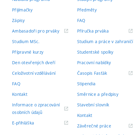
Přijímačky
Předměty
Zápisy
FAQ
(externí
(externí
Ambasadoři pro prváky
Příručka prváka
odkaz)
odkaz)
Studium MSc.
Studium a práce v zahraničí
Přípravné kurzy
Studentské spolky
Den otevřených dveří
Pracovní nabídky
(externí
Celoživotní vzdělávání
Časopis Fasťák
odkaz)
FAQ
Stipendia
Kontakt
Směrnice a předpisy
Informace o zpracování
Stavební slovník
(externí
osobních údajů
Kontakt
odkaz)
(externí
E-přihláška
(externí
Závěrečné práce
odkaz)
odkaz)