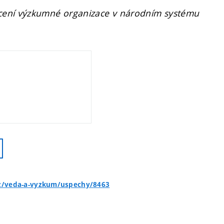
cení výzkumné organizace v národním systému
cz/veda-a-vyzkum/uspechy/8463