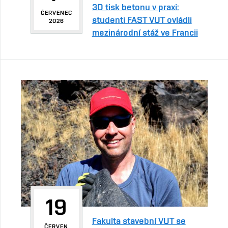
3D tisk betonu v praxi:
ČERVENEC
studenti FAST VUT ovládli
2026
mezinárodní stáž ve Francii
19
Fakulta stavební VUT se
ČERVEN