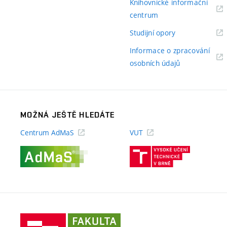
Knihovnické informační
(externí
centrum
odkaz)
(externí
Studijní opory
odkaz)
Informace o zpracování
(externí
osobních údajů
odkaz)
MOŽNÁ JEŠTĚ HLEDÁTE
Centrum AdMaS
VUT
(externí
(externí
odkaz)
odkaz)
Fakulta