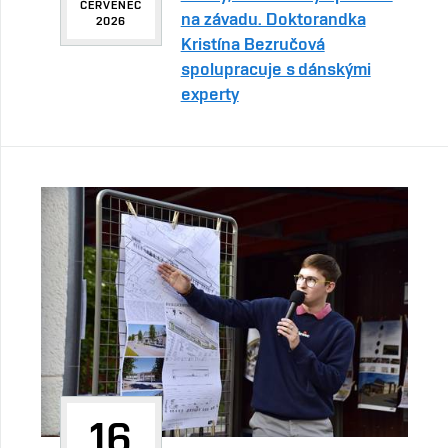
ČERVENEC
na závadu. Doktorandka
2026
Kristína Bezručová
spolupracuje s dánskými
experty
16