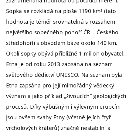
zaznamenaná hodnota od počátku měření.
Sopka se rozkládá na ploše 1190 km² (tato
hodnota je téměř srovnatelná s rozsahem
největšího sopečného pohoří ČR – Českého
středohoří) s obvodem báze okolo 140 km.
Okolí sopky obývá přibližně 1 milion obyvatel.
Etna je od roku 2013 zapsána na seznam
světového dědictví UNESCO. Na seznam byla
Etna zapsána pro její mimořádný vědecký
význam a jako příklad „živoucích“ geologických
procesů. Díky výbušným i výlevným erupcím
jsou ovšem svahy Etny (včetně jejích čtyř
vrcholových kráterů) značně nestabilní a