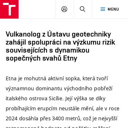
FAST
PŘIHLÁSIT
HLEDAT
MENU
VUT
SE
Brno
Vulkanolog z Ústavu geotechniky
zahájil spolupráci na výzkumu rizik
souvisejících s dynamikou
sopečných svahů Etny
Etna je mohutná aktivní sopka, která tvoří
významnou dominantu východního pobřeží
italského ostrova Sicílie. Její výška se díky
probíhajícím erupcím neustále mění, ale v roce
2024 dosáhla přes 3400 metrů, což je nejvyšší