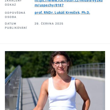
https://www.fce.vutbr.cz/veda-a-vyzku
ZKRÁCENÝ
ODKAZ
m/uspechy/8187
prof. RNDr. Lukáš Krmíček, Ph.D.
ODPOVĚDNÁ
OSOBA
DATUM
29. ČERVNA 2025
PUBLIKOVÁNÍ