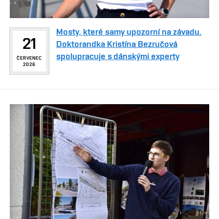
Mosty, které samy upozorní na závadu.
21
Doktorandka Kristína Bezručová
spolupracuje s dánskými experty
ČERVENEC
2026