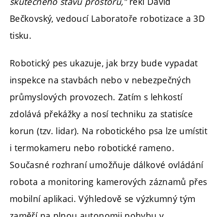
skutečného stavu prostoru,"
řekl David
Bečkovský, vedoucí Laboratoře robotizace a 3D
tisku.
Robotický pes ukazuje, jak brzy bude vypadat
inspekce na stavbách nebo v nebezpečných
průmyslových provozech. Zatím s lehkostí
zdolává překážky a nosí techniku za statisíce
korun (tzv. lidar). Na robotického psa lze umístit
i termokameru nebo robotické rameno.
Současné rozhraní umožňuje dálkové ovládání
robota a monitoring kamerových záznamů přes
mobilní aplikaci. Výhledově se výzkumný tým
zaměří na plnou autonomii pohybu v