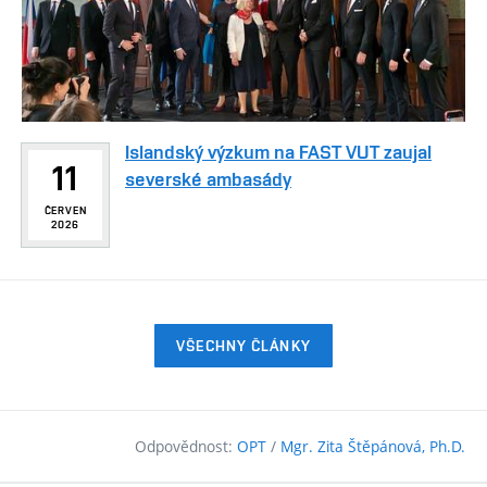
Islandský výzkum na FAST VUT zaujal
11
severské ambasády
ČERVEN
2026
VŠECHNY ČLÁNKY
Odpovědnost:
OPT
/
Mgr. Zita Štěpánová, Ph.D.