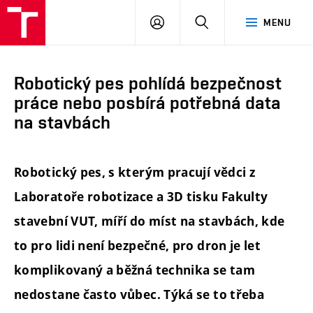
FAST
PŘIHLÁSIT
HLEDAT
MENU
VUT
SE
Brno
Robotický pes pohlídá bezpečnost
práce nebo posbírá potřebná data
na stavbách
Robotický pes, s kterým pracují vědci z
Laboratoře robotizace a 3D tisku Fakulty
stavební VUT, míří do míst na stavbách, kde
to pro lidi není bezpečné, pro dron je let
komplikovaný a běžná technika se tam
nedostane často vůbec. Týká se to třeba