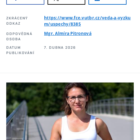
https://www.fce.vutbr.cz/veda-a-vyzku
ZKRÁCENÝ
ODKAZ
m/uspechy/8385
Mgr. Almíra Pitronová
ODPOVĚDNÁ
OSOBA
DATUM
7. DUBNA 2026
PUBLIKOVÁNÍ