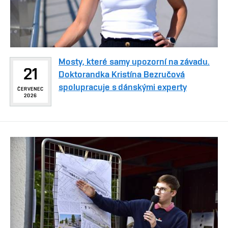
Mosty, které samy upozorní na závadu.
21
Doktorandka Kristína Bezručová
spolupracuje s dánskými experty
ČERVENEC
2026