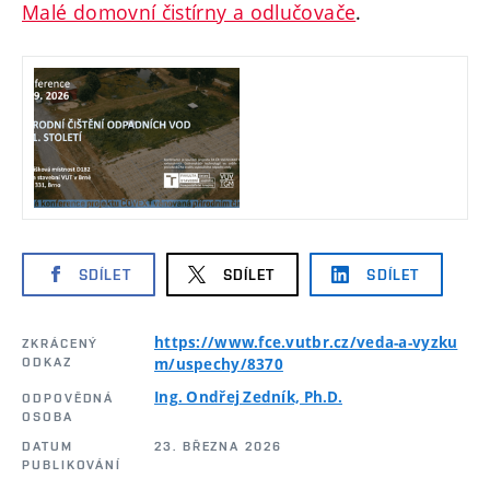
Malé domovní čistírny a odlučovače
.
SDÍLET
SDÍLET
SDÍLET
https://www.fce.vutbr.cz/veda-a-vyzku
ZKRÁCENÝ
ODKAZ
m/uspechy/8370
Ing. Ondřej Zedník, Ph.D.
ODPOVĚDNÁ
OSOBA
DATUM
23. BŘEZNA 2026
PUBLIKOVÁNÍ