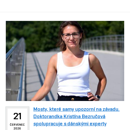
Mosty, které samy upozorní na závadu.
21
Doktorandka Kristína Bezručová
spolupracuje s dánskými experty
ČERVENEC
2026