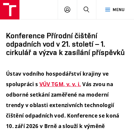
FAST
PŘIHLÁSIT
HLEDAT
MENU
VUT
SE
Brno
Konference Přírodní čištění
odpadních vod v 21. století – 1.
cirkulář a výzva k zasílání příspěvků
Ústav vodního hospodářství krajiny ve
spolupráci s
VÚV TGM, v. v. i.
Vás zvou na
odborné setkání zaměřené na moderní
trendy v oblasti extenzivních technologií
čištění odpadních vod. Konference se koná
10. září 2026 v Brně a slouží k výměně