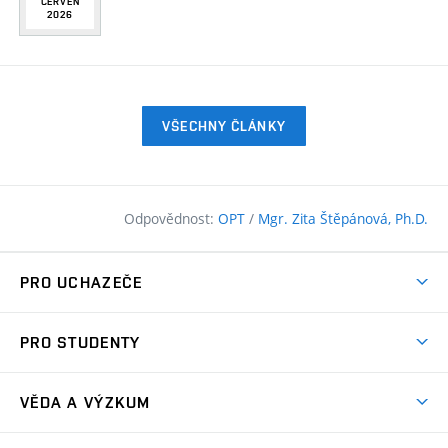
ČERVEN
2026
VŠECHNY ČLÁNKY
Odpovědnost:
OPT
/
Mgr. Zita Štěpánová, Ph.D.
PRO UCHAZEČE
Pojďte na FAST
PRO STUDENTY
Nabídka programů
Časový plán studia
Přijímačky
VĚDA A VÝZKUM
Studijní programy
Zápisy
Úspěchy