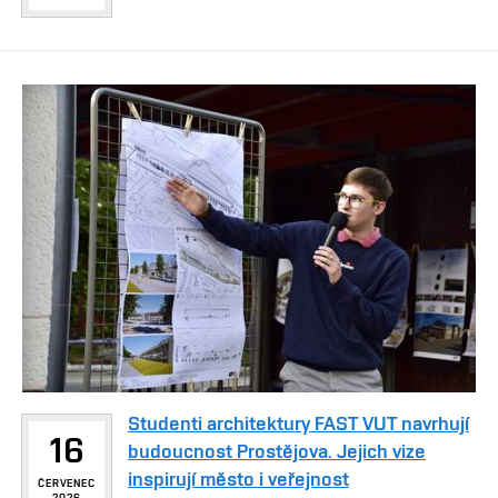
Studenti architektury FAST VUT navrhují
16
budoucnost Prostějova. Jejich vize
inspirují město i veřejnost
ČERVENEC
2026