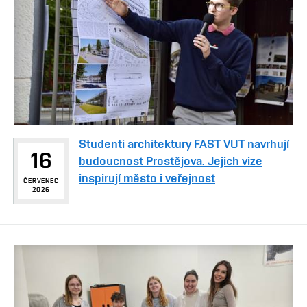
Studenti architektury FAST VUT navrhují
16
budoucnost Prostějova. Jejich vize
inspirují město i veřejnost
ČERVENEC
2026