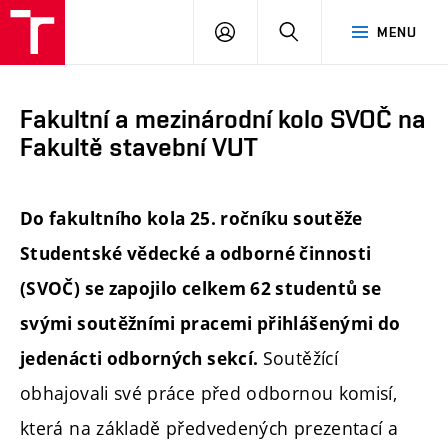
FAST
PŘIHLÁSIT
HLEDAT
MENU
VUT
SE
Brno
Fakultní a mezinárodní kolo SVOČ na
Fakultě stavební VUT
Do fakultního kola 25. ročníku soutěže
Studentské vědecké a odborné činnosti
(SVOČ) se zapojilo celkem 62 studentů se
svými soutěžními pracemi přihlášenými do
Soutěžící
jedenácti odborných sekcí.
obhajovali své práce před odbornou komisí,
která na základě předvedených prezentací a