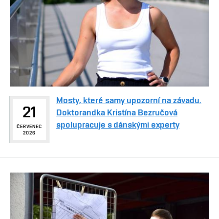
Mosty, které samy upozorní na závadu.
21
Doktorandka Kristína Bezručová
spolupracuje s dánskými experty
ČERVENEC
2026