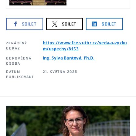
SDÍLET
SDÍLET
SDÍLET
https://www.fce.vutbr.cz/veda-a-vyzku
ZKRÁCENÝ
ODKAZ
m/uspechy/8153
Ing. Sylva Bantová, Ph.D.
ODPOVĚDNÁ
OSOBA
DATUM
21. KVĚTNA 2025
PUBLIKOVÁNÍ