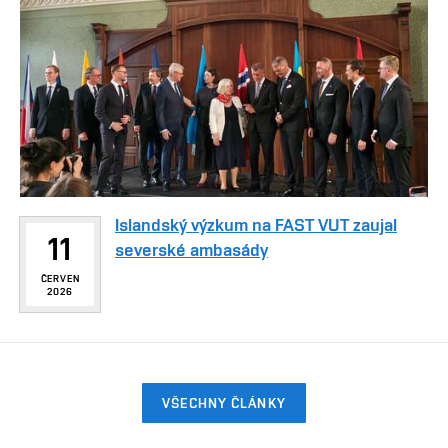
Islandský výzkum na FAST VUT zaujal
11
severské ambasády
ČERVEN
2026
VŠECHNY ČLÁNKY