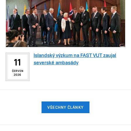
Islandský výzkum na FAST VUT zaujal
11
severské ambasády
ČERVEN
2026
VŠECHNY ČLÁNKY