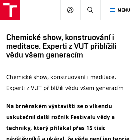
FAST
PŘIHLÁSIT
HLEDAT
MENU
VUT
SE
Brno
Chemické show, konstruování i
meditace. Experti z VUT přiblížili
vědu všem generacím
Chemické show, konstruování i meditace.
Experti z VUT přiblížili vědu všem generacím
Na brněnském výstavišti se o víkendu
uskutečnil další ročník Festivalu vědy a
techniky, který přilákal přes 15 tisíc
návštěvníků a ukázal, že věda není jen teorie,