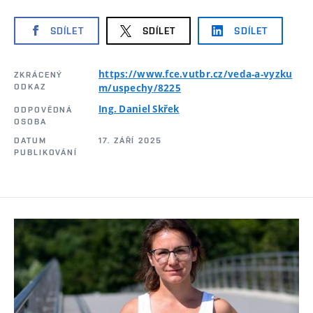
SDÍLET
SDÍLET
SDÍLET
https://www.fce.vutbr.cz/veda-a-vyzku
ZKRÁCENÝ
ODKAZ
m/uspechy/8225
Ing. Daniel Skřek
ODPOVĚDNÁ
OSOBA
DATUM
17. ZÁŘÍ 2025
PUBLIKOVÁNÍ