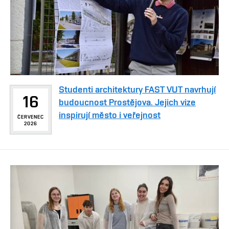
Studenti architektury FAST VUT navrhují
16
budoucnost Prostějova. Jejich vize
inspirují město i veřejnost
ČERVENEC
2026