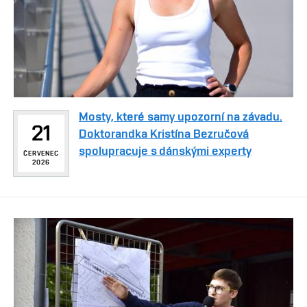
Mosty, které samy upozorní na závadu.
21
Doktorandka Kristína Bezručová
spolupracuje s dánskými experty
ČERVENEC
2026