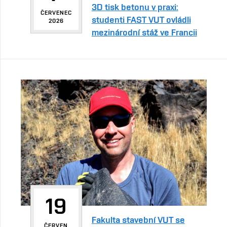
3D tisk betonu v praxi:
ČERVENEC
studenti FAST VUT ovládli
2026
mezinárodní stáž ve Francii
19
Fakulta stavební VUT se
ČERVEN