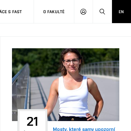
CE S FAST
O FAKULTĚ
EN
PŘIHLÁSIT
HLEDAT
SE
21
Mosty, které samy upozorní