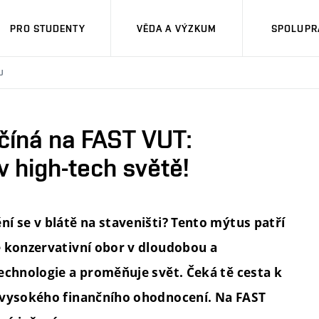
PRO STUDENTY
VĚDA A VÝZKUM
SPOLUPRÁ
U
ačíná na FAST VUT:
 high-tech světě!
í se v blátě na staveništi? Tento mýtus patří
ě konzervativní obor v dloudobou a
echnologie a proměňuje svět. Čeká tě cesta k
u vysokého finančního ohodnocení. Na FAST