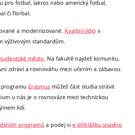
ou pro fotbal, lakros nebo americký fotbal,
l či florbal.
uované a modernizované.
Kvalitní jídlo
v
ým výživovým standardům.
 studentské město.
Na fakultě najdeš komunitu,
evní zdraví a rovnováhu mezi učením a zábavou.
 programu
Erasmus
můžeš část studia strávit
udium u nás je o rovnováze mezi technickou
ýmem lidí.
udijních programů
a podej si
e-přihlášku snadno