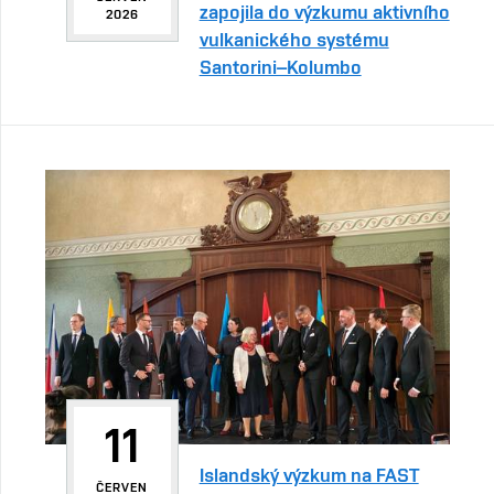
zapojila do výzkumu aktivního
2026
vulkanického systému
Santorini–Kolumbo
11
Islandský výzkum na FAST
ČERVEN