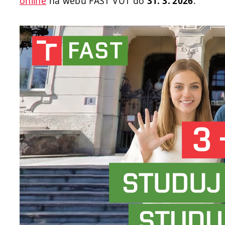
online
na webu FAST VUT do
.
31. 3. 2026