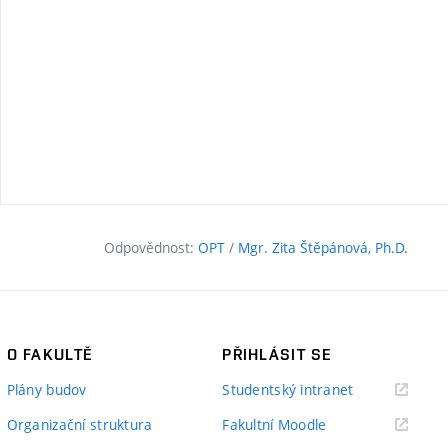
Odpovědnost:
OPT
/
Mgr. Zita Štěpánová, Ph.D.
O FAKULTĚ
PŘIHLÁSIT SE
(externí
Plány budov
Studentský intranet
odkaz)
(externí
Organizační struktura
Fakultní Moodle