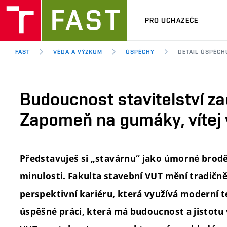
PRO UCHAZEČE
FAST
VĚDA A VÝZKUM
ÚSPĚCHY
DETAIL ÚSPĚCH
Budoucnost stavitelství z
Zapomeň na gumáky, vítej v
Představuješ si „stavárnu“ jako úmorné broděn
minulosti. Fakulta stavební VUT mění tradičn
perspektivní kariéru, která využívá moderní t
úspěšné práci, která má budoucnost a jistot