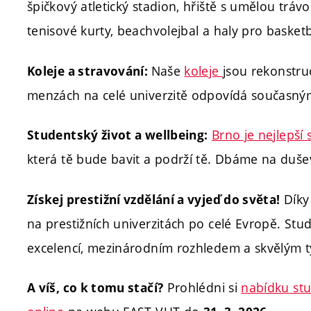
špičkový atletický stadion, hřiště s umělou tráv
tenisové kurty, beachvolejbal a haly pro basketba
Naše
koleje
jsou rekonstr
Koleje a stravování:
menzách na celé univerzitě odpovídá současn
Brno je nejlepší
Studentský život a wellbeing:
která tě bude bavit a podrží tě. Dbáme na duš
Díky
Získej prestižní vzdělání a vyjeď do světa!
na prestižních univerzitách po celé Evropě. St
excelencí, mezinárodním rozhledem a skvělým t
Prohlédni si
nabídku st
A víš, co k tomu stačí?