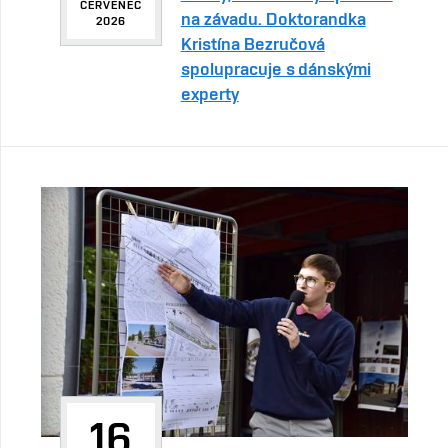
ČERVENEC
na závadu. Doktorandka
2026
Kristína Bezručová
spolupracuje s dánskými
experty
16