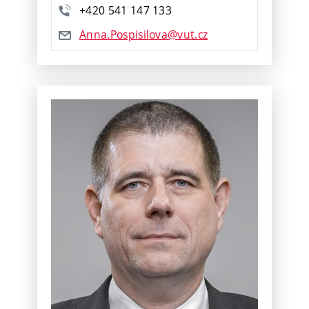
+420
541
147
133
Anna.Pospisilova@vut.cz