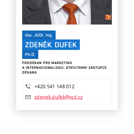
doc. JUDr. Ing.
ZDENĚK
DUFEK
Ph.D.
PRODĚKAN PRO MARKETING
A INTERNACIONALIZACI, STATUTÁRNÍ ZÁSTUPCE
DĚKANA
+420
541
148
012
zdenek.dufek@vut.cz