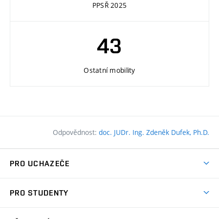
PPSŘ 2025
43
Ostatní mobility
Odpovědnost:
doc. JUDr. Ing. Zdeněk Dufek, Ph.D.
PRO UCHAZEČE
Pojďte na FAST
PRO STUDENTY
Nabídka programů
Časový plán studia
Přijímačky