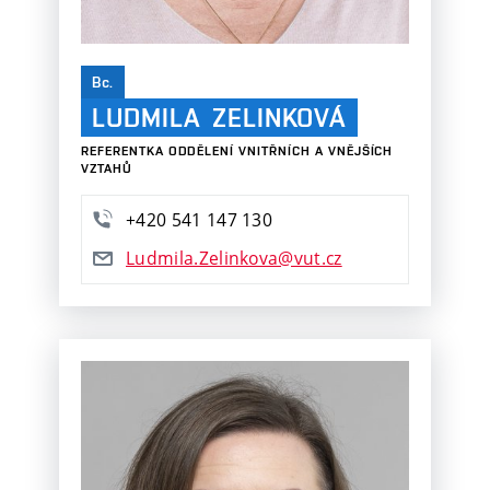
Bc.
LUDMILA
ZELINKOVÁ
REFERENTKA ODDĚLENÍ VNITŘNÍCH A VNĚJŠÍCH
VZTAHŮ
+420
541
147
130
Ludmila.Zelinkova@vut.cz