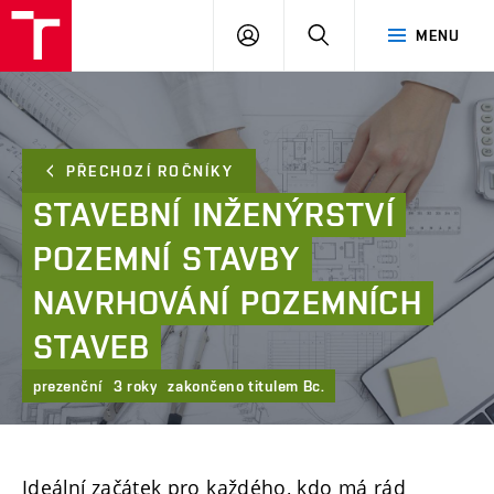
FAST
PŘIHLÁSIT
HLEDAT
MENU
VUT
SE
Brno
PŘECHOZÍ ROČNÍKY
STAVEBNÍ
INŽENÝRSTVÍ
POZEMNÍ
STAVBY
NAVRHOVÁNÍ
POZEMNÍCH
STAVEB
prezenční
3 roky
zakončeno titulem Bc.
Ideální začátek pro každého, kdo má rád