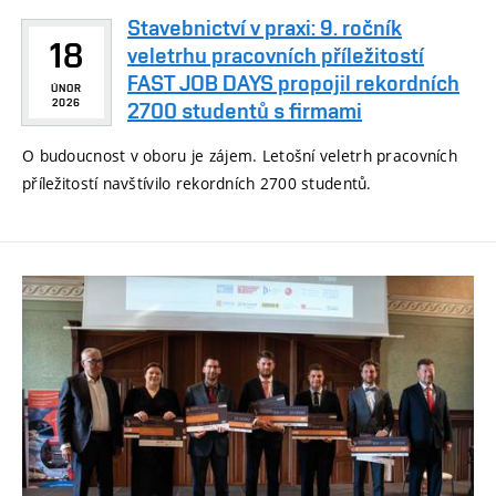
Stavebnictví v praxi: 9. ročník
18
veletrhu pracovních příležitostí
FAST JOB DAYS propojil rekordních
ÚNOR
2026
2700 studentů s firmami
O budoucnost v oboru je zájem. Letošní veletrh pracovních
příležitostí navštívilo rekordních 2700 studentů.