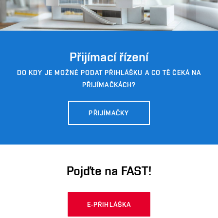
Přijímací řízení
DO KDY JE MOŽNÉ PODAT PŘIHLÁŠKU A CO TĚ ČEKÁ NA
PŘIJÍMAČKÁCH?
PŘIJÍMAČKY
Pojďte na FAST!
E-PŘIHLÁŠKA