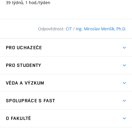
39 týdnů, 1 hod./týden
Odpovědnost:
CIT
/
Ing. Miroslav Menšík, Ph.D.
PRO UCHAZEČE
Pojďte na FAST
PRO STUDENTY
Nabídka programů
Časový plán studia
Přijímačky
VĚDA A VÝZKUM
Studijní programy
Zápisy
Úspěchy
Předměty
SPOLUPRÁCE S FAST
(externí
Ambasadoři pro prváky
Licence a patenty
odkaz)
FAQ
Studium MSc.
Firemní spolupráce
Centra výzkumu
O FAKULTĚ
(externí
Příručka prváka
Přípravné kurzy
Zahraniční spolupráce
odkaz)
Oblasti výzkumu
Studium a práce v zahraničí
Plány budov