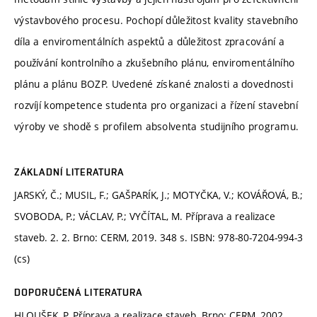
výstavbového procesu. Pochopí důležitost kvality stavebního
díla a enviromentálních aspektů a důležitost zpracování a
používání kontrolního a zkušebního plánu, enviromentálního
plánu a plánu BOZP. Uvedené získané znalosti a dovednosti
rozvíjí kompetence studenta pro organizaci a řízení stavební
výroby ve shodě s profilem absolventa studijního programu.
ZÁKLADNÍ LITERATURA
JARSKÝ, Č.; MUSIL, F.; GAŠPARÍK, J.; MOTYČKA, V.; KOVÁŘOVÁ, B.;
SVOBODA, P.; VÁCLAV, P.; VYČÍTAL, M. Příprava a realizace
staveb. 2. 2. Brno: CERM, 2019. 348 s. ISBN: 978-80-7204-994-3
(cs)
DOPORUČENÁ LITERATURA
HLOUŠEK, P. Příprava a realizace staveb. Brno: CERM, 2002,