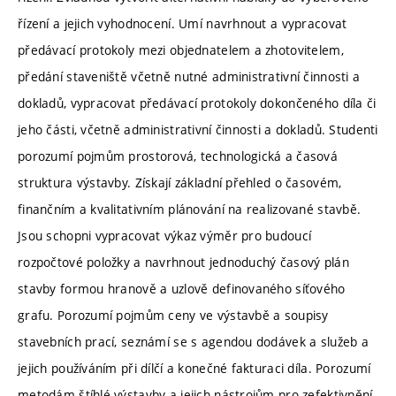
řízení a jejich vyhodnocení. Umí navrhnout a vypracovat
předávací protokoly mezi objednatelem a zhotovitelem,
předání staveniště včetně nutné administrativní činnosti a
dokladů, vypracovat předávací protokoly dokončeného díla či
jeho části, včetně administrativní činnosti a dokladů. Studenti
porozumí pojmům prostorová, technologická a časová
struktura výstavby. Získají základní přehled o časovém,
finančním a kvalitativním plánování na realizované stavbě.
Jsou schopni vypracovat výkaz výměr pro budoucí
rozpočtové položky a navrhnout jednoduchý časový plán
stavby formou hranově a uzlově definovaného síťového
grafu. Porozumí pojmům ceny ve výstavbě a soupisy
stavebních prací, seznámí se s agendou dodávek a služeb a
jejich používáním při dílčí a konečné fakturaci díla. Porozumí
metodám štíhlé výstavby a jejich nástrojům pro zefektivnění