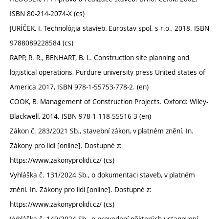
ISBN 80-214-2074-X (cs)
JURÍČEK, I. Technológia stavieb. Eurostav spol. s r.o., 2018. ISBN
9788089228584 (cs)
RAPP, R. R., BENHART, B. L. Construction site planning and
logistical operations, Purdure university press United states of
America 2017, ISBN 978-1-55753-778-2.​ (en)
COOK, B. Management of Construction Projects. Oxford: Wiley-
Blackwell, 2014. ISBN 978-1-118-55516-3 (en)
Zákon č. 283/2021 Sb., stavební zákon, v platném znění. In.
Zákony pro lidi [online]. Dostupné z:
https://www.zakonyprolidi.cz/ (cs)
Vyhláška č. 131/2024 Sb., o dokumentaci staveb, v platném
znění. In. Zákony pro lidi [online]. Dostupné z:
https://www.zakonyprolidi.cz/ (cs)
Vyhláška č. 149/2024 Sb., o provedení některých ustanovení