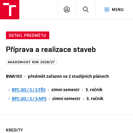
FAST
PŘIHLÁSIT
HLEDAT
MENU
VUT
SE
Brno
DETAIL PŘEDMĚTU
Příprava a realizace staveb
AKADEMICKÝ ROK 2026/27
BWA103
předmět zařazen ve 2 studijních plánech
BPC-SIS / S / S-TŘS
zimní semestr
3. ročník
BPC-SIS / S / S-NPS
zimní semestr
3. ročník
KREDITY