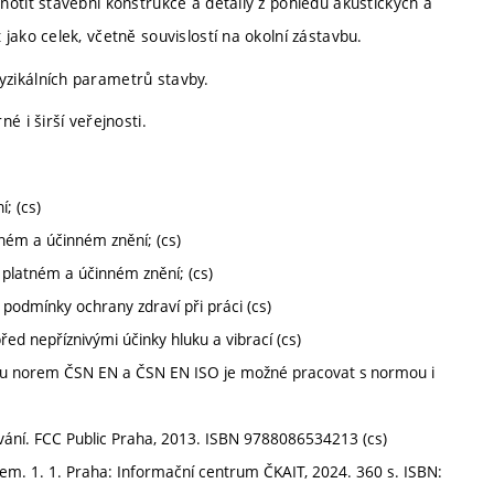
otit stavební konstrukce a detaily z pohledu akustických a
ako celek, včetně souvislostí na okolní zástavbu.
zikálních parametrů stavby.
é i širší veřejnosti.
; (cs)
ném a účinném znění; (cs)
 platném a účinném znění; (cs)
 podmínky ochrany zdraví při práci (cs)
řed nepříznivými účinky hluku a vibrací (cs)
(u norem ČSN EN a ČSN EN ISO je možné pracovat s normou i
ování. FCC Public Praha, 2013. ISBN 9788086534213 (cs)
em. 1. 1. Praha: Informační centrum ČKAIT, 2024. 360 s. ISBN: