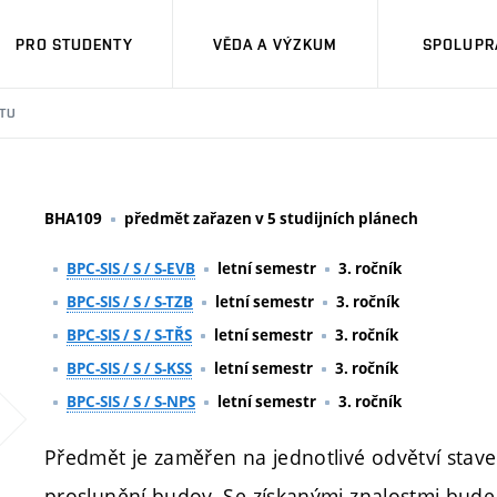
PRO STUDENTY
VĚDA A VÝZKUM
SPOLUPRÁ
TU
BHA109
předmět zařazen v 5 studijních plánech
BPC-SIS / S / S-EVB
letní semestr
3. ročník
BPC-SIS / S / S-TZB
letní semestr
3. ročník
BPC-SIS / S / S-TŘS
letní semestr
3. ročník
BPC-SIS / S / S-KSS
letní semestr
3. ročník
BPC-SIS / S / S-NPS
letní semestr
3. ročník
Předmět je zaměřen na jednotlivé odvětví staveb
proslunění budov. Se získanými znalostmi bude 