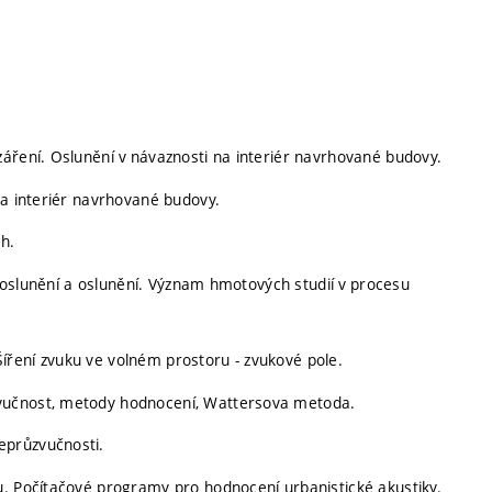
áření. Oslunění v návaznosti na interiér navrhované budovy.
na interiér navrhované budovy.
h.
 proslunění a oslunění. Význam hmotových studií v procesu
. Šíření zvuku ve volném prostoru - zvukové pole.
vučnost, metody hodnocení, Wattersova metoda.
eprůzvučnosti.
u. Počítačové programy pro hodnocení urbanistické akustiky.