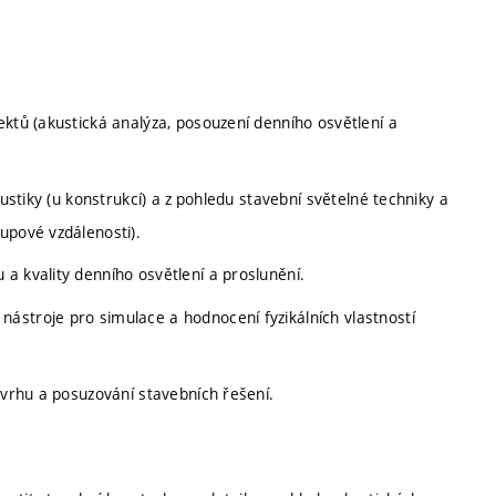
ektů (akustická analýza, posouzení denního osvětlení a
kustiky (u konstrukcí) a z pohledu stavební světelné techniky a
upové vzdálenosti).
a kvality denního osvětlení a proslunění.
ástroje pro simulace a hodnocení fyzikálních vlastností
ávrhu a posuzování stavebních řešení.