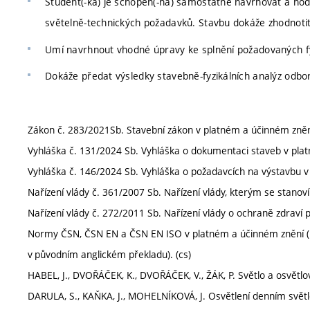
Student(-ka) je schopen(-na) samostatně navrhovat a hodn
světelně-technických požadavků. Stavbu dokáže zhodnotit j
Umí navrhnout vhodné úpravy ke splnění požadovaných fy
Dokáže předat výsledky stavebně-fyzikálních analýz odborn
Zákon č. 283/2021Sb. Stavební zákon v platném a účinném znění
Vyhláška č. 131/2024 Sb. Vyhláška o dokumentaci staveb v plat
Vyhláška č. 146/2024 Sb. Vyhláška o požadavcích na výstavbu v
Nařízení vlády č. 361/2007 Sb. Nařízení vlády, kterým se stanoví
Nařízení vlády č. 272/2011 Sb. Nařízení vlády o ochraně zdraví p
Normy ČSN, ČSN EN a ČSN EN ISO v platném a účinném znění 
v původním anglickém překladu). (cs)
HABEL, J., DVOŘÁČEK, K., DVOŘÁČEK, V., ŽÁK, P. Světlo a osvětl
DARULA, S., KAŇKA, J., MOHELNÍKOVÁ, J. Osvětlení denním světl