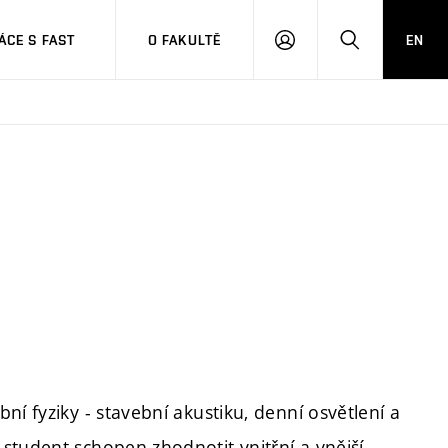
CE S FAST
O FAKULTĚ
EN
PŘIHLÁSIT
HLEDAT
SE
ní fyziky - stavební akustiku, denní osvětlení a
student schopen zhodnotit vnitřní a vnější