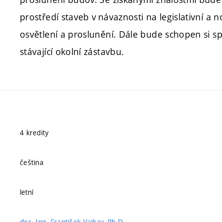
prostředí staveb v návaznosti na legislativní a 
osvětlení a proslunění. Dále bude schopen si s
stávající okolní zástavbu.
4 kredity
čeština
letní
doc. Ing. František Vajkay, Ph.D.