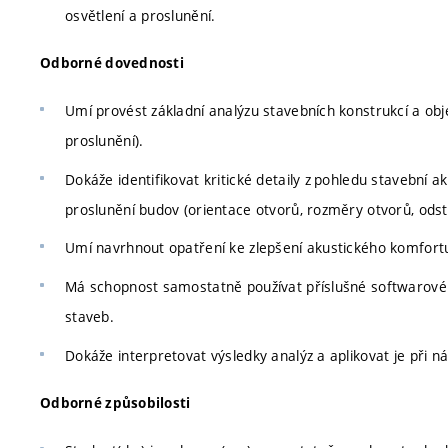
osvětlení a proslunění.
Odborné dovednosti
Umí provést základní analýzu stavebních konstrukcí a obj
proslunění).
Dokáže identifikovat kritické detaily z pohledu stavební a
proslunění budov (orientace otvorů, rozměry otvorů, odst
Umí navrhnout opatření ke zlepšení akustického komfortu 
Má schopnost samostatně používat příslušné softwarové n
staveb.
Dokáže interpretovat výsledky analýz a aplikovat je při n
Odborné způsobilosti