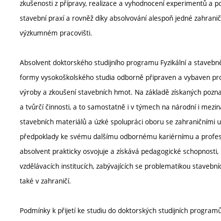
zkušenosti z přípravy, realizace a vyhodnocení experimentů a p
stavební praxí a rovněž díky absolvování alespoň jedné zahranič
výzkumném pracovišti.
Absolvent doktorského studijního programu Fyzikální a stavebn
formy vysokoškolského studia odborně připraven a vybaven pro ř
výroby a zkoušení stavebních hmot. Na základě získaných pozna
a tvůrčí činnosti, a to samostatně i v týmech na národní i mezin
stavebních materiálů a úzké spolupráci oboru se zahraničními 
předpoklady ke svému dalšímu odbornému kariérnímu a profesní
absolvent prakticky osvojuje a získává pedagogické schopnosti
vzdělávacích institucích, zabývajících se problematikou staveb
také v zahraničí.
Podmínky k přijetí ke studiu do doktorských studijních programů