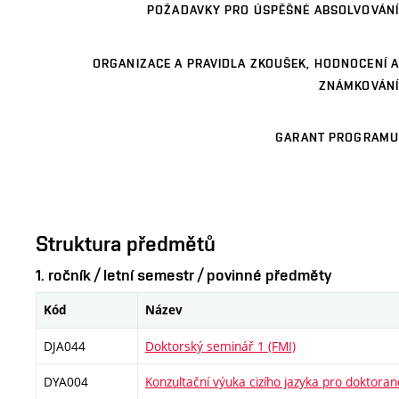
POŽADAVKY PRO ÚSPĚŠNÉ ABSOLVOVÁNÍ
ORGANIZACE A PRAVIDLA ZKOUŠEK, HODNOCENÍ A
ZNÁMKOVÁNÍ
GARANT PROGRAMU
Struktura předmětů
1. ročník / letní semestr / povinné předměty
Kód
Název
DJA044
Doktorský seminář 1 (FMI)
DYA004
Konzultační výuka cizího jazyka pro doktora