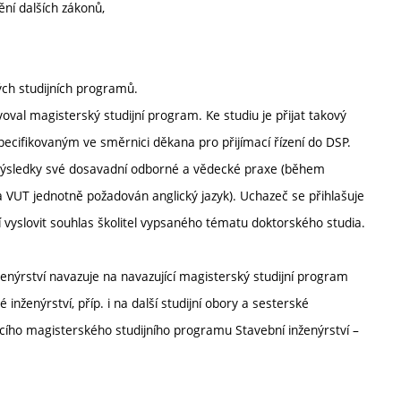
ní dalších zákonů,
ých studijních programů.
oval magisterský studijní program. Ke studiu je přijat takový
ecifikovaným ve směrnici děkana pro přijímací řízení do DSP.
 výsledky své dosavadní odborné a vědecké praxe (během
na VUT jednotně požadován anglický jazyk). Uchazeč se přihlašuje
vyslovit souhlas školitel vypsaného tématu doktorského studia.
ženýrství navazuje na navazující magisterský studijní program
inženýrství, příp. i na další studijní obory a sesterské
ícího magisterského studijního programu Stavební inženýrství –