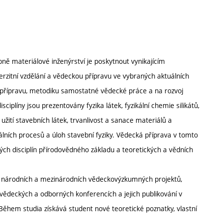
ně materiálové inženýrství je poskytnout vynikajícím
rzitní vzdělání a vědeckou přípravu ve vybraných aktuálních
přípravu, metodiku samostatné vědecké práce a na rozvoj
isciplíny jsou prezentovány fyzika látek, fyzikální chemie silikátů,
užití stavebních látek, trvanlivost a sanace materiálů a
álních procesů a úloh stavební fyziky. Vědecká příprava v tomto
ých disciplín přírodovědného základu a teoretických a vědních
ní národních a mezinárodních vědeckovýzkumných projektů,
ědeckých a odborných konferencích a jejich publikování v
ěhem studia získává student nové teoretické poznatky, vlastní