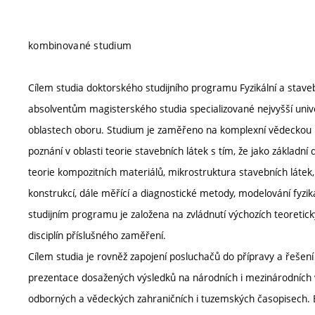
kombinované studium
Cílem studia doktorského studijního programu Fyzikální a staveb
absolventům magisterského studia specializované nejvyšší unive
oblastech oboru. Studium je zaměřeno na komplexní vědeckou 
poznání v oblasti teorie stavebních látek s tím, že jako základní d
teorie kompozitních materiálů, mikrostruktura stavebních látek, 
konstrukcí, dále měřící a diagnostické metody, modelování fyzik
studijním programu je založena na zvládnutí výchozích teoretick
disciplín příslušného zaměření.
Cílem studia je rovněž zapojení posluchačů do přípravy a řeše
prezentace dosažených výsledků na národních i mezinárodních v
odborných a vědeckých zahraničních i tuzemských časopisech. B