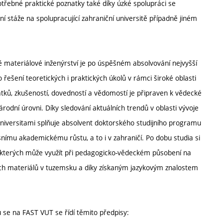
otřebné praktické poznatky také díky úzké spolupráci se
ní stáže na spolupracující zahraniční universitě případně jiném
ě materiálové inženýrství je po úspěšném absolvování nejvyšší
ešení teoretických i praktických úkolů v rámci široké oblasti
tků, zkušeností, dovedností a vědomostí je připraven k vědecké
árodní úrovni. Díky sledování aktuálních trendů v oblasti vývoje
universitami splňuje absolvent doktorského studijního programu
mu akademickému růstu, a to i v zahraničí. Po dobu studia si
, kterých může využít při pedagogicko-vědeckém působení na
ních materiálů v tuzemsku a díky získaným jazykovým znalostem
 se na FAST VUT se řídí těmito předpisy: