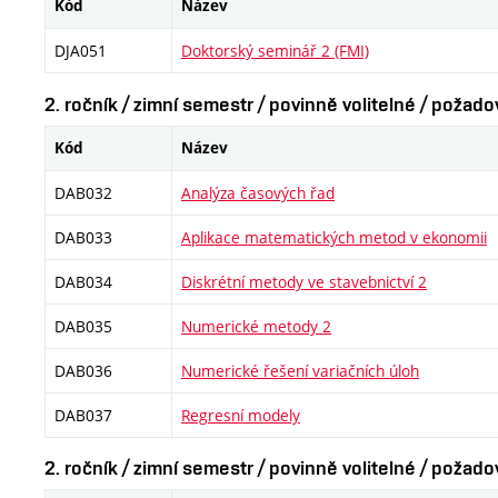
Kód
Název
DJA051
Doktorský seminář 2 (FMI)
2. ročník / zimní semestr / povinně volitelné / požad
Kód
Název
DAB032
Analýza časových řad
DAB033
Aplikace matematických metod v ekonomii
DAB034
Diskrétní metody ve stavebnictví 2
DAB035
Numerické metody 2
DAB036
Numerické řešení variačních úloh
DAB037
Regresní modely
2. ročník / zimní semestr / povinně volitelné / požad