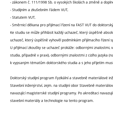
- zákonem č. 111/1998 Sb. o vysokých školách a změně a doplně
- Studijním a zkušebním řádem VUT,
- Statutem VUT,
- Směrnicí děkana pro přijímací řízení na FAST VUT do doktorsk
Ke studiu se může přihlásit každý uchazeč, který úspěšně absolv
uchazeč, který úspěšně vyhověl podmínkám přijímacího řízení sp
U přijímací zkoušky se uchazeč prokáže: odbornými znalostmi,
studia, případně v praxi), odbornými znalostmi z cizího jazyka (
k vypsaným tématům doktorského studia a s jeho přijetím musí 
Doktorský studijní program Fyzikální a stavebně materiálové in
Stavební inženýrství, zejm. na studijní obor Stavebně materiálové 
navazující magisterské studijní programy. Po akreditaci navazuj
stavební materiály a technologie na tento program.