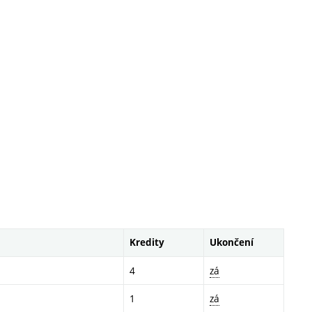
Kredity
Ukončení
4
zá
1
zá