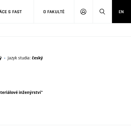
CE S FAST
O FAKULTĚ
EN
PŘIHLÁSIT
HLEDAT
SE
Jazyk studia:
ý
český
ateriálové inženýrství"