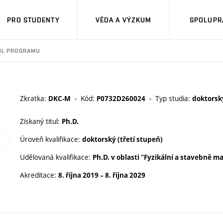
PRO STUDENTY
VĚDA A VÝZKUM
SPOLUPRÁ
IL PROGRAMU
Zkratka:
Kód:
Typ studia:
DKC-M
P0732D260024
doktorsk
Získaný titul:
Ph.D.
Úroveň kvalifikace:
doktorský (třetí stupeň)
Udělovaná kvalifikace:
Ph.D. v oblasti "Fyzikální a stavebně m
Akreditace:
8. října 2019
–
8. října 2029