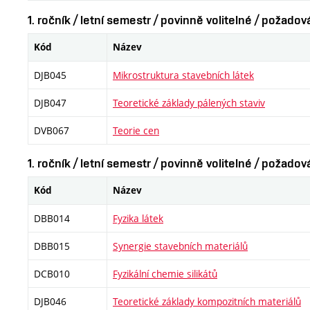
1. ročník / letní semestr / povinně volitelné / požado
Kód
Název
DJB045
Mikrostruktura stavebních látek
DJB047
Teoretické základy pálených staviv
DVB067
Teorie cen
1. ročník / letní semestr / povinně volitelné / požado
Kód
Název
DBB014
Fyzika látek
DBB015
Synergie stavebních materiálů
DCB010
Fyzikální chemie silikátů
DJB046
Teoretické základy kompozitních materiálů