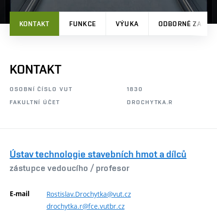
KONTAKT
FUNKCE
VÝUKA
ODBORNÉ ZAMĚŘ
KONTAKT
OSOBNÍ ČÍSLO VUT
1830
FAKULTNÍ ÚČET
DROCHYTKA.R
Ústav technologie stavebních hmot a dílců
zástupce vedoucího /
profesor
E-mail
Rostislav.Drochytka@vut.cz
drochytka.r@fce.vutbr.cz