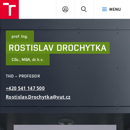
FAST
PŘIHLÁSIT
HLEDAT
MENU
VUT
SE
Brno
prof. Ing.
ROSTISLAV
DROCHYTKA
CSc., MBA, dr.h.c.
THD – PROFESOR
+420
541
147
500
Rostislav.Drochytka@vut.cz