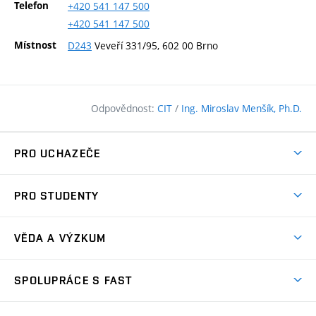
Telefon
+420
541
147
500
+420
541
147
500
Místnost
D243
Veveří 331/95, 602 00 Brno
Odpovědnost:
CIT
/
Ing. Miroslav Menšík, Ph.D.
PRO UCHAZEČE
Pojďte na FAST
PRO STUDENTY
Nabídka programů
Časový plán studia
Přijímačky
VĚDA A VÝZKUM
Studijní programy
Zápisy
Úspěchy
Předměty
SPOLUPRÁCE S FAST
(externí
Ambasadoři pro prváky
Licence a patenty
odkaz)
FAQ
Studium MSc.
Firemní spolupráce