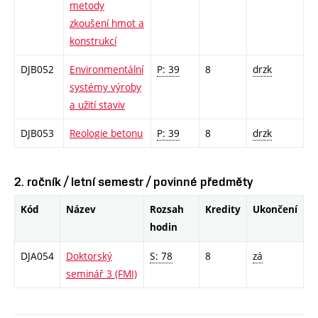
metody
zkoušení hmot a
konstrukcí
DJB052
Environmentální
P: 39
8
drzk
systémy výroby
a užití staviv
DJB053
Reologie betonu
P: 39
8
drzk
2. ročník / letní semestr / povinné předměty
Kód
Název
Rozsah
Kredity
Ukončení
hodin
DJA054
Doktorský
S: 78
8
zá
seminář 3 (FMI)