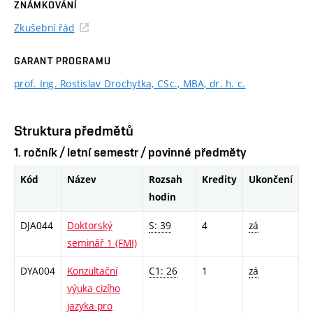
ZNÁMKOVÁNÍ
Zkušební řád
GARANT PROGRAMU
prof. Ing. Rostislav Drochytka, CSc., MBA, dr. h. c.
Struktura předmětů
1. ročník / letní semestr / povinné předměty
Kód
Název
Rozsah
Kredity
Ukončení
hodin
DJA044
Doktorský
S: 39
4
zá
seminář 1 (FMI)
DYA004
Konzultační
C1: 26
1
zá
výuka cizího
jazyka pro