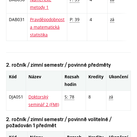
metody 1
DAB031
Pravděpodobnost
P: 39
4
zá
a matematická
statistika
2. ročník / zimní semestr / povinné předměty
Kód
Název
Rozsah
Kredity
Ukončení
hodin
DJA051
Doktorský
S: 78
8
zá
seminář 2 (FMI)
2. ročník / zimní semestr / povinně volitelné /
požadován 1 předmět