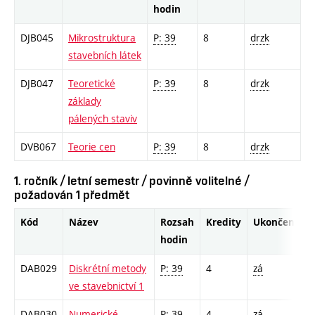
hodin
DJB045
Mikrostruktura
P: 39
8
drzk
stavebních látek
DJB047
Teoretické
P: 39
8
drzk
základy
pálených staviv
DVB067
Teorie cen
P: 39
8
drzk
1. ročník / letní semestr / povinně volitelné /
požadován 1 předmět
Kód
Název
Rozsah
Kredity
Ukončení
hodin
DAB029
Diskrétní metody
P: 39
4
zá
ve stavebnictví 1
DAB030
Numerické
P: 39
4
zá