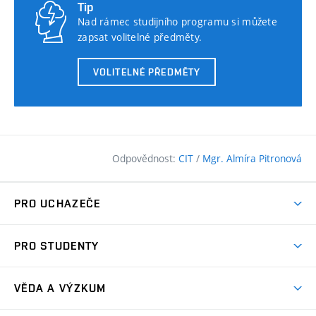
Tip
Nad rámec studijního programu si můžete
zapsat volitelné předměty.
VOLITELNÉ PŘEDMĚTY
Odpovědnost:
CIT
/
Mgr. Almíra Pitronová
PRO UCHAZEČE
Pojďte na FAST
PRO STUDENTY
Nabídka programů
Časový plán studia
Přijímačky
VĚDA A VÝZKUM
Studijní programy
Zápisy