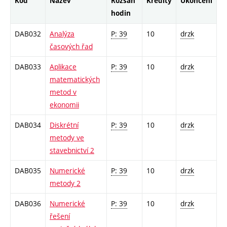
Kód
Název
Rozsah
Kredity
Ukončení
hodin
DAB032
Analýza
P: 39
10
drzk
časových řad
DAB033
Aplikace
P: 39
10
drzk
matematických
metod v
ekonomii
DAB034
Diskrétní
P: 39
10
drzk
metody ve
stavebnictví 2
DAB035
Numerické
P: 39
10
drzk
metody 2
DAB036
Numerické
P: 39
10
drzk
řešení