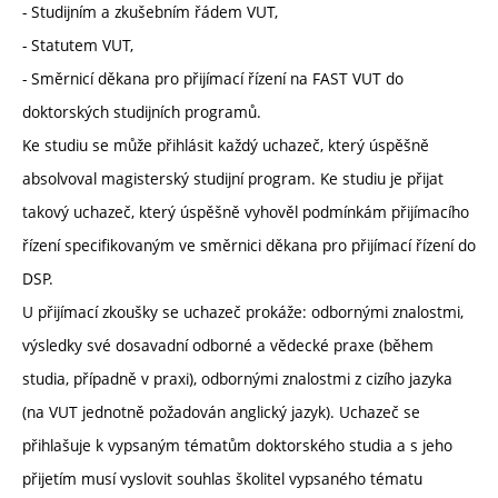
- Studijním a zkušebním řádem VUT,
- Statutem VUT,
- Směrnicí děkana pro přijímací řízení na FAST VUT do
doktorských studijních programů.
Ke studiu se může přihlásit každý uchazeč, který úspěšně
absolvoval magisterský studijní program. Ke studiu je přijat
takový uchazeč, který úspěšně vyhověl podmínkám přijímacího
řízení specifikovaným ve směrnici děkana pro přijímací řízení do
DSP.
U přijímací zkoušky se uchazeč prokáže: odbornými znalostmi,
výsledky své dosavadní odborné a vědecké praxe (během
studia, případně v praxi), odbornými znalostmi z cizího jazyka
(na VUT jednotně požadován anglický jazyk). Uchazeč se
přihlašuje k vypsaným tématům doktorského studia a s jeho
přijetím musí vyslovit souhlas školitel vypsaného tématu