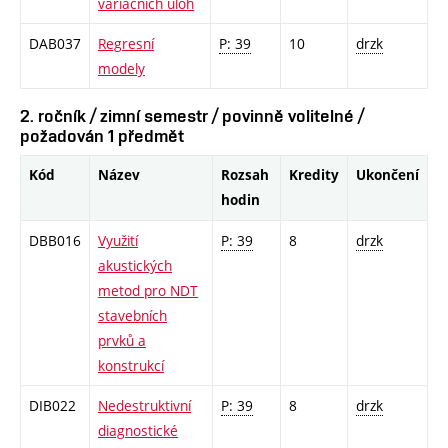
variačních úloh
DAB037
Regresní
P: 39
10
drzk
modely
2. ročník / zimní semestr / povinně volitelné /
požadován 1 předmět
Kód
Název
Rozsah
Kredity
Ukončení
hodin
DBB016
Využití
P: 39
8
drzk
akustických
metod pro NDT
stavebních
prvků a
konstrukcí
DIB022
Nedestruktivní
P: 39
8
drzk
diagnostické