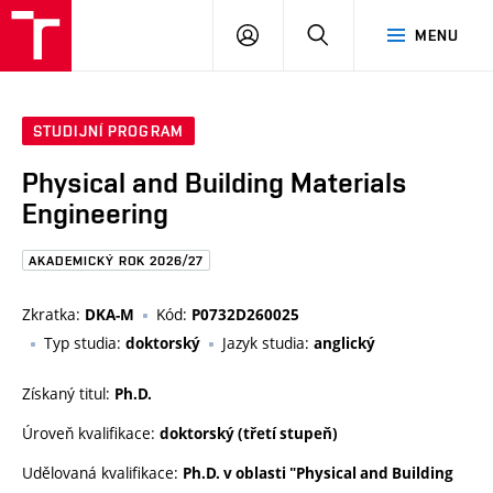
FAST
PŘIHLÁSIT
HLEDAT
MENU
VUT
SE
Brno
STUDIJNÍ PROGRAM
Physical and Building Materials
Engineering
AKADEMICKÝ ROK 2026/27
Zkratka:
Kód:
DKA-M
P0732D260025
Typ studia:
Jazyk studia:
doktorský
anglický
Získaný titul:
Ph.D.
Úroveň kvalifikace:
doktorský (třetí stupeň)
Udělovaná kvalifikace:
Ph.D. v oblasti "Physical and Building