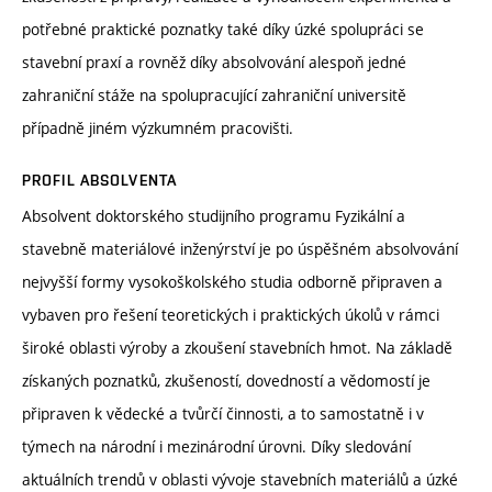
potřebné praktické poznatky také díky úzké spolupráci se
stavební praxí a rovněž díky absolvování alespoň jedné
zahraniční stáže na spolupracující zahraniční universitě
případně jiném výzkumném pracovišti.
PROFIL ABSOLVENTA
Absolvent doktorského studijního programu Fyzikální a
stavebně materiálové inženýrství je po úspěšném absolvování
nejvyšší formy vysokoškolského studia odborně připraven a
vybaven pro řešení teoretických i praktických úkolů v rámci
široké oblasti výroby a zkoušení stavebních hmot. Na základě
získaných poznatků, zkušeností, dovedností a vědomostí je
připraven k vědecké a tvůrčí činnosti, a to samostatně i v
týmech na národní i mezinárodní úrovni. Díky sledování
aktuálních trendů v oblasti vývoje stavebních materiálů a úzké