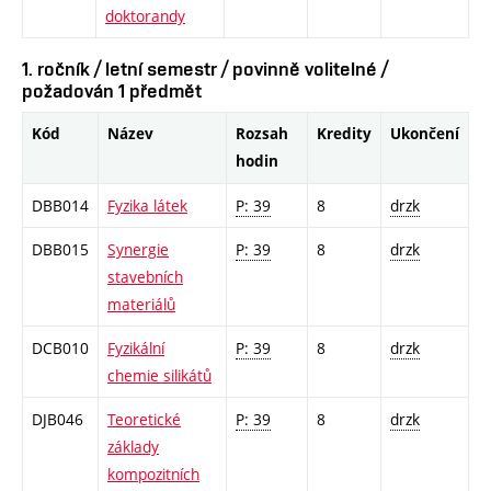
doktorandy
1. ročník / letní semestr / povinně volitelné /
požadován 1 předmět
Kód
Název
Rozsah
Kredity
Ukončení
hodin
DBB014
Fyzika látek
P: 39
8
drzk
DBB015
Synergie
P: 39
8
drzk
stavebních
materiálů
DCB010
Fyzikální
P: 39
8
drzk
chemie silikátů
DJB046
Teoretické
P: 39
8
drzk
základy
kompozitních