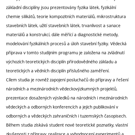
základní disciplíny jsou prezentovány fyzika látek, fyzikální
chemie silikátů, teorie kompozitních materiálů, mikrostruktura
stavebních látek, užití stavebních látek, trvanlivost a sanace
materiálů a konstrukcí, dále měřící a diagnostické metody,
modelování fyzikálních procesů a úloh stavební fyziky. Vědecká
příprava v tomto studijním programu je založena na zvládnutí
výchozích teoretických disciplín přírodovědného základu a
teoretických a vědních disciplín příslušného zaměření.
Cílem studia je rovněž zapojení posluchačů do přípravy a řešení
národních a mezinárodních vědeckovýzkumných projektů,
prezentace dosažených výsledků na národních i mezinárodních
vědeckých a odborných konferencích a jejich publikování v
odborných a vědeckých zahraničních i tuzemských časopisech.
Během studia získává student nové teoretické poznatky, vlastní
zkušenosti z přípravy, realizace a vyhodnocení experimentů a