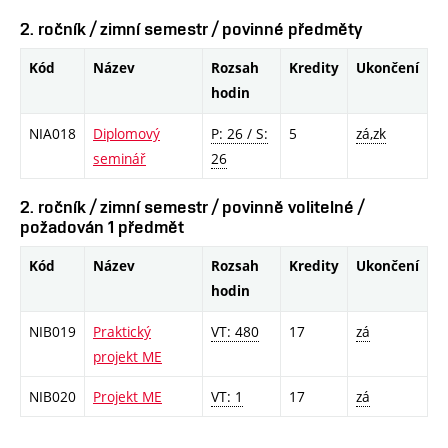
2. ročník / zimní semestr / povinné předměty
Kód
Název
Rozsah
Kredity
Ukončení
hodin
NIA018
Diplomový
P: 26 / S:
5
zá,zk
seminář
26
2. ročník / zimní semestr / povinně volitelné /
požadován 1 předmět
Kód
Název
Rozsah
Kredity
Ukončení
hodin
NIB019
Praktický
VT: 480
17
zá
projekt ME
NIB020
Projekt ME
VT: 1
17
zá