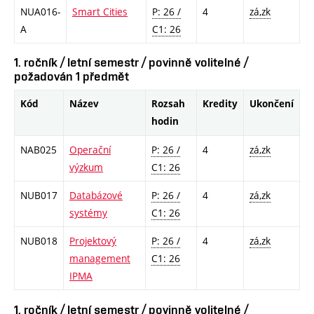
NUA016-
Smart Cities
P: 26 /
4
zá,zk
A
C1: 26
1. ročník / letní semestr / povinně volitelné /
požadován 1 předmět
Kód
Název
Rozsah
Kredity
Ukončení
hodin
NAB025
Operační
P: 26 /
4
zá,zk
výzkum
C1: 26
NUB017
Databázové
P: 26 /
4
zá,zk
systémy
C1: 26
NUB018
Projektový
P: 26 /
4
zá,zk
management
C1: 26
IPMA
1. ročník / letní semestr / povinně volitelné /