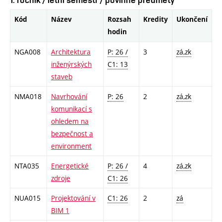
Kód
Název
Rozsah
Kredity
Ukončení
hodin
NGA008
Architektura
P: 26 /
3
zá,zk
inženýrských
C1: 13
staveb
NMA018
Navrhování
P: 26
2
zá,zk
komunikací s
ohledem na
bezpečnost a
environment
NTA035
Energetické
P: 26 /
4
zá,zk
zdroje
C1: 26
NUA015
Projektování v
C1: 26
2
zá
BIM 1