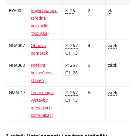
BYA002
Angličtina pro
K: 26
2
zk
středně
pokročilé
(zkouška)
NGA007
Obnova
P: 26 /
4
zá,zk
památek
C1: 13
NHA068
Požární
P: 26 /
5
zá,zk
bezpečnost
C1: 26
staveb
NMA017
Technologie
P: 26 /
5
zá,zk
výstavby
C1: 13
městských
komunikací
1. ročník / letní semestr / povinné předměty