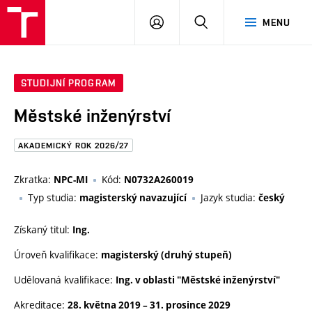
FAST
PŘIHLÁSIT
HLEDAT
MENU
VUT
SE
Brno
STUDIJNÍ PROGRAM
Městské inženýrství
AKADEMICKÝ ROK 2026/27
Zkratka:
Kód:
NPC-MI
N0732A260019
Typ studia:
Jazyk studia:
magisterský navazující
český
Získaný titul:
Ing.
Úroveň kvalifikace:
magisterský (druhý stupeň)
Udělovaná kvalifikace:
Ing. v oblasti "Městské inženýrství"
Akreditace:
28. května 2019
–
31. prosince 2029