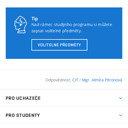
Tip
Nad rámec studijního programu si můžete
zapsat volitelné předměty.
VOLITELNÉ PŘEDMĚTY
Odpovědnost:
CIT
/
Mgr. Almíra Pitronová
PRO UCHAZEČE
Pojďte na FAST
PRO STUDENTY
Nabídka programů
Časový plán studia