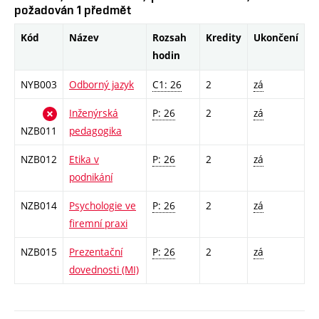
požadován 1 předmět
Kód
Název
Rozsah
Kredity
Ukončení
hodin
NYB003
Odborný jazyk
C1: 26
2
zá
Inženýrská
P: 26
2
zá
NZB011
pedagogika
NZB012
Etika v
P: 26
2
zá
podnikání
NZB014
Psychologie ve
P: 26
2
zá
firemní praxi
NZB015
Prezentační
P: 26
2
zá
dovednosti (MI)