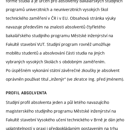
formě studia a je určen pro absolventy bakalářských studijních
programů univerzitních a neuniverzitních vysokých škol
technického zaměření v ČR i v EU. Obsahová stránka výuky
navazuje především na znalosti absolventů čtyřletého
bakalářského studijního programu Městské inženýrství na
Fakultě stavební VUT. Studijní program rovněž umožňuje
mobilitu studentů a absolvování části studia na jiných
vybraných vysokých školách s obdobným zaměřením.
Po úspěšném vykonání státní závěrečné zkoušky je absolvent
oprávněn používat titul „inženýr“ (ve zkratce Ing. před jménem).
PROFIL ABSOLVENTA
Studijní profil absolventa jeden a půl letého navazujícího
magisterského studijního programu Městské inženýrství na
Fakultě stavební Vysokého učení technického v Brně je dán jeho
uplatnitelností v praxi i předpokládaným postavením na trhu