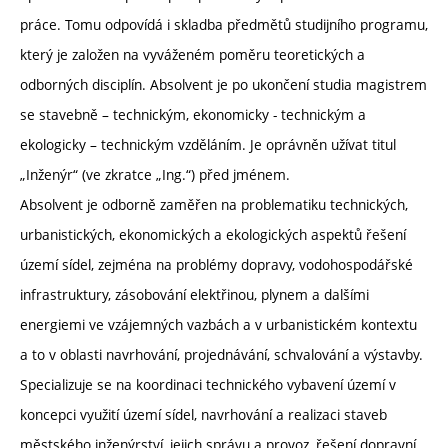
práce. Tomu odpovídá i skladba předmětů studijního programu,
který je založen na vyváženém poměru teoretických a
odborných disciplín. Absolvent je po ukončení studia magistrem
se stavebně – technickým, ekonomicky - technickým a
ekologicky – technickým vzděláním. Je oprávněn užívat titul
„Inženýr“ (ve zkratce „Ing.“) před jménem.
Absolvent je odborně zaměřen na problematiku technických,
urbanistických, ekonomických a ekologických aspektů řešení
území sídel, zejména na problémy dopravy, vodohospodářské
infrastruktury, zásobování elektřinou, plynem a dalšími
energiemi ve vzájemných vazbách a v urbanistickém kontextu
a to v oblasti navrhování, projednávání, schvalování a výstavby.
Specializuje se na koordinaci technického vybavení území v
koncepci využití území sídel, navrhování a realizaci staveb
městského inženýrství, jejich správu a provoz, řešení dopravní