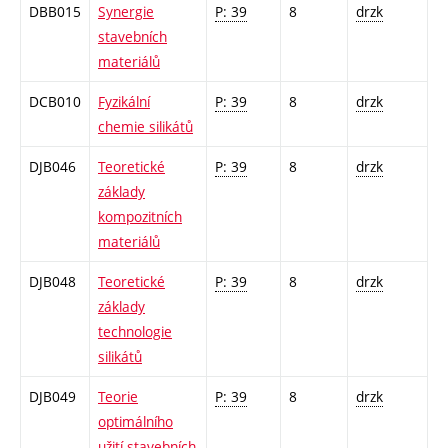
DBB015
Synergie
P: 39
8
drzk
stavebních
materiálů
DCB010
Fyzikální
P: 39
8
drzk
chemie silikátů
DJB046
Teoretické
P: 39
8
drzk
základy
kompozitních
materiálů
DJB048
Teoretické
P: 39
8
drzk
základy
technologie
silikátů
DJB049
Teorie
P: 39
8
drzk
optimálního
užití stavebních