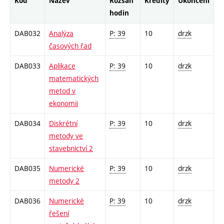
Kód
Název
Rozsah
Kredity
Ukončení
hodin
DAB032
Analýza
P: 39
10
drzk
časových řad
DAB033
Aplikace
P: 39
10
drzk
matematických
metod v
ekonomii
DAB034
Diskrétní
P: 39
10
drzk
metody ve
stavebnictví 2
DAB035
Numerické
P: 39
10
drzk
metody 2
DAB036
Numerické
P: 39
10
drzk
řešení