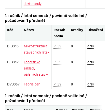
doktorandy
1. ročník / letní semestr / povinně volitelné /
požadován 1 předmět
Kód
Název
Rozsah
Kredity
Ukončení
hodin
DJB045
Mikrostruktura
P: 39
8
drzk
stavebních látek
DJB047
Teoretické
P: 39
8
drzk
základy
pálených staviv
DVB067
Teorie cen
P: 39
8
drzk
1. ročník / letní semestr / povinně volitelné /
požadován 1 předmět