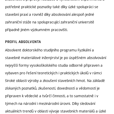
potřebné praktické poznatky také díky úzké spolupráci se
stavební praxí a rovněž díky absolvování alespoň jedné
zahraniční stáže na spolupracující zahraniční universitě
případně jiném výzkumném pracovišti.
PROFIL ABSOLVENTA
Absolvent doktorského studijního programu Fyzikální a
stavebně materiálové inženýrství je po úspěšném absolvování
nejvyšší formy vysokoškolského studia odborně připraven a
vybaven pro řešení teoretických i praktických úkolů v rámci
široké oblasti výroby a zkoušení stavebních hmot. Na základě
získaných poznatků, zkušeností, dovedností a vědomostí je
připraven k vědecké a tvůrčí činnosti, a to samostatně i v
týmech na národní i mezinárodní úrovni. Díky sledování
aktuálních trendů v oblasti vývoje stavebních materiálů a úzké