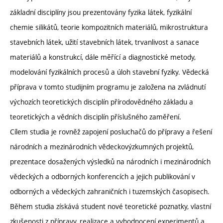
základní disciplíny jsou prezentovány fyzika látek, fyzikální
chemie silikátů, teorie kompozitních materiálů, mikrostruktura
stavebních látek, užití stavebních látek, trvanlivost a sanace
materiálů a konstrukcí, dále měřící a diagnostické metody,
modelování fyzikálních procesů a úloh stavební fyziky. Vědecká
příprava v tomto studijním programu je založena na zvládnutí
výchozích teoretických disciplín přírodovědného základu a
teoretických a vědních disciplín příslušného zaměření.
Cílem studia je rovněž zapojení posluchačů do přípravy a řešení
národních a mezinárodních vědeckovýzkumných projektů,
prezentace dosažených výsledků na národních i mezinárodních
vědeckých a odborných konferencích a jejich publikování v
odborných a vědeckých zahraničních i tuzemských časopisech.
Během studia získává student nové teoretické poznatky, vlastní
zkušenosti z přípravy, realizace a vyhodnocení experimentů a