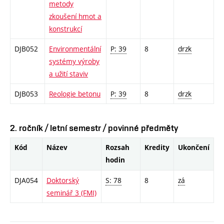
metody
zkoušení hmot a
konstrukcí
DJB052
Environmentální
P: 39
8
drzk
systémy výroby
a užití staviv
DJB053
Reologie betonu
P: 39
8
drzk
2. ročník / letní semestr / povinné předměty
Kód
Název
Rozsah
Kredity
Ukončení
hodin
DJA054
Doktorský
S: 78
8
zá
seminář 3 (FMI)