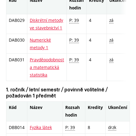
Kód
Název
Rozsah
Kredity
Ukončení
hodin
DAB029
Diskrétní metody
P: 39
4
zá
ve stavebnictví 1
DAB030
Numerické
P: 39
4
zá
metody 1
DAB031
Pravděpodobnost
P: 39
4
zá
a matematická
statistika
1. ročník / letní semestr / povinně volitelné /
požadován 1 předmět
Kód
Název
Rozsah
Kredity
Ukončení
hodin
DBB014
Fyzika látek
P: 39
8
drzk