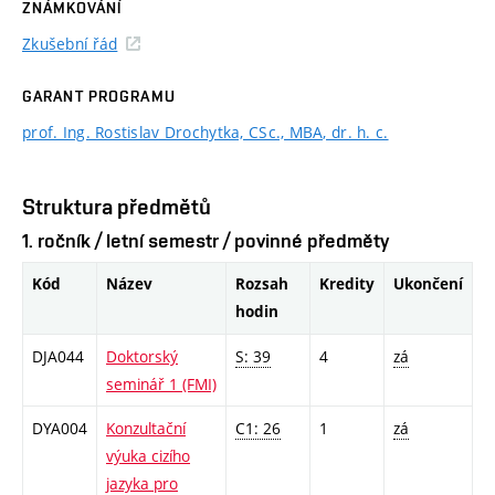
ZNÁMKOVÁNÍ
Zkušební řád
GARANT PROGRAMU
prof. Ing. Rostislav Drochytka, CSc., MBA, dr. h. c.
Struktura předmětů
1. ročník / letní semestr / povinné předměty
Kód
Název
Rozsah
Kredity
Ukončení
hodin
DJA044
Doktorský
S: 39
4
zá
seminář 1 (FMI)
DYA004
Konzultační
C1: 26
1
zá
výuka cizího
jazyka pro