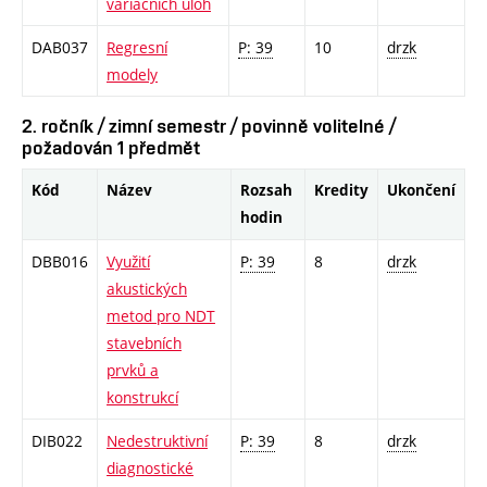
variačních úloh
DAB037
Regresní
P: 39
10
drzk
modely
2. ročník / zimní semestr / povinně volitelné /
požadován 1 předmět
Kód
Název
Rozsah
Kredity
Ukončení
hodin
DBB016
Využití
P: 39
8
drzk
akustických
metod pro NDT
stavebních
prvků a
konstrukcí
DIB022
Nedestruktivní
P: 39
8
drzk
diagnostické