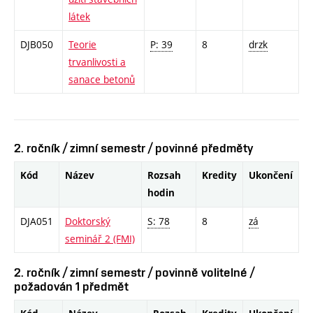
látek
DJB050
Teorie
P: 39
8
drzk
trvanlivosti a
sanace betonů
2. ročník / zimní semestr / povinné předměty
Kód
Název
Rozsah
Kredity
Ukončení
hodin
DJA051
Doktorský
S: 78
8
zá
seminář 2 (FMI)
2. ročník / zimní semestr / povinně volitelné /
požadován 1 předmět