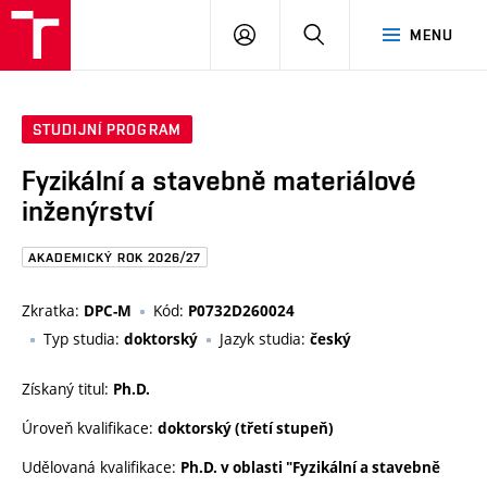
FAST
PŘIHLÁSIT
HLEDAT
MENU
VUT
SE
Brno
STUDIJNÍ PROGRAM
Fyzikální a stavebně materiálové
inženýrství
AKADEMICKÝ ROK 2026/27
Zkratka:
Kód:
DPC-M
P0732D260024
Typ studia:
Jazyk studia:
doktorský
český
Získaný titul:
Ph.D.
Úroveň kvalifikace:
doktorský (třetí stupeň)
Udělovaná kvalifikace:
Ph.D. v oblasti "Fyzikální a stavebně