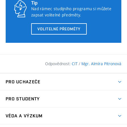
Tip
Nad rámec studijního programu si můžete
zapsat volitelné předměty.
VOLITELNÉ PŘEDMĚTY
Odpovědnost:
CIT
/
Mgr. Almíra Pitronová
PRO UCHAZEČE
Pojďte na FAST
PRO STUDENTY
Nabídka programů
Časový plán studia
Přijímačky
VĚDA A VÝZKUM
Studijní programy
Zápisy