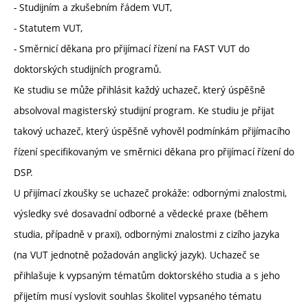
- Studijním a zkušebním řádem VUT,
- Statutem VUT,
- Směrnicí děkana pro přijímací řízení na FAST VUT do
doktorských studijních programů.
Ke studiu se může přihlásit každý uchazeč, který úspěšně
absolvoval magisterský studijní program. Ke studiu je přijat
takový uchazeč, který úspěšně vyhověl podmínkám přijímacího
řízení specifikovaným ve směrnici děkana pro přijímací řízení do
DSP.
U přijímací zkoušky se uchazeč prokáže: odbornými znalostmi,
výsledky své dosavadní odborné a vědecké praxe (během
studia, případně v praxi), odbornými znalostmi z cizího jazyka
(na VUT jednotně požadován anglický jazyk). Uchazeč se
přihlašuje k vypsaným tématům doktorského studia a s jeho
přijetím musí vyslovit souhlas školitel vypsaného tématu