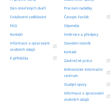
Den otevřených dveří
Pracovní nabídky
(externí
Celoživotní vzdělávání
Časopis Fasťák
odkaz)
FAQ
Stipendia
Kontakt
Směrnice a předpisy
Informace o zpracování
Stavební slovník
(externí
osobních údajů
Kontakt
odkaz)
(externí
E-přihláška
(externí
Závěrečné práce
odkaz)
odkaz)
Knihovnické informační
(externí
centrum
odkaz)
(externí
Studijní opory
odkaz)
Informace o zpracování
(externí
osobních údajů
odkaz)