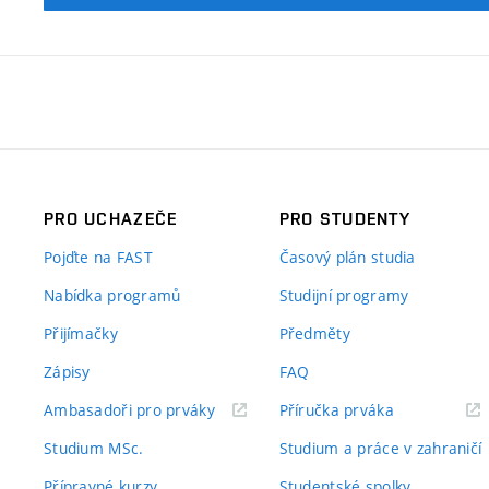
PRO UCHAZEČE
PRO STUDENTY
Pojďte na FAST
Časový plán studia
Nabídka programů
Studijní programy
Přijímačky
Předměty
Zápisy
FAQ
(externí
(externí
Ambasadoři pro prváky
Příručka prváka
odkaz)
odkaz)
Studium MSc.
Studium a práce v zahraničí
Přípravné kurzy
Studentské spolky