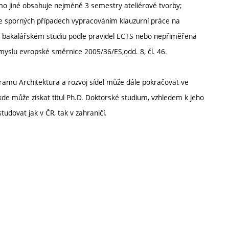
imo jiné obsahuje nejméně 3 semestry ateliérové tvorby;
 ve sporných případech vypracováním klauzurní práce na
v bakalářském studiu podle pravidel ECTS nebo nepřiměřená
yslu evropské směrnice 2005/36/ES,odd. 8, čl. 46.
ramu Architektura a rozvoj sídel může dále pokračovat ve
e může získat titul Ph.D. Doktorské studium, vzhledem k jeho
tudovat jak v ČR, tak v zahraničí.