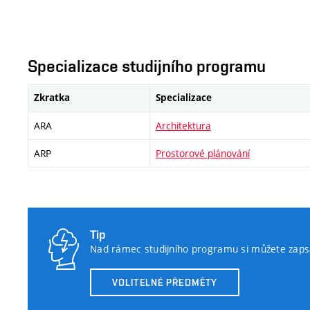
Specializace studijního programu
Zkratka
Specializace
ARA
Architektura
ARP
Prostorové plánování
Tip
Nad rámec studijního programu si můžete zapsa
VOLITELNÉ PŘEDMĚTY