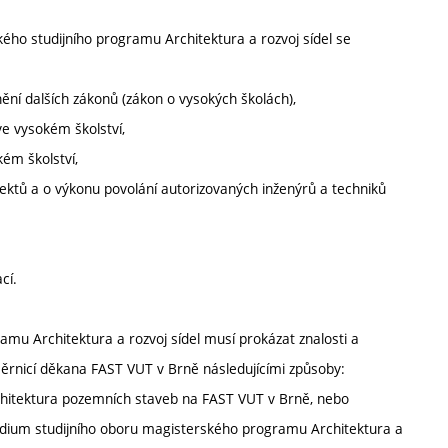
ého studijního programu Architektura a rozvoj sídel se
ění dalších zákonů (zákon o vysokých školách),
ve vysokém školství,
kém školství,
ektů a o výkonu povolání autorizovaných inženýrů a techniků
cí.
mu Architektura a rozvoj sídel musí prokázat znalosti a
rnicí děkana FAST VUT v Brně následujícími způsoby:
chitektura pozemních staveb na FAST VUT v Brně, nebo
studium studijního oboru magisterského programu Architektura a