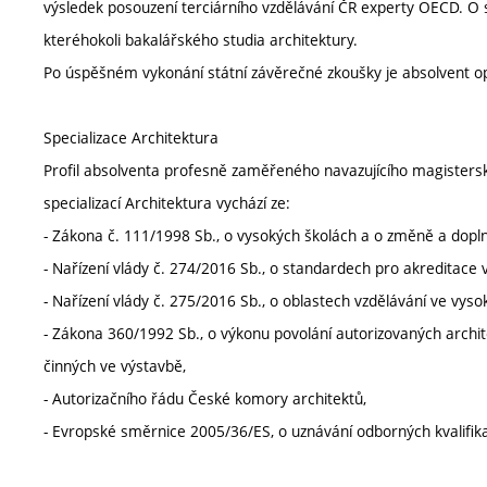
výsledek posouzení terciárního vzdělávání ČR experty OECD. O
kteréhokoli bakalářského studia architektury.
Po úspěšném vykonání státní závěrečné zkoušky je absolvent opr
Specializace Architektura
Profil absolventa profesně zaměřeného navazujícího magistersk
specializací Architektura vychází ze:
- Zákona č. 111/1998 Sb., o vysokých školách a o změně a dopln
- Nařízení vlády č. 274/2016 Sb., o standardech pro akreditace 
- Nařízení vlády č. 275/2016 Sb., o oblastech vzdělávání ve vyso
- Zákona 360/1992 Sb., o výkonu povolání autorizovaných archit
činných ve výstavbě,
- Autorizačního řádu České komory architektů,
- Evropské směrnice 2005/36/ES, o uznávání odborných kvalifika