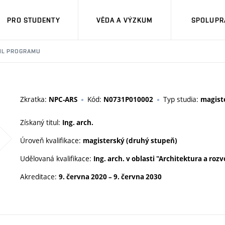
PRO STUDENTY
VĚDA A VÝZKUM
SPOLUPRÁ
IL PROGRAMU
Zkratka:
Kód:
Typ studia:
NPC-ARS
N0731P010002
magiste
Získaný titul:
Ing. arch.
Úroveň kvalifikace:
magisterský (druhý stupeň)
Udělovaná kvalifikace:
Ing. arch. v oblasti "Architektura a rozv
Akreditace:
9. června 2020
–
9. června 2030