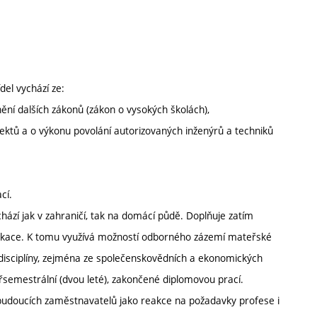
del vychází ze:
ění dalších zákonů (zákon o vysokých školách),
ektů a o výkonu povolání autorizovaných inženýrů a techniků
cí.
ází jak v zahraničí, tak na domácí půdě. Doplňuje zatím
ifikace. K tomu využívá možností odborného zázemí mateřské
é disciplíny, zejména ze společenskovědních a ekonomických
semestrální (dvou leté), zakončené diplomovou prací.
budoucích zaměstnavatelů jako reakce na požadavky profese i