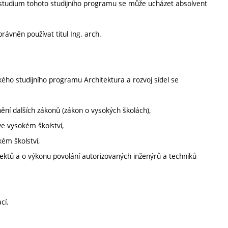
 studium tohoto studijního programu se může ucházet absolvent
ávněn používat titul Ing. arch.
ého studijního programu Architektura a rozvoj sídel se
ění dalších zákonů (zákon o vysokých školách),
ve vysokém školství,
kém školství,
ektů a o výkonu povolání autorizovaných inženýrů a techniků
cí.