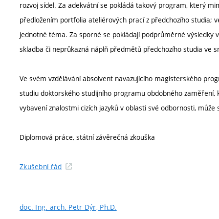
rozvoj sídel. Za adekvátní se pokládá takový program, který m
předložením portfolia ateliérových prací z předchozího studia;
jednotné téma. Za sporné se pokládají podprůměrné výsledky 
skladba či neprůkazná náplň předmětů předchozího studia ve sm
Ve svém vzdělávání absolvent navazujícího magisterského prog
studiu doktorského studijního programu obdobného zaměření, kd
vybavení znalostmi cizích jazyků v oblasti své odbornosti, může s
Diplomová práce, státní závěrečná zkouška
Zkušební řád
doc. Ing. arch. Petr Dýr, Ph.D.