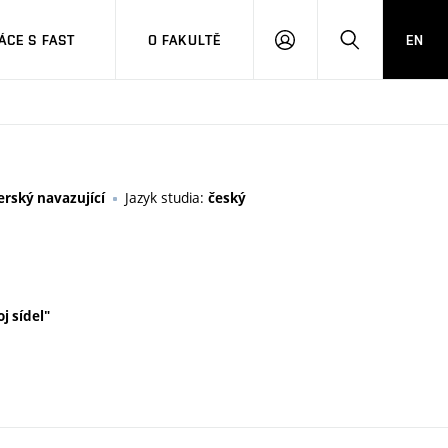
CE S FAST
O FAKULTĚ
EN
PŘIHLÁSIT
HLEDAT
SE
Jazyk studia:
rský navazující
český
oj sídel"