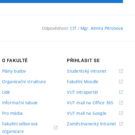
Odpovědnost:
CIT
/
Mgr. Almíra Pitronová
O FAKULTĚ
PŘIHLÁSIT SE
(externí
Plány budov
Studentský intranet
odkaz)
(externí
Organizační struktura
Fakultní Moodle
odkaz)
(externí
Lidé
VUT intraportál
odkaz)
(externí
Informační tabule
VUT mail na Office 365
odkaz)
(externí
Pro média
VUT mail na Google
odkaz)
(externí
Fakultní odborová
Zaměstnanecký intranet
(externí
odkaz)
organizace