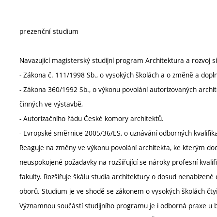
prezenční studium
Navazující magisterský studijní program Architektura a rozvoj sí
- Zákona č. 111/1998 Sb., o vysokých školách a o změně a dopln
- Zákona 360/1992 Sb., o výkonu povolání autorizovaných archit
činných ve výstavbě,
- Autorizačního řádu České komory architektů.
- Evropské směrnice 2005/36/ES, o uznávání odborných kvalifika
Reaguje na změny ve výkonu povolání architekta, ke kterým doch
neuspokojené požadavky na rozšiřující se nároky profesní kval
fakulty. Rozšiřuje škálu studia architektury o dosud nenabízen
oborů. Studium je ve shodě se zákonem o vysokých školách čtyř
Významnou součástí studijního programu je i odborná praxe u 