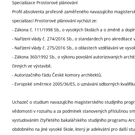
Specializace Prostorové plánování
Profil absolventa profesně zaměřeného navazujícího magistersk
specializací Prostorové plánování vychází ze:
- Zákona č. 111/1998 Sb., o vysokých školách a o změně a dopln
- Nařízení vlády č. 274/2016 Sb., o standardech pro akreditace 
- Nařízení vlády č. 275/2016 Sb., o oblastech vzdělávání ve vyso
- Zákona 360/1992 Sb., o výkonu povolání autorizovaných archit
činných ve výstavbě,
- Autorizačního řádu České komory architektů,
- Evropské směrnice 2005/36/ES, o uznávání odborných kvalifika
Uchazeč o studium navazujícího magisterského studijního progra
vědomosti v rozsahu a za podmínek stanovených příslušnou smě
vystudováním čtyřletého bakalářského studijního programu Ar
obdobného na jiné vysoké škole, který je adekvátní pro další 