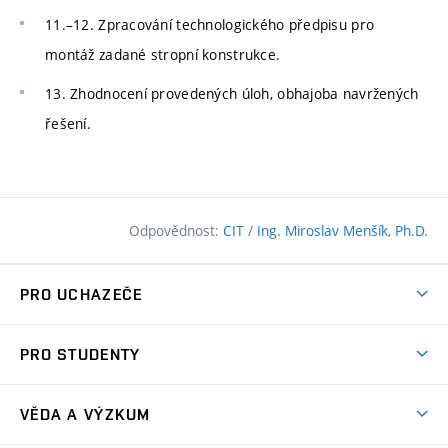
11.–12. Zpracování technologického předpisu pro
montáž zadané stropní konstrukce.
13. Zhodnocení provedených úloh, obhajoba navržených
řešení.
Odpovědnost:
CIT
/
Ing. Miroslav Menšík, Ph.D.
PRO UCHAZEČE
Pojďte na FAST
PRO STUDENTY
Nabídka programů
Časový plán studia
Přijímačky
VĚDA A VÝZKUM
Studijní programy
Zápisy