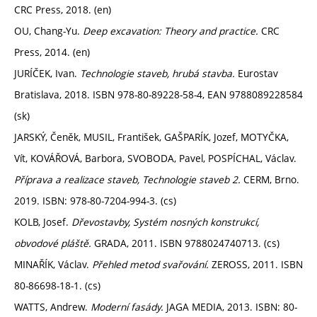
CRC Press, 2018. (en)
OU, Chang-Yu.
Deep excavation: Theory and practice.
CRC
Press, 2014. (en)
JURÍČEK, Ivan.
Technologie staveb, hrubá stavba.
Eurostav
Bratislava, 2018. ISBN 978-80-89228-58-4, EAN 9788089228584
(sk)
JARSKÝ, Čeněk, MUSIL, František, GAŠPARÍK, Jozef, MOTYČKA,
Vít, KOVÁŘOVÁ, Barbora, SVOBODA, Pavel, POSPÍCHAL, Václav.
Příprava a realizace staveb, Technologie staveb 2.
CERM, Brno.
2019. ISBN: 978-80-7204-994-3. (cs)
KOLB, Josef.
Dřevostavby, Systém nosných konstrukcí,
obvodové pláště.
GRADA, 2011. ISBN 9788024740713. (cs)
MINAŘÍK, Václav.
Přehled metod svařování.
ZEROSS, 2011. ISBN
80-86698-18-1. (cs)
WATTS, Andrew.
Moderní fasády.
JAGA MEDIA, 2013. ISBN: 80-