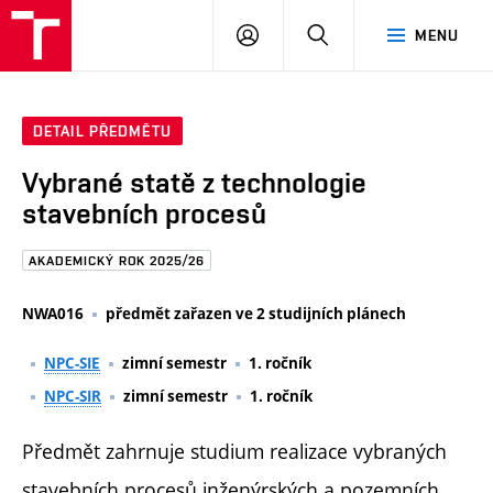
FAST
PŘIHLÁSIT
HLEDAT
MENU
VUT
SE
Brno
DETAIL PŘEDMĚTU
Vybrané statě z technologie
stavebních procesů
AKADEMICKÝ ROK 2025/26
NWA016
předmět zařazen ve 2 studijních plánech
NPC-SIE
zimní semestr
1. ročník
NPC-SIR
zimní semestr
1. ročník
Předmět zahrnuje studium realizace vybraných
stavebních procesů inženýrských a pozemních