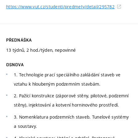
https://www.vut.cz/studenti/predmety/detail/295782
PŘEDNÁŠKA
13 týdnů, 2 hod./týden, nepovinné
OSNOVA
1. Technologie prací speciálního zakládání staveb ve
vztahu k hloubeným podzemním stavbám.
2. Pažící konstrukce (záporové stěny, pilotové, podzemní
stěny), injektování a kotvení horninového prostředí.
3. Nomenklatura podzemních staveb. Tunelové systémy
a soustavy.