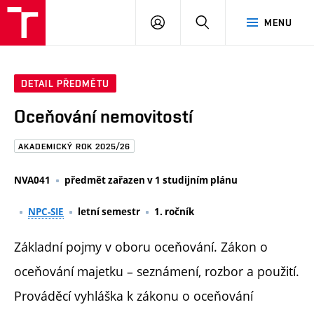
FAST
PŘIHLÁSIT
HLEDAT
MENU
VUT
SE
Brno
DETAIL PŘEDMĚTU
Oceňování nemovitostí
AKADEMICKÝ ROK 2025/26
NVA041
předmět zařazen v 1 studijním plánu
NPC-SIE
letní semestr
1. ročník
Základní pojmy v oboru oceňování. Zákon o
oceňování majetku – seznámení, rozbor a použití.
Prováděcí vyhláška k zákonu o oceňování