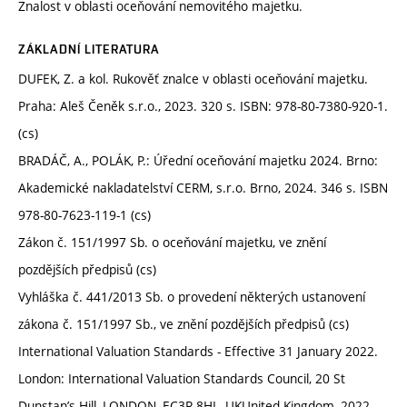
Znalost v oblasti oceňování nemovitého majetku.
ZÁKLADNÍ LITERATURA
DUFEK, Z. a kol. Rukověť znalce v oblasti oceňování majetku.
Praha: Aleš Čeněk s.r.o., 2023. 320 s. ISBN: 978-80-7380-920-1.
(cs)
BRADÁČ, A., POLÁK, P.: Úřední oceňování majetku 2024. Brno:
Akademické nakladatelství CERM, s.r.o. Brno, 2024. 346 s. ISBN
978-80-7623-119-1 (cs)
Zákon č. 151/1997 Sb. o oceňování majetku, ve znění
pozdějších předpisů (cs)
Vyhláška č. 441/2013 Sb. o provedení některých ustanovení
zákona č. 151/1997 Sb., ve znění pozdějších předpisů (cs)
International Valuation Standards - Effective 31 January 2022.
London: International Valuation Standards Council, 20 St
Dunstan’s Hill, LONDON, EC3R 8HL, UKUnited Kingdom, 2022.