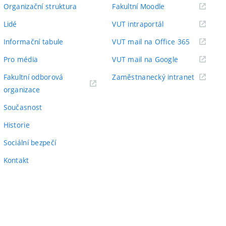
odkaz)
(externí
Organizační struktura
Fakultní Moodle
odkaz)
(externí
Lidé
VUT intraportál
odkaz)
(externí
Informační tabule
VUT mail na Office 365
odkaz)
(externí
Pro média
VUT mail na Google
odkaz)
(externí
Fakultní odborová
Zaměstnanecký intranet
(externí
odkaz)
organizace
odkaz)
Současnost
Historie
Sociální bezpečí
Kontakt