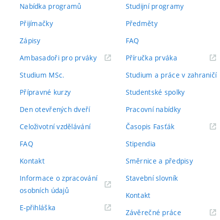
Nabídka programů
Studijní programy
Přijímačky
Předměty
Zápisy
FAQ
(externí
(externí
Ambasadoři pro prváky
Příručka prváka
odkaz)
odkaz)
Studium MSc.
Studium a práce v zahraničí
Přípravné kurzy
Studentské spolky
Den otevřených dveří
Pracovní nabídky
(externí
Celoživotní vzdělávání
Časopis Fasťák
odkaz)
FAQ
Stipendia
Kontakt
Směrnice a předpisy
Informace o zpracování
Stavební slovník
(externí
osobních údajů
Kontakt
odkaz)
(externí
E-přihláška
(externí
Závěrečné práce
odkaz)