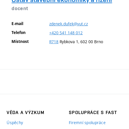
docent
E-mail
zdenek.dufek@vut.cz
Telefon
+420
541
148
012
Místnost
R718
Rybkova 1, 602 00 Brno
VĚDA A VÝZKUM
SPOLUPRÁCE S FAST
Úspěchy
Firemní spolupráce