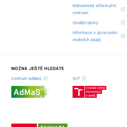
odkaz)
Knihovnické informační
(externí
centrum
odkaz)
(externí
Studijní opory
odkaz)
Informace o zpracování
(externí
osobních údajů
odkaz)
MOŽNÁ JEŠTĚ HLEDÁTE
Centrum AdMaS
VUT
(externí
(externí
odkaz)
odkaz)
Fakulta