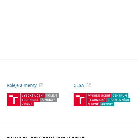
Koleje a menzy
CESA
(externí
(ext
odkaz)
odk