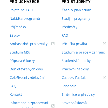
PRO UCHAZEČE
PRO STUDENTY
Pojďte na FAST
Časový plán studia
Nabídka programů
Studijní programy
Přijímačky
Předměty
Zápisy
FAQ
(externí
(externí
Ambasadoři pro prváky
Příručka prváka
odkaz)
odkaz)
Studium MSc.
Studium a práce v zahraničí
Přípravné kurzy
Studentské spolky
Den otevřených dveří
Pracovní nabídky
(externí
Celoživotní vzdělávání
Časopis Fasťák
odkaz)
FAQ
Stipendia
Kontakt
Směrnice a předpisy
Informace o zpracování
Stavební slovník