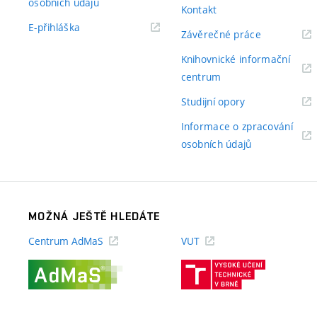
(externí
osobních údajů
Kontakt
odkaz)
(externí
E-přihláška
(externí
Závěrečné práce
odkaz)
odkaz)
Knihovnické informační
(externí
centrum
odkaz)
(externí
Studijní opory
odkaz)
Informace o zpracování
(externí
osobních údajů
odkaz)
MOŽNÁ JEŠTĚ HLEDÁTE
Centrum AdMaS
VUT
(externí
(externí
odkaz)
odkaz)