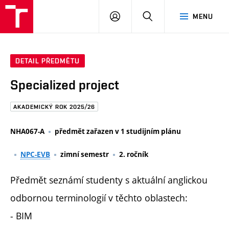
FAST
PŘIHLÁSIT
HLEDAT
MENU
VUT
SE
Brno
DETAIL PŘEDMĚTU
Specialized project
AKADEMICKÝ ROK 2025/26
NHA067-A
předmět zařazen v 1 studijním plánu
NPC-EVB
zimní semestr
2. ročník
Předmět seznámí studenty s aktuální anglickou
odbornou terminologií v těchto oblastech:
- BIM