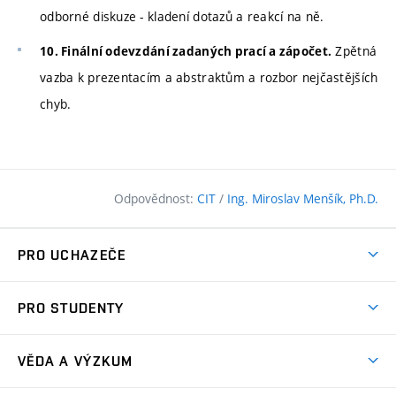
odborné diskuze - kladení dotazů a reakcí na ně.
Zpětná
10. Finální odevzdání zadaných prací a zápočet.
vazba k prezentacím a abstraktům a rozbor nejčastějších
chyb.
Odpovědnost:
CIT
/
Ing. Miroslav Menšík, Ph.D.
PRO UCHAZEČE
Pojďte na FAST
PRO STUDENTY
Nabídka programů
Časový plán studia
Přijímačky
VĚDA A VÝZKUM
Studijní programy
Zápisy