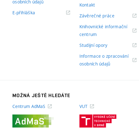
(externí
osobních údajů
Kontakt
odkaz)
(externí
E-přihláška
(externí
Závěrečné práce
odkaz)
odkaz)
Knihovnické informační
(externí
centrum
odkaz)
(externí
Studijní opory
odkaz)
Informace o zpracování
(externí
osobních údajů
odkaz)
MOŽNÁ JEŠTĚ HLEDÁTE
Centrum AdMaS
VUT
(externí
(externí
odkaz)
odkaz)