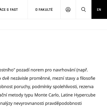
CE S FAST
O FAKULTĚ
EN
PŘIHLÁSIT
HLEDAT
SE
ivostního“ pozadí norem pro navrhování (např.
o dvě nezávisle proměnné, mezní stavy a filosofie
obnost poruchy, podmínky spolehlivosti, rezerva
mulační metody typu Monte Carlo, Latine Hypercube
analýzy nevyrovnanosti pravděpodobnosti