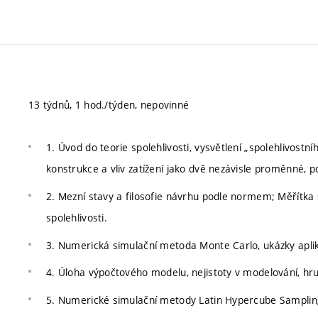
13 týdnů, 1 hod./týden, nepovinné
1. Úvod do teorie spolehlivosti, vysvětlení „spolehlivost
konstrukce a vliv zatížení jako dvě nezávisle proměnné, po
2. Mezní stavy a filosofie návrhu podle normem; Měřítka 
spolehlivosti.
3. Numerická simulační metoda Monte Carlo, ukázky aplik
4. Úloha výpočtového modelu, nejistoty v modelování, hr
5. Numerické simulační metody Latin Hypercube Sampling