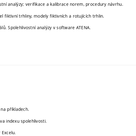
vostní analýzy; verifikace a kalibrace norem, procedury návrhu.
ktivní trhliny, modely fiktivních a rotujících trhlin.
álů. Spolehlivostní analýzy v software ATENA.
na příkladech.
a indexu spolehlivosti.
 Excelu.