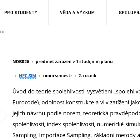
PRO STUDENTY
VĚDA A VÝZKUM
SPOLUPRÁ
TU
NDB026
předmět zařazen v 1 studijním plánu
NPC-SIM
zimní semestr
2. ročník
Úvod do teorie spolehlivosti, vysvětlení „spolehl
Eurocode), odolnost konstrukce a vliv zatížení jak
jejich návrhu podle norem, teoretická pravděpod
spolehlivosti, index spolehlivosti, numerické si
Sampling, Importace Sampling, základní metody 