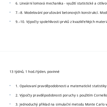
6. Lineární lomová mechanika - využití statistické a citli
7.–8. Modelování porušování betonových konstrukcí. Model fi
9.–10. Výpočty spolehlivosti prvků z kvazikřehkých materi
13 týdnů, 1 hod./týden, povinné
1. Opakovaní pravděpodobnosti a matematické statistiky 
2. Výpočty pravděpodobnosti poruchy s použitím Cornellov
3. Jednoduchý příklad na simulační metodu Monte Carlo v