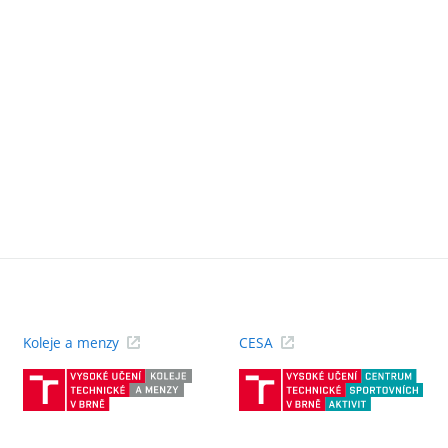
Koleje a menzy
CESA
(externí
(ext
odkaz)
odk