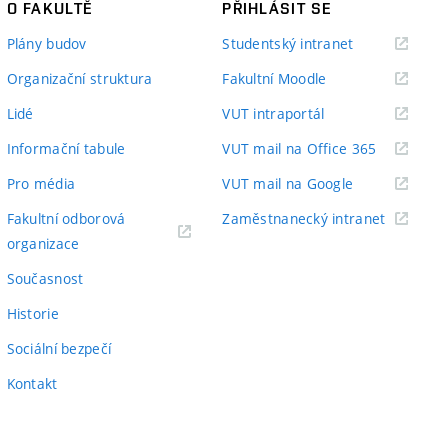
O FAKULTĚ
PŘIHLÁSIT SE
(externí
Plány budov
Studentský intranet
odkaz)
(externí
Organizační struktura
Fakultní Moodle
odkaz)
(externí
Lidé
VUT intraportál
odkaz)
(externí
Informační tabule
VUT mail na Office 365
odkaz)
(externí
Pro média
VUT mail na Google
odkaz)
(externí
Fakultní odborová
Zaměstnanecký intranet
(externí
odkaz)
organizace
odkaz)
Současnost
Historie
Sociální bezpečí
Kontakt