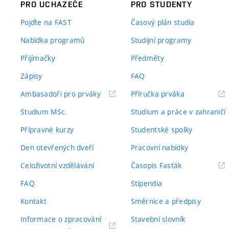
PRO UCHAZEČE
PRO STUDENTY
Pojďte na FAST
Časový plán studia
Nabídka programů
Studijní programy
Přijímačky
Předměty
Zápisy
FAQ
(externí
(externí
Ambasadoři pro prváky
Příručka prváka
odkaz)
odkaz)
Studium MSc.
Studium a práce v zahraničí
Přípravné kurzy
Studentské spolky
Den otevřených dveří
Pracovní nabídky
(externí
Celoživotní vzdělávání
Časopis Fasťák
odkaz)
FAQ
Stipendia
Kontakt
Směrnice a předpisy
Informace o zpracování
Stavební slovník