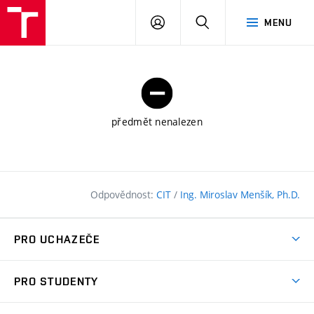
FAST
PŘIHLÁSIT
HLEDAT
MENU
VUT
SE
Brno
předmět nenalezen
Odpovědnost:
CIT
/
Ing. Miroslav Menšík, Ph.D.
PRO UCHAZEČE
Pojďte na FAST
PRO STUDENTY
Nabídka programů
Časový plán studia