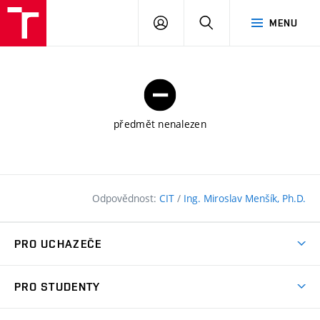
FAST
PŘIHLÁSIT
HLEDAT
MENU
VUT
SE
Brno
předmět nenalezen
Odpovědnost:
CIT
/
Ing. Miroslav Menšík, Ph.D.
PRO UCHAZEČE
Pojďte na FAST
PRO STUDENTY
Nabídka programů
Časový plán studia