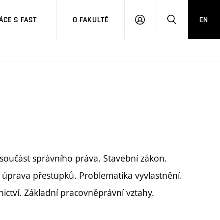
CE S FAST
O FAKULTĚ
EN
PŘIHLÁSIT
HLEDAT
SE
součást správního práva. Stavební zákon.
 úprava přestupků. Problematika vyvlastnění.
ictví. Základní pracovněprávní vztahy.