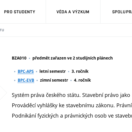
PRO STUDENTY
VĚDA A VÝZKUM
SPOLUPRÁ
TU
BZA010
předmět zařazen ve 2 studijních plánech
BPC-APS
letní semestr
3. ročník
BPC-EVB
zimní semestr
4. ročník
Systém práva českého státu. Stavební právo jako 
Prováděcí vyhlášky ke stavebnímu zákonu. Právní
Podnikání fyzických a právnických osob ve stavebn