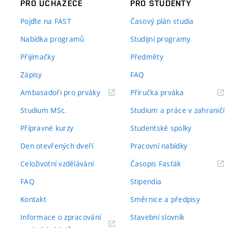
PRO UCHAZEČE
PRO STUDENTY
Pojďte na FAST
Časový plán studia
Nabídka programů
Studijní programy
Přijímačky
Předměty
Zápisy
FAQ
(externí
(externí
Ambasadoři pro prváky
Příručka prváka
odkaz)
odkaz)
Studium MSc.
Studium a práce v zahraničí
Přípravné kurzy
Studentské spolky
Den otevřených dveří
Pracovní nabídky
(externí
Celoživotní vzdělávání
Časopis Fasťák
odkaz)
FAQ
Stipendia
Kontakt
Směrnice a předpisy
Informace o zpracování
Stavební slovník