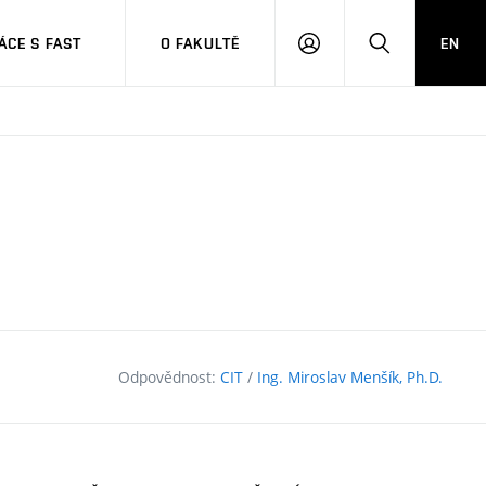
CE S FAST
O FAKULTĚ
EN
PŘIHLÁSIT
HLEDAT
SE
Odpovědnost:
CIT
/
Ing. Miroslav Menšík, Ph.D.