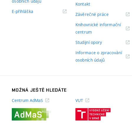
(externí
osobních údajů
Kontakt
odkaz)
(externí
E-přihláška
(externí
Závěrečné práce
odkaz)
odkaz)
Knihovnické informační
(externí
centrum
odkaz)
(externí
Studijní opory
odkaz)
Informace o zpracování
(externí
osobních údajů
odkaz)
MOŽNÁ JEŠTĚ HLEDÁTE
Centrum AdMaS
VUT
(externí
(externí
odkaz)
odkaz)