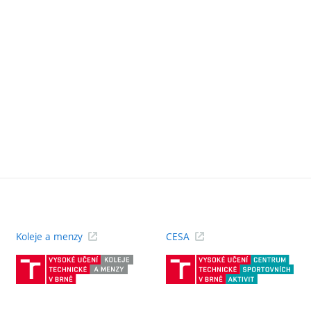
Koleje a menzy
CESA
(externí
(ext
odkaz)
odk