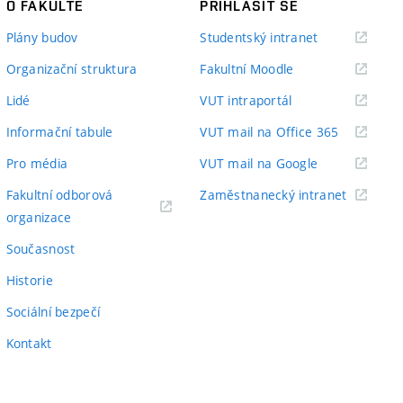
O FAKULTĚ
PŘIHLÁSIT SE
(externí
Plány budov
Studentský intranet
odkaz)
(externí
Organizační struktura
Fakultní Moodle
odkaz)
(externí
Lidé
VUT intraportál
odkaz)
(externí
Informační tabule
VUT mail na Office 365
odkaz)
(externí
Pro média
VUT mail na Google
odkaz)
(externí
Fakultní odborová
Zaměstnanecký intranet
(externí
odkaz)
organizace
odkaz)
Současnost
Historie
Sociální bezpečí
Kontakt