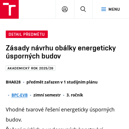
FAST
PŘIHLÁSIT
HLEDAT
MENU
VUT
SE
Brno
DETAIL PŘEDMĚTU
Zásady návrhu obálky energeticky
úsporných budov
AKADEMICKÝ ROK 2025/26
BHA028
předmět zařazen v 1 studijním plánu
BPC-EVB
zimní semestr
3. ročník
Vhodné tvarové řešení energeticky úsporných
budov.