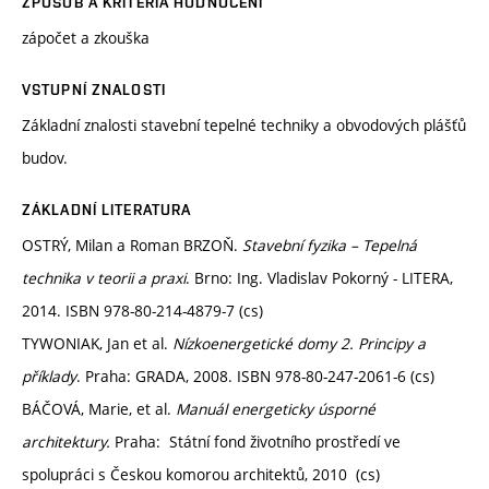
ZPŮSOB A KRITÉRIA HODNOCENÍ
zápočet a zkouška
VSTUPNÍ ZNALOSTI
Základní znalosti stavební tepelné techniky a obvodových plášťů
budov.
ZÁKLADNÍ LITERATURA
OSTRÝ, Milan a Roman BRZOŇ.
Stavební fyzika – Tepelná
technika v teorii a praxi
. Brno: Ing. Vladislav Pokorný - LITERA,
2014. ISBN 978-80-214-4879-7 (cs)
TYWONIAK, Jan et al.
Nízkoenergetické domy 2. Principy a
příklady
. Praha: GRADA, 2008. ISBN 978-80-247-2061-6 (cs)
BÁČOVÁ, Marie, et al.
Manuál energeticky úsporné
architektury.
Praha: Státní fond životního prostředí ve
spolupráci s Českou komorou architektů, 2010 (cs)