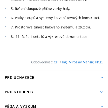
5. Řešení sloupové příčné vazby haly.
6. Patky sloupů a systémy kotvení kovových konstrukcí.
7. Prostorová tuhost halového systému a ztužidla.
8.–11. Řešení detailů a výkresové dokumentace.
Odpovědnost:
CIT
/
Ing. Miroslav Menšík, Ph.D.
PRO UCHAZEČE
Pojďte na FAST
PRO STUDENTY
Nabídka programů
Časový plán studia
Přijímačky
VĚDA A VÝZKUM