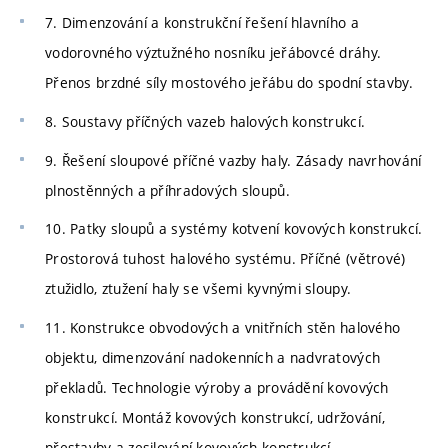
7. Dimenzování a konstrukční řešení hlavního a
vodorovného výztužného nosníku jeřábovcé dráhy.
Přenos brzdné síly mostového jeřábu do spodní stavby.
8. Soustavy příčných vazeb halových konstrukcí.
9. Řešení sloupové příčné vazby haly. Zásady navrhování
plnostěnných a příhradových sloupů.
10. Patky sloupů a systémy kotvení kovových konstrukcí.
Prostorová tuhost halového systému. Příčné (větrové)
ztužidlo, ztužení haly se všemi kyvnými sloupy.
11. Konstrukce obvodových a vnitřních stěn halového
objektu, dimenzování nadokenních a nadvratových
překladů. Technologie výroby a provádění kovových
konstrukcí. Montáž kovových konstrukcí, udržování,
přestavby a zesilování kovových konstrukcí.