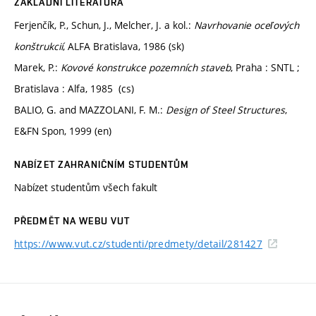
ZÁKLADNÍ LITERATURA
Ferjenčík, P., Schun, J., Melcher, J. a kol.:
Navrhovanie oceľových
konštrukcií
, ALFA Bratislava, 1986 (sk)
Marek, P.:
Kovové konstrukce pozemních staveb
, Praha : SNTL ;
Bratislava : Alfa, 1985 (cs)
BALIO, G. and MAZZOLANI, F. M.:
Design of Steel Structures
,
E&FN Spon, 1999 (en)
NABÍZET ZAHRANIČNÍM STUDENTŮM
Nabízet studentům všech fakult
PŘEDMĚT NA WEBU VUT
https://www.vut.cz/studenti/predmety/detail/281427