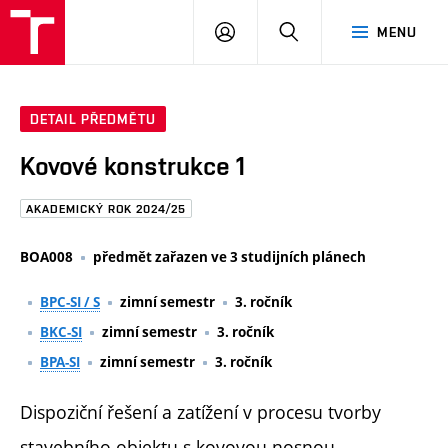
FAST
PŘIHLÁSIT
HLEDAT
MENU
VUT
SE
Brno
DETAIL PŘEDMĚTU
Kovové konstrukce 1
AKADEMICKÝ ROK 2024/25
BOA008
předmět zařazen ve 3 studijních plánech
BPC-SI / S
zimní semestr
3. ročník
BKC-SI
zimní semestr
3. ročník
BPA-SI
zimní semestr
3. ročník
Dispoziční řešení a zatížení v procesu tvorby
stavebního objektu s kovovou nosnou