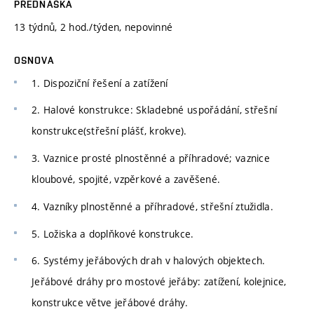
PŘEDNÁŠKA
13 týdnů, 2 hod./týden, nepovinné
OSNOVA
1. Dispoziční řešení a zatížení
2. Halové konstrukce: Skladebné uspořádání, střešní
konstrukce(střešní plášť, krokve).
3. Vaznice prosté plnostěnné a příhradové; vaznice
kloubové, spojité, vzpěrkové a zavěšené.
4. Vazníky plnostěnné a příhradové, střešní ztužidla.
5. Ložiska a doplňkové konstrukce.
6. Systémy jeřábových drah v halových objektech.
Jeřábové dráhy pro mostové jeřáby: zatížení, kolejnice,
konstrukce větve jeřábové dráhy.