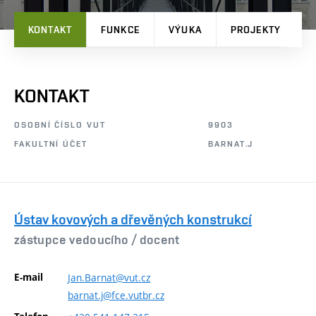
KONTAKT
FUNKCE
VÝUKA
PROJEKTY
P
KONTAKT
OSOBNÍ ČÍSLO VUT
9903
FAKULTNÍ ÚČET
BARNAT.J
Ústav kovových a dřevěných konstrukcí
zástupce vedoucího /
docent
E-mail
Jan.Barnat@vut.cz
barnat.j@fce.vutbr.cz