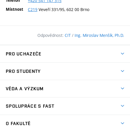
Telefon
+420
541
147
315
Místnost
C219
Veveří 331/95, 602 00 Brno
Odpovědnost:
CIT
/
Ing. Miroslav Menšík, Ph.D.
PRO UCHAZEČE
Pojďte na FAST
PRO STUDENTY
Nabídka programů
Časový plán studia
Přijímačky
VĚDA A VÝZKUM
Studijní programy
Zápisy
Úspěchy
Předměty
SPOLUPRÁCE S FAST
(externí
Ambasadoři pro prváky
Licence a patenty
odkaz)
FAQ
Studium MSc.
Firemní spolupráce
Centra výzkumu
O FAKULTĚ
(externí
Příručka prváka
Přípravné kurzy
Zahraniční spolupráce