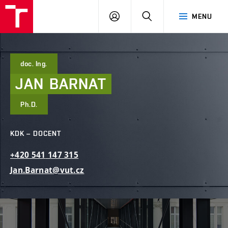
FAST
PŘIHLÁSIT
HLEDAT
MENU
VUT
SE
Brno
doc. Ing.
JAN
BARNAT
Ph.D.
KDK – DOCENT
+420
541
147
315
Jan.Barnat@vut.cz