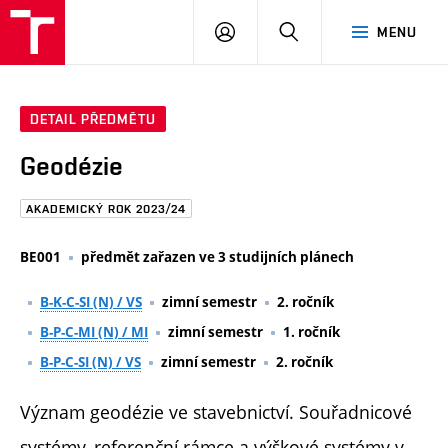
FAST
PŘIHLÁSIT
HLEDAT
MENU
VUT
SE
Brno
DETAIL PŘEDMĚTU
Geodézie
AKADEMICKÝ ROK 2023/24
BE001
předmět zařazen ve 3 studijních plánech
B-K-C-SI (N) / VS
zimní semestr
2. ročník
B-P-C-MI (N) / MI
zimní semestr
1. ročník
B-P-C-SI (N) / VS
zimní semestr
2. ročník
Význam geodézie ve stavebnictví. Souřadnicové
systémy, referenční rámce a výškové systémy v