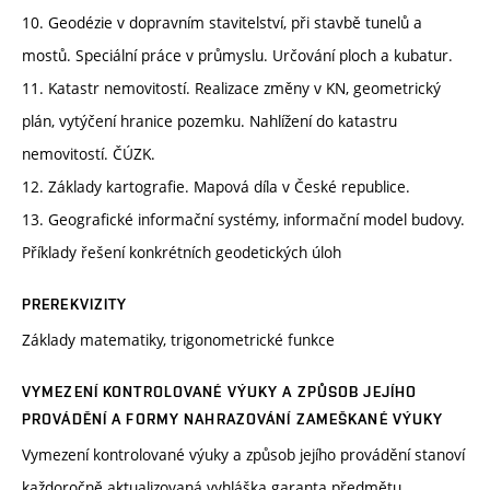
10. Geodézie v dopravním stavitelství, při stavbě tunelů a
mostů. Speciální práce v průmyslu. Určování ploch a kubatur.
11. Katastr nemovitostí. Realizace změny v KN, geometrický
plán, vytýčení hranice pozemku. Nahlížení do katastru
nemovitostí. ČÚZK.
12. Základy kartografie. Mapová díla v České republice.
13. Geografické informační systémy, informační model budovy.
Příklady řešení konkrétních geodetických úloh
PREREKVIZITY
Základy matematiky, trigonometrické funkce
VYMEZENÍ KONTROLOVANÉ VÝUKY A ZPŮSOB JEJÍHO
PROVÁDĚNÍ A FORMY NAHRAZOVÁNÍ ZAMEŠKANÉ VÝUKY
Vymezení kontrolované výuky a způsob jejího provádění stanoví
každoročně aktualizovaná vyhláška garanta předmětu.