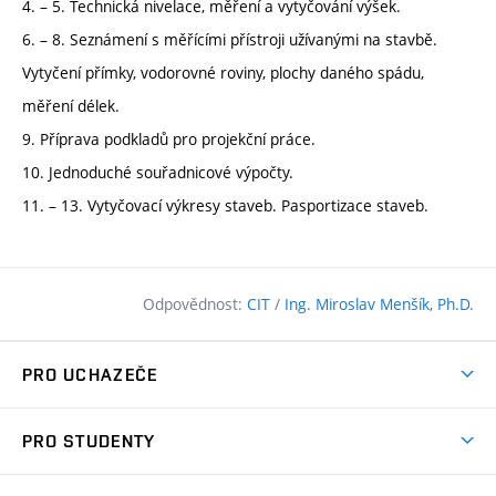
4. – 5. Technická nivelace, měření a vytyčování výšek.
6. – 8. Seznámení s měřícími přístroji užívanými na stavbě.
Vytyčení přímky, vodorovné roviny, plochy daného spádu,
měření délek.
9. Příprava podkladů pro projekční práce.
10. Jednoduché souřadnicové výpočty.
11. – 13. Vytyčovací výkresy staveb. Pasportizace staveb.
Odpovědnost:
CIT
/
Ing. Miroslav Menšík, Ph.D.
PRO UCHAZEČE
Pojďte na FAST
PRO STUDENTY
Nabídka programů
Časový plán studia