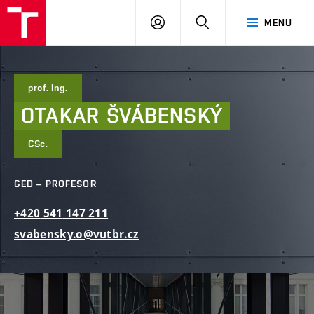
FAST
PŘIHLÁSIT
HLEDAT
MENU
VUT
SE
Brno
prof. Ing.
OTAKAR
ŠVÁBENSKÝ
CSc.
GED – PROFESOR
+420
541
147
211
svabensky.o@vutbr.cz