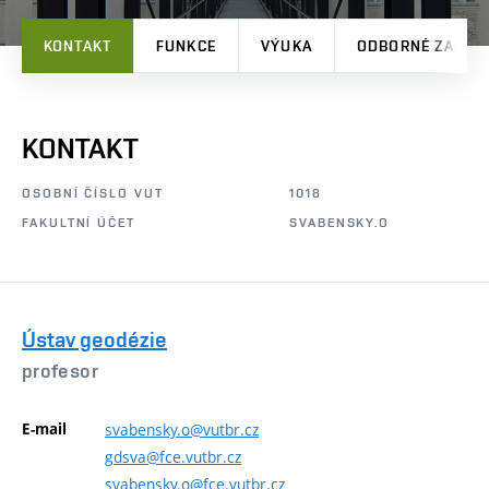
KONTAKT
FUNKCE
VÝUKA
ODBORNÉ ZAMĚŘ
KONTAKT
OSOBNÍ ČÍSLO VUT
1018
FAKULTNÍ ÚČET
SVABENSKY.O
Ústav geodézie
profesor
E-mail
svabensky.o@vutbr.cz
gdsva@fce.vutbr.cz
svabensky.o@fce.vutbr.cz