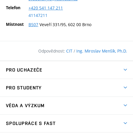
Telefon
+420
541
147
211
41147211
Místnost
B507
Veveří 331/95, 602 00 Brno
Odpovědnost:
CIT
/
Ing. Miroslav Menšík, Ph.D.
PRO UCHAZEČE
Pojďte na FAST
PRO STUDENTY
Nabídka programů
Časový plán studia
Přijímačky
VĚDA A VÝZKUM
Studijní programy
Zápisy
Úspěchy
Předměty
SPOLUPRÁCE S FAST
(externí
Ambasadoři pro prváky
Licence a patenty
odkaz)
FAQ