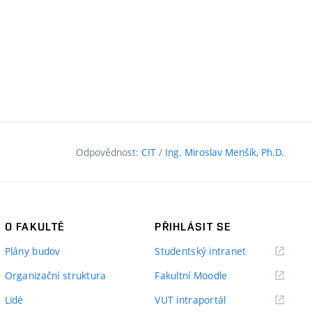
Odpovědnost:
CIT
/
Ing. Miroslav Menšík, Ph.D.
O FAKULTĚ
PŘIHLÁSIT SE
(externí
Plány budov
Studentský intranet
odkaz)
(externí
Organizační struktura
Fakultní Moodle
odkaz)
(externí
Lidé
VUT intraportál