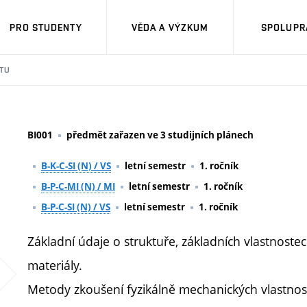
PRO STUDENTY
VĚDA A VÝZKUM
SPOLUPRÁ
TU
BI001
předmět zařazen ve 3 studijních plánech
B-K-C-SI (N) / VS
letní semestr
1. ročník
B-P-C-MI (N) / MI
letní semestr
1. ročník
B-P-C-SI (N) / VS
letní semestr
1. ročník
Základní údaje o struktuře, základních vlastnostech
materiály.
Metody zkoušení fyzikálně mechanických vlastností