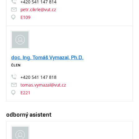
+420
541
147
814
petr.cikrle@vut.cz
E109
doc. Ing. Tomáš Vymazal, Ph.D.
ČLEN
+420
541
147
818
tomas.vymazal@vut.cz
E221
odborný asistent