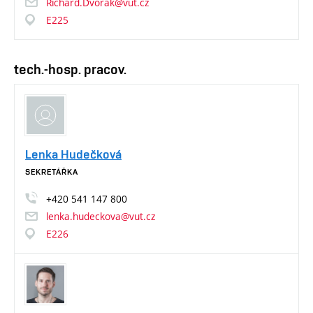
Richard.Dvorak@vut.cz
E225
tech.-hosp. pracov.
Lenka Hudečková
SEKRETÁŘKA
+420
541
147
800
lenka.hudeckova@vut.cz
E226