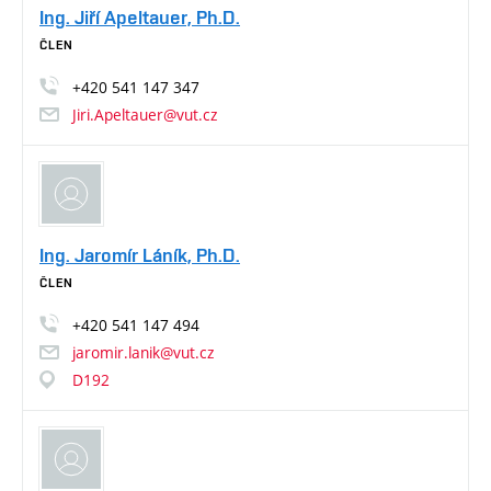
Ing. Jiří Apeltauer, Ph.D.
ČLEN
+420
541
147
347
Jiri.Apeltauer@vut.cz
Ing. Jaromír Láník, Ph.D.
ČLEN
+420
541
147
494
jaromir.lanik@vut.cz
D192