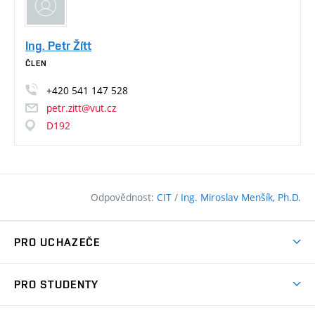
Ing. Petr Žítt
ČLEN
+420
541
147
528
petr.zitt@vut.cz
D192
Odpovědnost:
CIT
/
Ing. Miroslav Menšík, Ph.D.
PRO UCHAZEČE
Pojďte na FAST
PRO STUDENTY
Nabídka programů
Časový plán studia