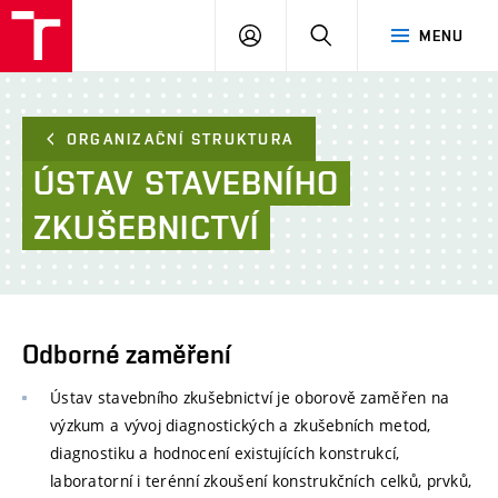
FAST
PŘIHLÁSIT
HLEDAT
MENU
VUT
SE
Brno
ORGANIZAČNÍ STRUKTURA
ÚSTAV
STAVEBNÍHO
ZKUŠEBNICTVÍ
Odborné zaměření
Ústav stavebního zkušebnictví je oborově zaměřen na
výzkum a vývoj diagnostických a zkušebních metod,
diagnostiku a hodnocení existujících konstrukcí,
laboratorní i terénní zkoušení konstrukčních celků, prvků,