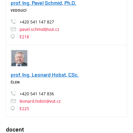
prof. Ing. Pavel Schmid, Ph.D.
VEDOUCÍ
+420
541
147
827
pavel.schmid@vut.cz
E218
prof. Ing. Leonard Hobst, CSc.
ČLEN
+420
541
147
836
leonard.hobst@vut.cz
E225
docent