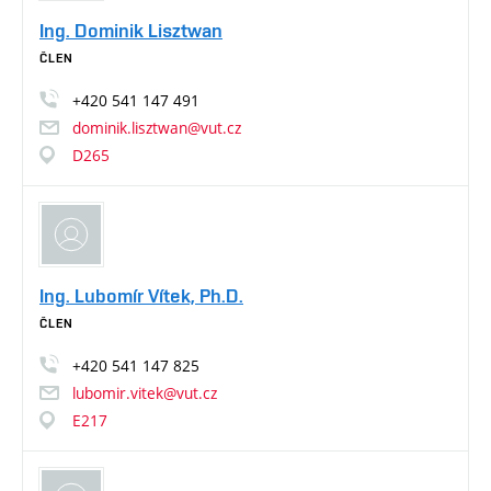
Ing. Dominik Lisztwan
ČLEN
+420
541
147
491
dominik.lisztwan@vut.cz
D265
Ing. Lubomír Vítek, Ph.D.
ČLEN
+420
541
147
825
lubomir.vitek@vut.cz
E217