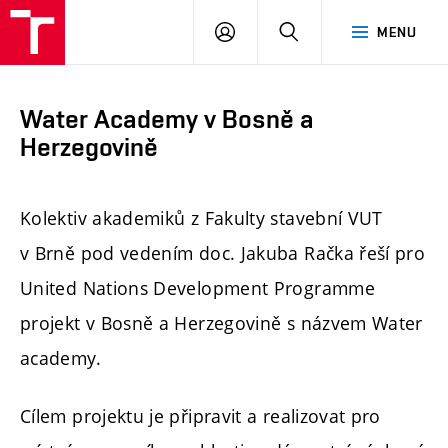
FAST
PŘIHLÁSIT
HLEDAT
MENU
VUT
SE
Brno
Water Academy v Bosně a
Herzegovině
Kolektiv akademiků z Fakulty stavební VUT
v Brně pod vedením doc. Jakuba Račka řeší pro
United Nations Development Programme
projekt v Bosně a Herzegovině s názvem Water
academy.
Cílem projektu je připravit a realizovat pro