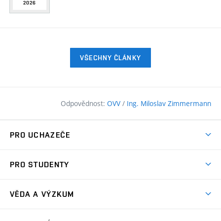
2026
VŠECHNY ČLÁNKY
Odpovědnost:
OVV
/
Ing. Miloslav Zimmermann
PRO UCHAZEČE
Pojďte na FAST
PRO STUDENTY
Nabídka programů
Časový plán studia
Přijímačky
VĚDA A VÝZKUM
Studijní programy
Zápisy
Úspěchy
Předměty