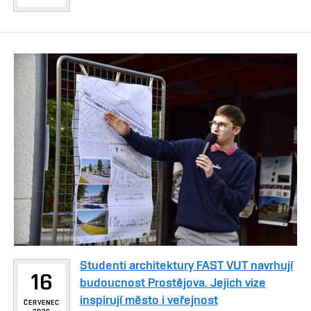
Studenti architektury FAST VUT navrhují
16
budoucnost Prostějova. Jejich vize
inspirují město i veřejnost
ČERVENEC