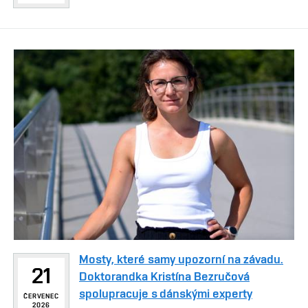
Mosty, které samy upozorní na závadu.
21
Doktorandka Kristína Bezručová
spolupracuje s dánskými experty
ČERVENEC
2026