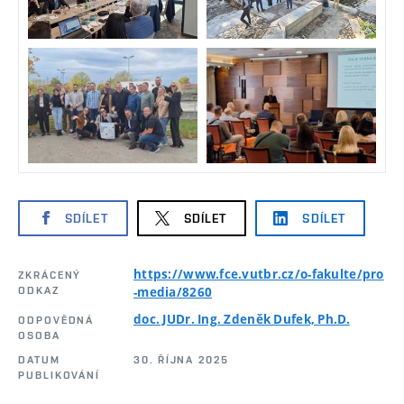
SDÍLET
SDÍLET
SDÍLET
https://www.fce.vutbr.cz/o-fakulte/pro
ZKRÁCENÝ
ODKAZ
-media/8260
doc. JUDr. Ing. Zdeněk Dufek, Ph.D.
ODPOVĚDNÁ
OSOBA
DATUM
30. ŘÍJNA 2025
PUBLIKOVÁNÍ