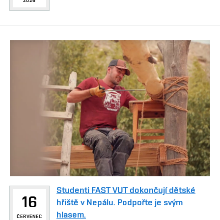
2026
Studenti FAST VUT dokončují dětské
16
hřiště v Nepálu. Podpořte je svým
hlasem.
ČERVENEC