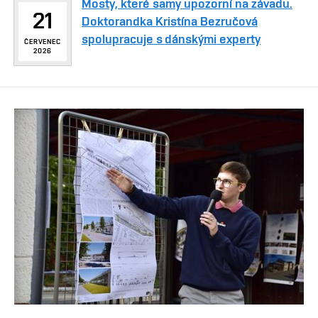
Mosty, které samy upozorní na závadu.
21
Doktorandka Kristína Bezručová
spolupracuje s dánskými experty
ČERVENEC
2026