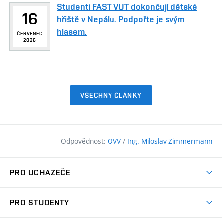
Studenti FAST VUT dokončují dětské
16
hřiště v Nepálu. Podpořte je svým
hlasem.
ČERVENEC
2026
VŠECHNY ČLÁNKY
Odpovědnost:
OVV
/
Ing. Miloslav Zimmermann
PRO UCHAZEČE
Pojďte na FAST
PRO STUDENTY
Nabídka programů