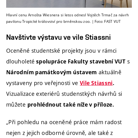
Hlavní cenu Arnošta Wiesnera si letos odnesl Vojtěch Trmač za návrh
pavilonu Tropické království pro brněnskou zoo. | Foto: FAST VUT
Navštivte výstavu ve vile Stiassni
Oceněné studentské projekty jsou v rámci
dlouholeté
s
spolupráce Fakulty stavební VUT
aktuálně
Národním památkovým ústavem
vystaveny pro veřejnosti ve
Vile Stiassni
.
Vizualizace exteriérů studenstkých návrhů si
můžete
prohlédnout také níže v příloze.
„Při pohledu na oceněné práce mám radost
nejen z jejich odborné úrovně, ale také z