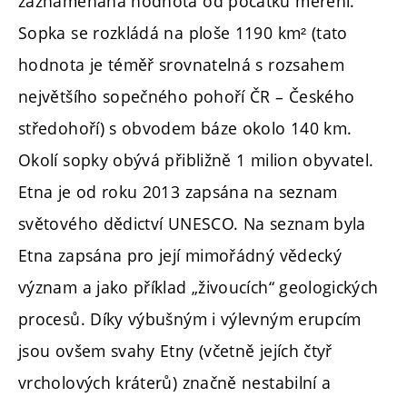
zaznamenaná hodnota od počátku měření.
Sopka se rozkládá na ploše 1190 km² (tato
hodnota je téměř srovnatelná s rozsahem
největšího sopečného pohoří ČR – Českého
středohoří) s obvodem báze okolo 140 km.
Okolí sopky obývá přibližně 1 milion obyvatel.
Etna je od roku 2013 zapsána na seznam
světového dědictví UNESCO. Na seznam byla
Etna zapsána pro její mimořádný vědecký
význam a jako příklad „živoucích“ geologických
procesů. Díky výbušným i výlevným erupcím
jsou ovšem svahy Etny (včetně jejích čtyř
vrcholových kráterů) značně nestabilní a