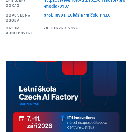
https://www.fce.vutbr.cz/o-fakulte/pro
ZKRÁCENÝ
ODKAZ
-media/8187
prof. RNDr. Lukáš Krmíček, Ph.D.
ODPOVĚDNÁ
OSOBA
DATUM
29. ČERVNA 2025
PUBLIKOVÁNÍ