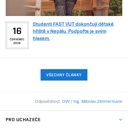
Studenti FAST VUT dokončují dětské
16
hřiště v Nepálu. Podpořte je svým
hlasem.
ČERVENEC
2026
VŠECHNY ČLÁNKY
Odpovědnost:
OVV
/
Ing. Miloslav Zimmermann
PRO UCHAZEČE