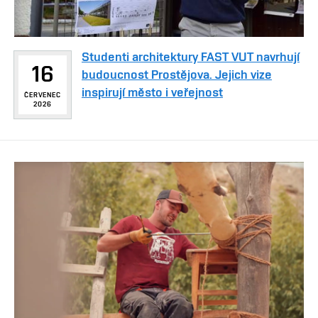
Studenti architektury FAST VUT navrhují
16
budoucnost Prostějova. Jejich vize
inspirují město i veřejnost
ČERVENEC
2026