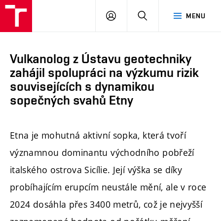
FAST
PŘIHLÁSIT
HLEDAT
MENU
VUT
SE
Brno
Vulkanolog z Ústavu geotechniky
zahájil spolupráci na výzkumu rizik
souvisejících s dynamikou
sopečných svahů Etny
Etna je mohutná aktivní sopka, která tvoří
významnou dominantu východního pobřeží
italského ostrova Sicílie. Její výška se díky
probíhajícím erupcím neustále mění, ale v roce
2024 dosáhla přes 3400 metrů, což je nejvyšší