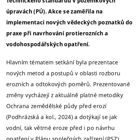
Technického standardu v pozemkových
úpravách (PÚ). Akce se zaměřila na
implementaci nových vědeckých poznatků do
praxe při navrhování protierozních a
vodohospodářských opatření.
Hlavním tématem setkání byla prezentace
nových metod a postupů v oblasti rozboru
erozních a odtokových poměrů. Prezentované
změny vycházejí z aktuálně platné metodiky
Ochrana zemědělské půdy před erozí
(Podhrázská a kol., 2024) a dotýkají se jak
vodní, tak větrné eroze před i po návrhu
opatření v Plánu společných zařízení (PSZ).