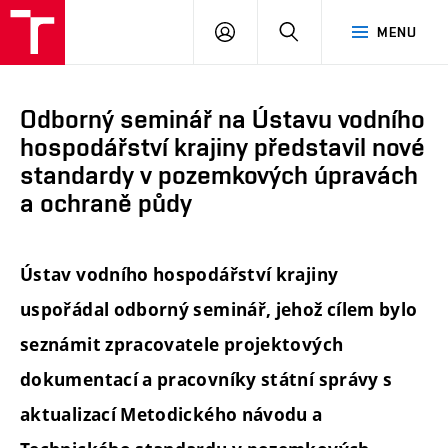
FAST
PŘIHLÁSIT
HLEDAT
MENU
VUT
SE
Brno
Odborný seminář na Ústavu vodního
hospodářství krajiny představil nové
standardy v pozemkových úpravách
a ochraně půdy
Ústav vodního hospodářství krajiny
uspořádal odborný seminář, jehož cílem bylo
seznámit zpracovatele projektových
dokumentací a pracovníky státní správy s
aktualizací Metodického návodu a