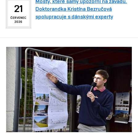
Mosty, které samy upozorní na závadu.
21
Doktorandka Kristína Bezručová
spolupracuje s dánskými experty
ČERVENEC
2026