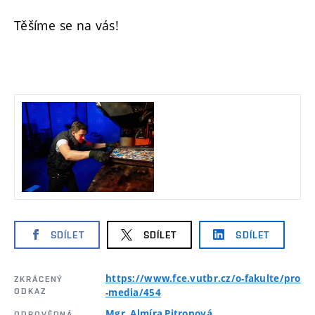
Těšíme se na vás!
SDÍLET
SDÍLET
SDÍLET
https://www.fce.vutbr.cz/o-fakulte/pro
ZKRÁCENÝ
ODKAZ
-media/454
Mgr. Almíra Pitronová
ODPOVĚDNÁ