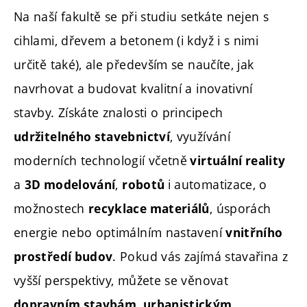
Na naší fakultě se při studiu setkáte nejen s
cihlami, dřevem a betonem (i když i s nimi
určitě také), ale především se naučíte, jak
navrhovat a budovat kvalitní a inovativní
stavby. Získáte znalosti o principech
, využívání
udržitelného stavebnictví
moderních technologií včetně
virtuální reality
a
,
i automatizace, o
3D modelování
robotů
možnostech
, úsporách
recyklace materiálů
energie nebo optimálním nastavení
vnitřního
. Pokud vás zajímá stavařina z
prostředí budov
vyšší perspektivy, můžete se věnovat
,
dopravním stavbám
urbanistickým