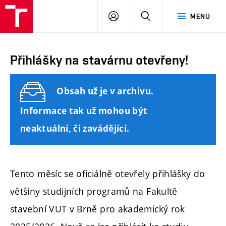
FAST
PŘIHLÁSIT
HLEDAT
MENU
VUT
SE
Brno
Přihlášky na stavárnu otevřeny!
Obsah už je v archivu.
Informace tak už mohou být
neaktuální, či zavádějící.
Tento měsíc se oficiálně otevřely přihlášky do
většiny studijních programů na Fakultě
stavební VUT v Brně pro akademický rok