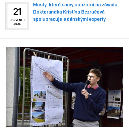
Mosty, které samy upozorní na závadu.
21
Doktorandka Kristína Bezručová
spolupracuje s dánskými experty
ČERVENEC
2026