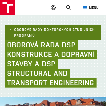
FAST
PŘIHLÁSIT
HLEDAT
MENU
VUT
SE
Brno
OBOROVÉ RADY DOKTORSKÝCH STUDIJNÍCH
PROGRAMŮ​
OBOROVÁ
RADA
DSP
KONSTRUKCE
A
DOPRAVNÍ
STAVBY
A
DSP
STRUCTURAL
AND
TRANSPORT
ENGINEERING