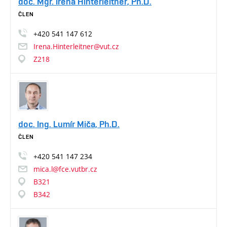
doc. Mgr. Irena Hinterleitner, Ph.D.
ČLEN
+420
541
147
612
Irena.Hinterleitner@vut.cz
Z218
doc. Ing. Lumír Miča, Ph.D.
ČLEN
+420
541
147
234
mica.l@fce.vutbr.cz
B321
B342