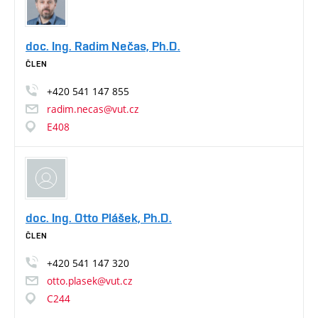
doc. Ing. Radim Nečas, Ph.D.
ČLEN
+420
541
147
855
radim.necas@vut.cz
E408
doc. Ing. Otto Plášek, Ph.D.
ČLEN
+420
541
147
320
otto.plasek@vut.cz
C244